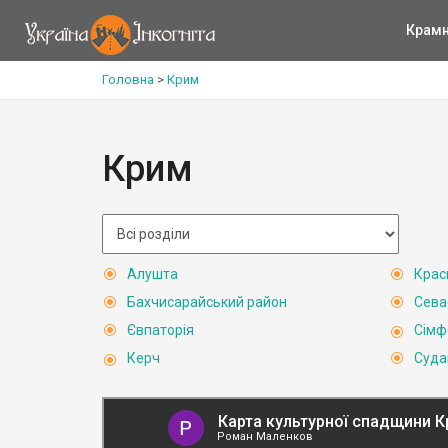
Крам
Головна
>
Крим
Крим
Алушта
Крас
Бахчисарайський район
Сева
Євпаторія
Сімф
Керч
Суда