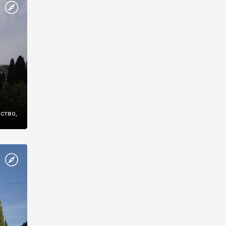
же
нство,