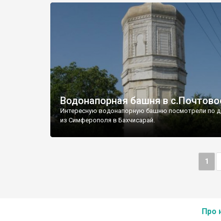
Водонапорная башня в с.Почтово
Интересную водонапорную башню посмотрели по д
из Симферополя в Бахчисарай.
1
Про 