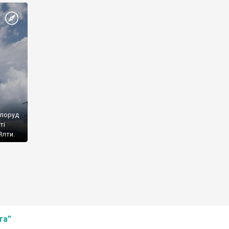
споруд
ті
Ялти.
та”