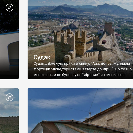
Судак
Судак... Вже чую крики в спину: "Ааа, попса! Муляжна
фортеця! Місце,туристами затерте до дір!..." Но то шо
мене ще там не було, ну не "дірявив" я там нічого...
принаймні до цього літа.