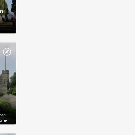
ої
ого
и ви