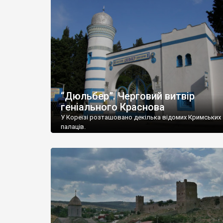
“Дюльбер”. Черговий витвір
геніального Краснова
У Кореїзі розташовано декілька відомих Кримських
палаців.