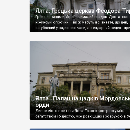
Ялта. Грецька церква Феодора Ти
Греки залишили Україні чималий спадок. Достатньо 
ніжинські огірочки – ви ж мабуть всі знаєте, що цей,
загублений у радянські часи, легендарний рецепт пр
Ніжин греки?
Ялта . Палац нащадків Мордовськ
орди
Дивне місто все таки Ялта. Такого контрасту між
багатством і бідністю, між розкішшю і розрухою в Ук
більше не знайдеш.