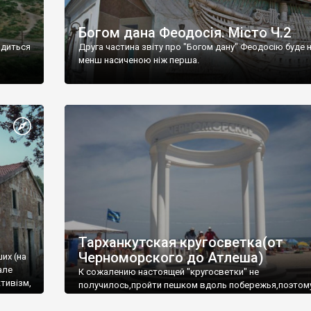
Богом дана Феодосія. Місто Ч.2
одиться
Друга частина звіту про "Богом дану" Феодосію буде 
менш насиченою ніж перша.
Тарханкутская кругосветка(от
Черноморского до Атлеша)
ших (на
але
К сожалению настоящей "кругосветки" не
тивізм,
получилось,пройти пешком вдоль побережья,поэтом
совершали радиальные вылазки из Оленевки.