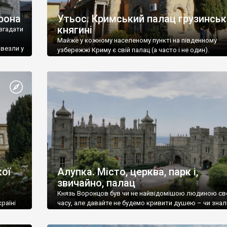
рона
Утьос. Кримський палац грузинськ
княгині
згадати
Майже у кожному населеному пункті на південному
ивезли у
узбережжі Криму є свій палац (а часто і не один).
ої
Алупка. Місто, церква, парк і,
звичайно, палац
Князь Воронцов був чи не найвідомішою людиною св
раїні
часу, але давайте не будемо кривити душею – чи знал
це прізвище до відвідин Алупки? Мабуть все таки ні.