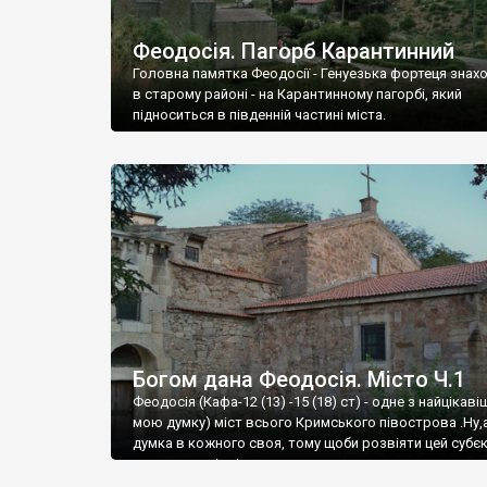
Феодосія. Пагорб Карантинний
Головна памятка Феодосії - Генуезька фортеця знах
в старому районі - на Карантинному пагорбі, який
підноситься в південній частині міста.
Богом дана Феодосія. Місто Ч.1
Феодосія (Кафа-12 (13) -15 (18) ст) - одне з найцікаві
мою думку) міст всього Кримського півострова .Ну,
думка в кожного своя, тому щоби розвіяти цей субєк
запрошую відвідати це