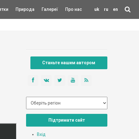
ятки
Природа
Галереї
Про нас
uk
ru
en
Станьте нашим автором
Підтримати сайт
Вхід