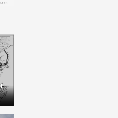
им та
ора і
є
го типу,
ей-
рний
ста:
 райони
від 2
I
і,
рукти,
 котрі