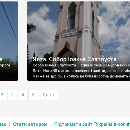
е
Ялта. Собор Іоанна Златоуста
ороге
Собор Іоанна Златоуста – одна із перших мурованих 
Ялти. Його 45-метрова дзвіниця і нині видніється в міс
майже звідусіль, а колись це була висотна домінанта 
2
3
4
5
Далі »
нас
Стати автором
Підтримати сайт “Україна Інкогні