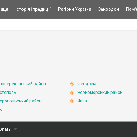
ниця
Історія і традиції
Регіони України
Закордон
Пам'
ноперекопський район
Феодосія
стополь
Чорноморський район
еропольський район
Ялта
к