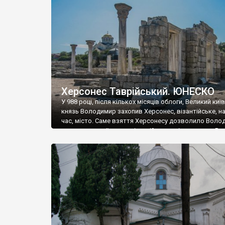
музею «Новгородський музей-заповідник» сотні арт
візантійської доби. Раритети викрадені з фондів об’
культурної спадщини ЮНЕСКО «Херсонеса Таврійсько
Офіційно – на виставку «Золото Візантії», але експер
влада в Україні вважають це лише […]
Херсонес Таврійський. ЮНЕСКО
У 988 році, після кількох місяців облоги, Великий киї
князь Володимир захопив Херсонес, візантійське, на
час, місто. Саме взяття Херсонесу дозволило Воло
диктувати свої умови візантійському імператору Вас
та одружитися з його дочкою Ганною. Цього ж року,
Херсонесі Володимир-язичник, став Василем-
християнином. А потім було Хрещення Русі. На честь
Херсонесу Таврійського названо місто […]