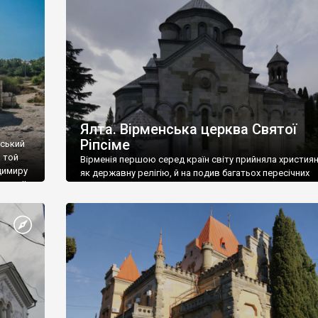
ефактів
називаються «повстяками» (postaki)…” “Вино. Крим
єкту
виробляє відмінне вино і його вдосталь: воно все ду
го».
легке біле і дуже […]
ти та
Ялта. Вірменська церква Святої
Ріпсіме
вський
 той
Вірменія першою серед країн світу прийняла христия
димиру
як державну релігію, й на подив багатьох пересічних
илю ІІ,
українців, які усіх кавказців вважають мусульманами,
 в
вірмени є відданими вірянами Христа