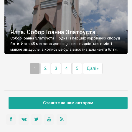
Ялта. Собор Іоанна Златоуста
Собор Іоанна Златоуста – одна із перших мурованих споруд
Ялти. Його 45-метрова дзвіниця і нині видніється в місті
майже звідусіль, а колись це була висотна домінанта Ялти.
1
2
3
4
5
Далі »
Станьте нашим автором