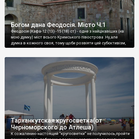
Богом дана Феодосія. Місто Ч.1
Феодосія (Кафа-12 (13) -15 (18) ст) - одне з найцікавіших (на
мою думку) міст всього Кримського півострова .Ну,але
думка в кожного своя, тому щоби розвіяти цей субєктивізм,
запрошую відвідати це
Тарханкутская кругосветка(от
Черноморского до Атлеша)
К сожалению настоящей "кругосветки" не получилось,пройти