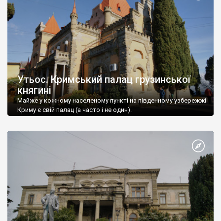
Утьос. Кримський палац грузинської
княгині
Майже у кожному населеному пункті на південному узбережжі
Криму є свій палац (а часто і не один).