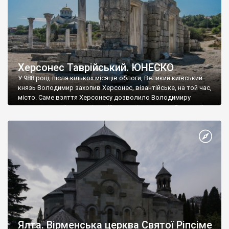
Херсонес Таврійський. ЮНЕСКО
У 988 році, після кількох місяців облоги, Великий київський
князь Володимир захопив Херсонес, візантійське, на той час,
місто. Саме взяття Херсонесу дозволило Володимиру
диктувати свої умови візантійському імператору Василю ІІ, та
одружитися з його дочкою Ганною. Цього ж року, в
Херсонесі Володимир-язичник, став Василем-християнином.
А потім було Хрещення Русі. На честь Херсонесу Таврійського
названо місто […]
Ялта. Вірменська церква Святої Ріпсіме