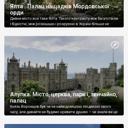
Ялта . Палац нащадків Мордовської
орди
Дивне місто все таки Ялта. Такого контрасту між багатством
і бідністю, між розкішшю і розрухою в Україні більше не
знайдеш.
Алупка. Місто, церква, парк і, звичайно,
палац
Князь Воронцов був чи не найвідомішою людиною свого
часу, але давайте не будемо кривити душею – чи знали ви це
прізвище до відвідин Алупки? Мабуть все таки ні.