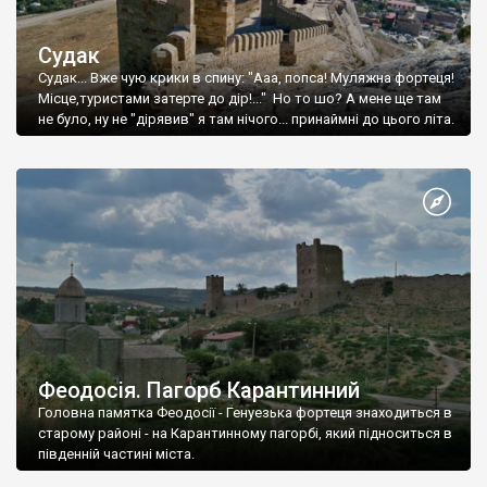
Судак
Судак... Вже чую крики в спину: "Ааа, попса! Муляжна фортеця!
Місце,туристами затерте до дір!..." Но то шо? А мене ще там
не було, ну не "дірявив" я там нічого... принаймні до цього літа.
Феодосія. Пагорб Карантинний
Головна памятка Феодосії - Генуезька фортеця знаходиться в
старому районі - на Карантинному пагорбі, який підноситься в
південній частині міста.