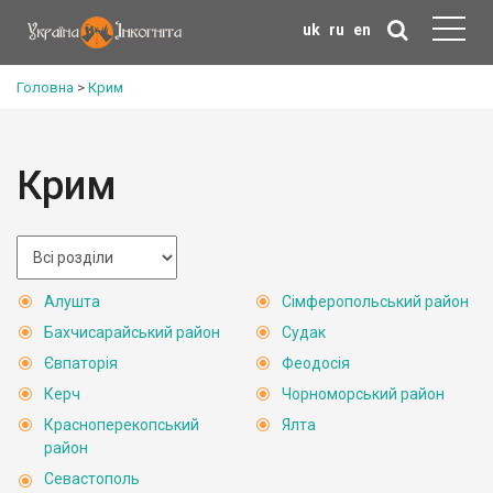
uk
ru
en
Головна
>
Крим
Крим
Алушта
Сімферопольський район
Бахчисарайський район
Судак
Євпаторія
Феодосія
Керч
Чорноморський район
Красноперекопський
Ялта
район
Севастополь