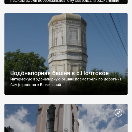
пешком вдоль побережья,поэтому совершали радиальные
вылазки из Оленевки.
Водонапорная башня в с.Почтовое
Интересную водонапорную башню посмотрели по дороге из
Симферополя в Бахчисарай.