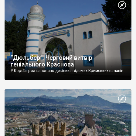
“Дюльбер”. Черговий витвір
геніального Краснова
У Кореїзі розташовано декілька відомих Кримських палаців.