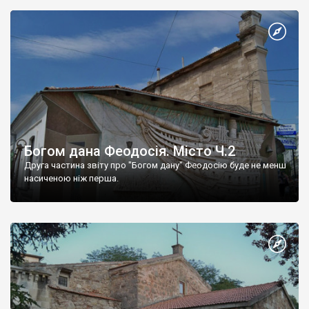
Богом дана Феодосія. Місто Ч.2
Друга частина звіту про "Богом дану" Феодосію буде не менш
насиченою ніж перша.