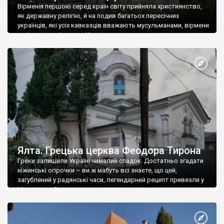
Вірменія першою серед країн світу прийняла християнство,
як державну релігію, й на подив багатьох пересічних
українців, які усіх кавказців вважають мусульманами, вірмени
є відданими вірянами Христа
Ялта. Грецька церква Феодора Тирона
Греки залишили Україні чималий спадок. Достатньо згадати
ніжинські огірочки – ви ж мабуть всі знаєте, що цей,
загублений у радянські часи, легендарний рецепт привезли у
Ніжин греки?