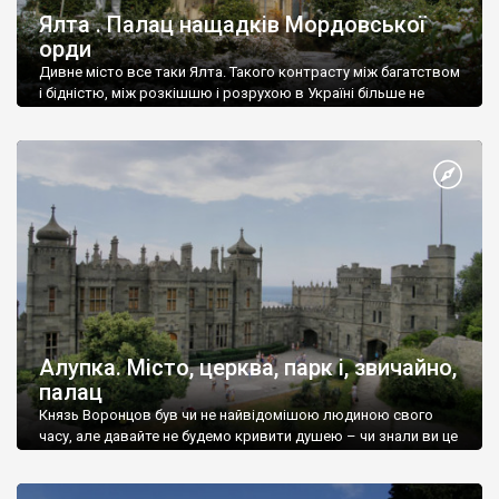
Ялта . Палац нащадків Мордовської
орди
Дивне місто все таки Ялта. Такого контрасту між багатством
і бідністю, між розкішшю і розрухою в Україні більше не
знайдеш.
Алупка. Місто, церква, парк і, звичайно,
палац
Князь Воронцов був чи не найвідомішою людиною свого
часу, але давайте не будемо кривити душею – чи знали ви це
прізвище до відвідин Алупки? Мабуть все таки ні.