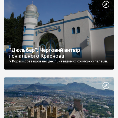
“Дюльбер”. Черговий витвір
геніального Краснова
У Кореїзі розташовано декілька відомих Кримських палаців.