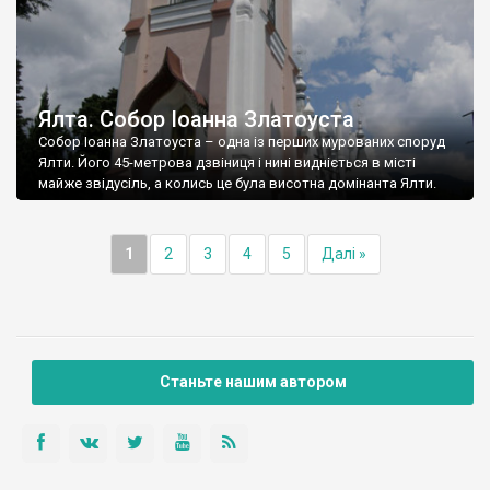
Ялта. Собор Іоанна Златоуста
Собор Іоанна Златоуста – одна із перших мурованих споруд
Ялти. Його 45-метрова дзвіниця і нині видніється в місті
майже звідусіль, а колись це була висотна домінанта Ялти.
1
2
3
4
5
Далі »
Станьте нашим автором