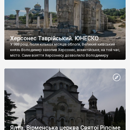
Херсонес Таврійський. ЮНЕСКО
У 988 році, після кількох місяців облоги, Великий київський
князь Володимир захопив Херсонес, візантійське, на той час,
місто. Саме взяття Херсонесу дозволило Володимиру
диктувати свої умови візантійському імператору Василю ІІ, та
одружитися з його дочкою Ганною. Цього ж року, в
Херсонесі Володимир-язичник, став Василем-християнином.
А потім було Хрещення Русі. На честь Херсонесу Таврійського
названо місто […]
Ялта. Вірменська церква Святої Ріпсіме