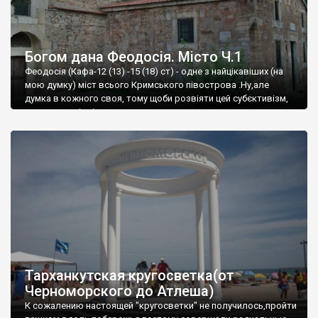
Богом дана Феодосія. Місто Ч.1
Феодосія (Кафа-12 (13) -15 (18) ст) - одне з найцікавіших (на
мою думку) міст всього Кримського півострова .Ну,але
думка в кожного своя, тому щоби розвіяти цей субєктивізм,
запрошую відвідати це
Тарханкутская кругосветка(от
Черноморского до Атлеша)
К сожалению настоящей "кругосветки" не получилось,пройти