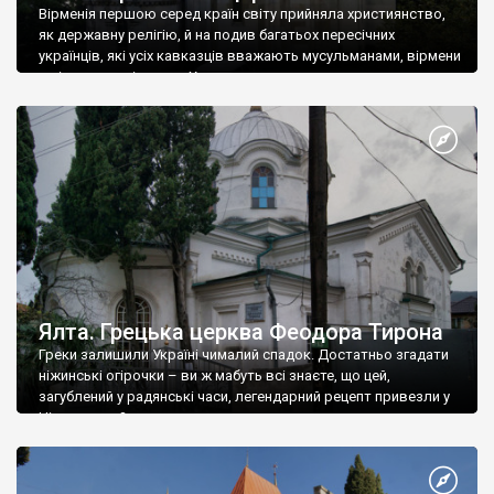
Вірменія першою серед країн світу прийняла християнство,
як державну релігію, й на подив багатьох пересічних
українців, які усіх кавказців вважають мусульманами, вірмени
є відданими вірянами Христа
Ялта. Грецька церква Феодора Тирона
Греки залишили Україні чималий спадок. Достатньо згадати
ніжинські огірочки – ви ж мабуть всі знаєте, що цей,
загублений у радянські часи, легендарний рецепт привезли у
Ніжин греки?