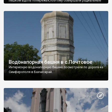
пешком вдоль побережья,поэтому совершали радиальные
вылазки из Оленевки.
Водонапорная башня в с.Почтовое
Интересную водонапорную башню посмотрели по дороге из
Симферополя в Бахчисарай.