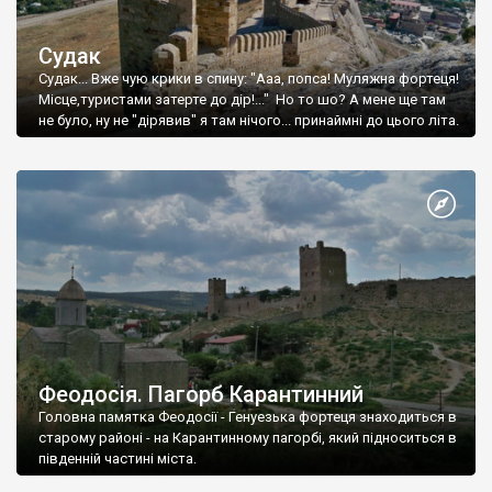
Судак
Судак... Вже чую крики в спину: "Ааа, попса! Муляжна фортеця!
Місце,туристами затерте до дір!..." Но то шо? А мене ще там
не було, ну не "дірявив" я там нічого... принаймні до цього літа.
Феодосія. Пагорб Карантинний
Головна памятка Феодосії - Генуезька фортеця знаходиться в
старому районі - на Карантинному пагорбі, який підноситься в
південній частині міста.