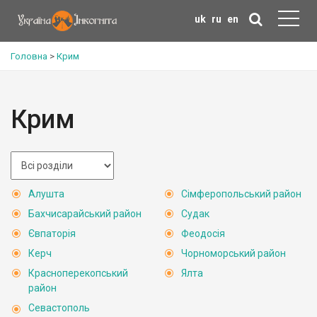
uk
ru
en
Головна
>
Крим
Крим
Алушта
Сімферопольський район
Бахчисарайський район
Судак
Євпаторія
Феодосія
Керч
Чорноморський район
Красноперекопський
Ялта
район
Севастополь