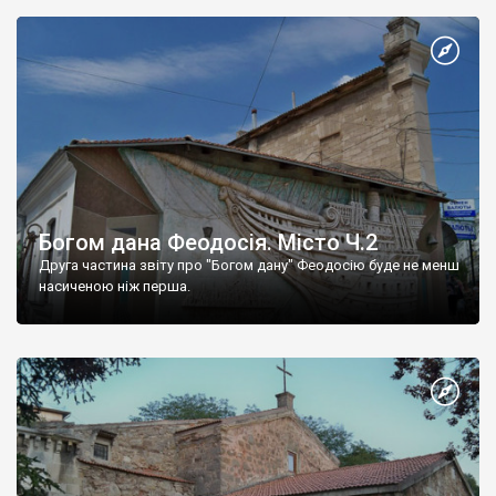
Богом дана Феодосія. Місто Ч.2
Друга частина звіту про "Богом дану" Феодосію буде не менш
насиченою ніж перша.