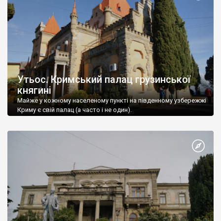
Утьос. Кримський палац грузинської
княгині
Майже у кожному населеному пункті на південному узбережжі
Криму є свій палац (а часто і не один).