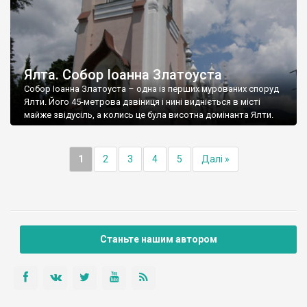
Ялта. Собор Іоанна Златоуста
Собор Іоанна Златоуста – одна із перших мурованих споруд
Ялти. Його 45-метрова дзвіниця і нині видніється в місті
майже звідусіль, а колись це була висотна домінанта Ялти.
1
2
3
4
5
Далі »
Станьте нашим автором