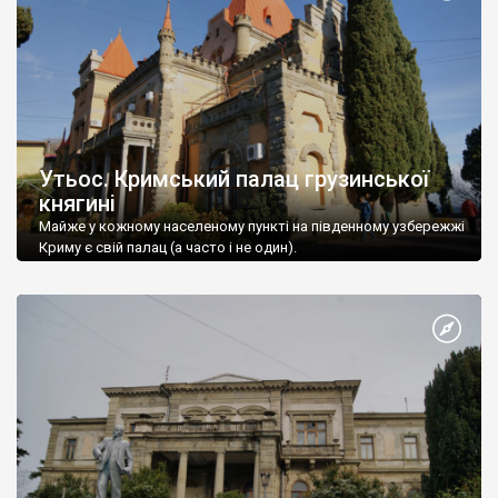
Утьос. Кримський палац грузинської
княгині
Майже у кожному населеному пункті на південному узбережжі
Криму є свій палац (а часто і не один).