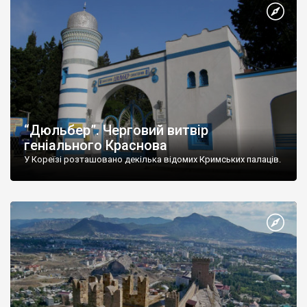
“Дюльбер”. Черговий витвір
геніального Краснова
У Кореїзі розташовано декілька відомих Кримських палаців.