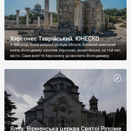
Херсонес Таврійський. ЮНЕСКО
У 988 році, після кількох місяців облоги, Великий київський
князь Володимир захопив Херсонес, візантійське, на той час,
місто. Саме взяття Херсонесу дозволило Володимиру
диктувати свої умови візантійському імператору Василю ІІ, та
одружитися з його дочкою Ганною. Цього ж року, в
Херсонесі Володимир-язичник, став Василем-християнином.
А потім було Хрещення Русі. На честь Херсонесу Таврійського
названо місто […]
Ялта. Вірменська церква Святої Ріпсіме