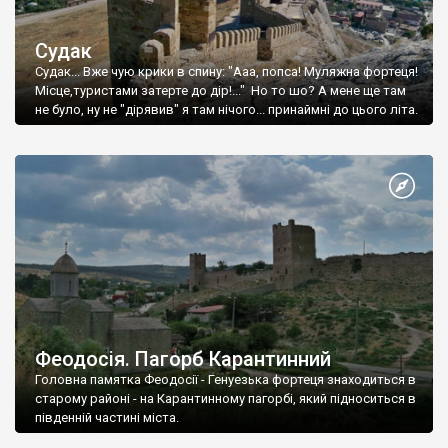
Судак
Судак... Вже чую крики в спину: "Ааа, попса! Муляжна фортеця!
Місце,туристами затерте до дір!..." Но то шо? А мене ще там
не було, ну не "дірявив" я там нічого... принаймні до цього літа.
Феодосія. Пагорб Карантинний
Головна памятка Феодосії - Генуезька фортеця знаходиться в
старому районі - на Карантинному пагорбі, який підноситься в
південній частині міста.