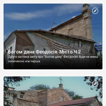
Богом дана Феодосія. Місто Ч.2
Друга частина звіту про "Богом дану" Феодосію буде не менш
насиченою ніж перша.