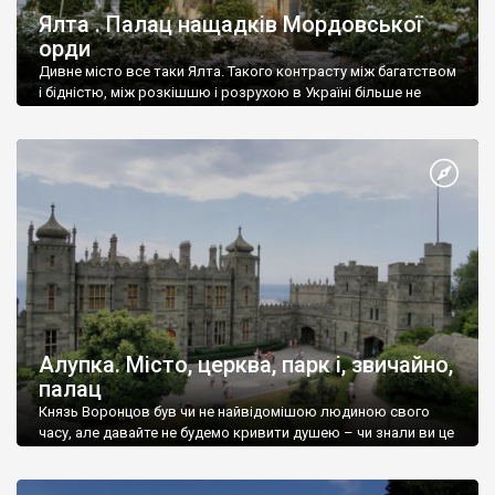
Ялта . Палац нащадків Мордовської
орди
Дивне місто все таки Ялта. Такого контрасту між багатством
і бідністю, між розкішшю і розрухою в Україні більше не
знайдеш.
Алупка. Місто, церква, парк і, звичайно,
палац
Князь Воронцов був чи не найвідомішою людиною свого
часу, але давайте не будемо кривити душею – чи знали ви це
прізвище до відвідин Алупки? Мабуть все таки ні.