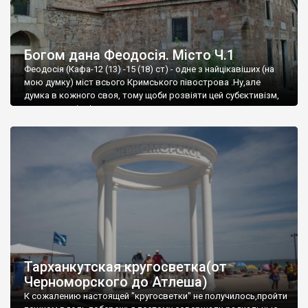
Богом дана Феодосія. Місто Ч.1
Феодосія (Кафа-12 (13) -15 (18) ст) - одне з найцікавіших (на
мою думку) міст всього Кримського півострова .Ну,але
думка в кожного своя, тому щоби розвіяти цей субєктивізм,
запрошую відвідати це
Тарханкутская кругосветка(от
Черноморского до Атлеша)
К сожалению настоящей "кругосветки" не получилось,пройти