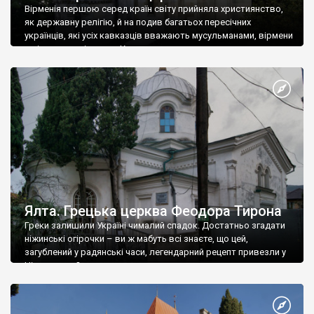
Вірменія першою серед країн світу прийняла християнство,
як державну релігію, й на подив багатьох пересічних
українців, які усіх кавказців вважають мусульманами, вірмени
є відданими вірянами Христа
Ялта. Грецька церква Феодора Тирона
Греки залишили Україні чималий спадок. Достатньо згадати
ніжинські огірочки – ви ж мабуть всі знаєте, що цей,
загублений у радянські часи, легендарний рецепт привезли у
Ніжин греки?