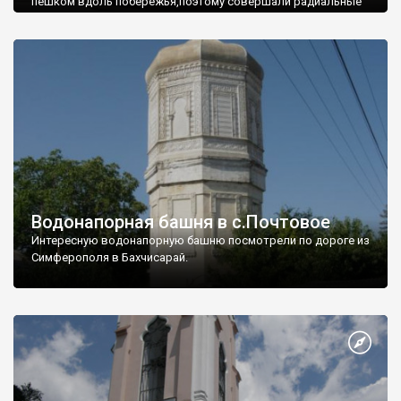
пешком вдоль побережья,поэтому совершали радиальные
вылазки из Оленевки.
Водонапорная башня в с.Почтовое
Интересную водонапорную башню посмотрели по дороге из
Симферополя в Бахчисарай.