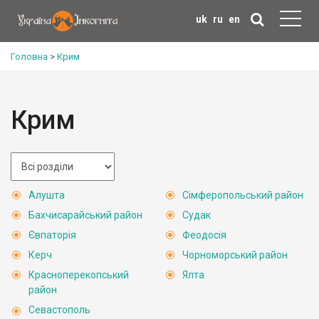
uk
ru
en
Головна
>
Крим
Крим
Алушта
Сімферопольський район
Бахчисарайський район
Судак
Євпаторія
Феодосія
Керч
Чорноморський район
Красноперекопський
Ялта
район
Севастополь