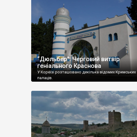
“Дюльбер”. Черговий витвір
геніального Краснова
У Кореїзі розташовано декілька відомих Кримських
палаців.