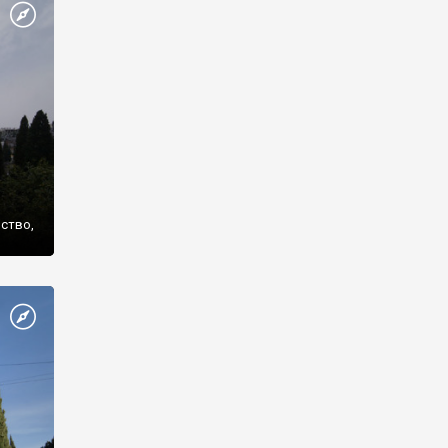
же
нство,