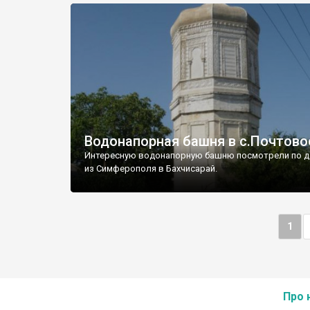
Водонапорная башня в с.Почтово
Интересную водонапорную башню посмотрели по д
из Симферополя в Бахчисарай.
1
Про 