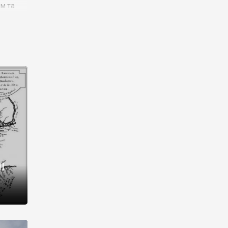
им та
ора і
є
го типу,
ей-
рний
ста:
 райони
від 2
I
і,
рукти,
 котрі