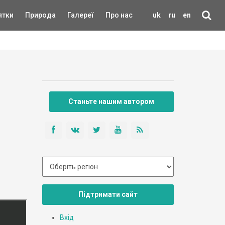
ятки
Природа
Галереї
Про нас
uk
ru
en
Станьте нашим автором
Підтримати сайт
Вхід