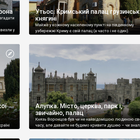
рона
Утьос. Кримський палац грузинськ
княгині
згадати
Майже у кожному населеному пункті на південному
ивезли у
узбережжі Криму є свій палац (а часто і не один).
ої
Алупка. Місто, церква, парк і,
звичайно, палац
Князь Воронцов був чи не найвідомішою людиною св
раїні
часу, але давайте не будемо кривити душею – чи знал
це прізвище до відвідин Алупки? Мабуть все таки ні.