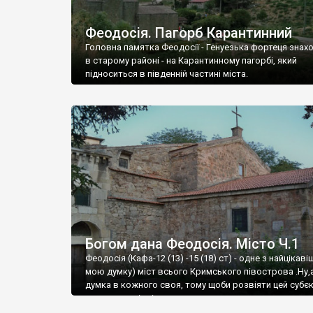
Феодосія. Пагорб Карантинний
Головна памятка Феодосії - Генуезька фортеця знах
в старому районі - на Карантинному пагорбі, який
підноситься в південній частині міста.
Богом дана Феодосія. Місто Ч.1
Феодосія (Кафа-12 (13) -15 (18) ст) - одне з найцікаві
мою думку) міст всього Кримського півострова .Ну,
думка в кожного своя, тому щоби розвіяти цей субєк
запрошую відвідати це