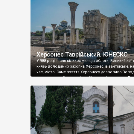
музею «Новгородський музей-заповідник» сотні арт
візантійської доби. Раритети викрадені з фондів об’
культурної спадщини ЮНЕСКО «Херсонеса Таврійсько
Офіційно – на виставку «Золото Візантії», але експер
влада в Україні вважають це лише […]
Херсонес Таврійський. ЮНЕСКО
У 988 році, після кількох місяців облоги, Великий киї
князь Володимир захопив Херсонес, візантійське, на
час, місто. Саме взяття Херсонесу дозволило Воло
диктувати свої умови візантійському імператору Вас
та одружитися з його дочкою Ганною. Цього ж року,
Херсонесі Володимир-язичник, став Василем-
християнином. А потім було Хрещення Русі. На честь
Херсонесу Таврійського названо місто […]