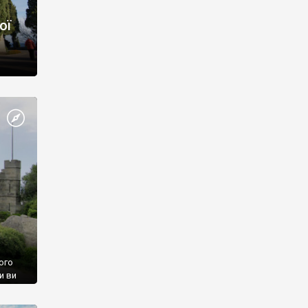
ої
ого
и ви