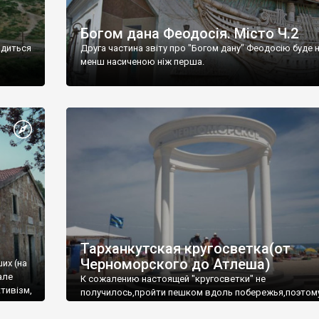
Богом дана Феодосія. Місто Ч.2
одиться
Друга частина звіту про "Богом дану" Феодосію буде 
менш насиченою ніж перша.
Тарханкутская кругосветка(от
Черноморского до Атлеша)
ших (на
але
К сожалению настоящей "кругосветки" не
тивізм,
получилось,пройти пешком вдоль побережья,поэтом
совершали радиальные вылазки из Оленевки.