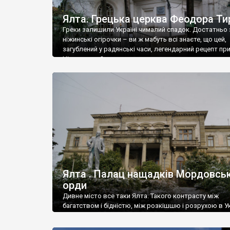
Ялта. Грецька церква Феодора Ти
Греки залишили Україні чималий спадок. Достатньо 
ніжинські огірочки – ви ж мабуть всі знаєте, що цей,
загублений у радянські часи, легендарний рецепт пр
Ніжин греки?
Ялта . Палац нащадків Мордовськ
орди
Дивне місто все таки Ялта. Такого контрасту між
багатством і бідністю, між розкішшю і розрухою в Ук
більше не знайдеш.