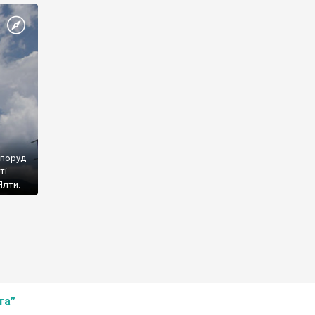
споруд
ті
Ялти.
та”