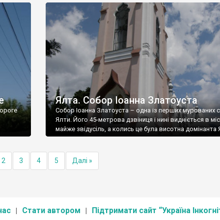
е
Ялта. Собор Іоанна Златоуста
ороге
Собор Іоанна Златоуста – одна із перших мурованих 
Ялти. Його 45-метрова дзвіниця і нині видніється в міс
майже звідусіль, а колись це була висотна домінанта 
2
3
4
5
Далі »
нас
Стати автором
Підтримати сайт “Україна Інкогні