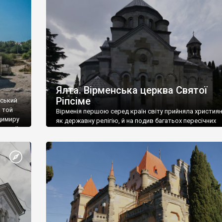
ефактів
називаються «повстяками» (postaki)…” “Вино. Крим
єкту
виробляє відмінне вино і його вдосталь: воно все ду
го».
легке біле і дуже […]
ти та
Ялта. Вірменська церква Святої
Ріпсіме
вський
 той
Вірменія першою серед країн світу прийняла христия
димиру
як державну релігію, й на подив багатьох пересічних
илю ІІ,
українців, які усіх кавказців вважають мусульманами,
 в
вірмени є відданими вірянами Христа