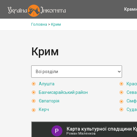
Крам
Головна
>
Крим
Крим
Алушта
Крас
Бахчисарайський район
Сева
Євпаторія
Сімф
Керч
Суда