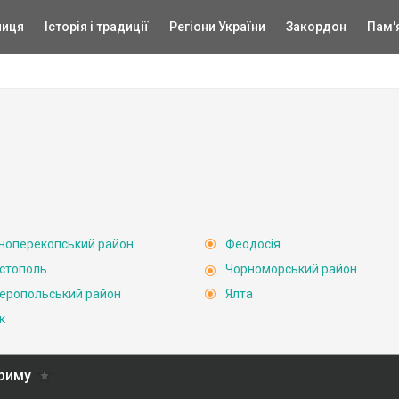
ниця
Історія і традиції
Регіони України
Закордон
Пам'
ноперекопський район
Феодосія
стополь
Чорноморський район
еропольський район
Ялта
к