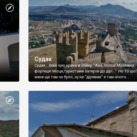
Судак
Судак... Вже чую крики в спину: "Ааа, попса! Муляжна
фортеця! Місце,туристами затерте до дір!..." Но то шо
мене ще там не було, ну не "дірявив" я там нічого...
принаймні до цього літа.