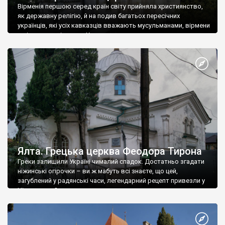
Вірменія першою серед країн світу прийняла християнство,
як державну релігію, й на подив багатьох пересічних
українців, які усіх кавказців вважають мусульманами, вірмени
є відданими вірянами Христа
Ялта. Грецька церква Феодора Тирона
Греки залишили Україні чималий спадок. Достатньо згадати
ніжинські огірочки – ви ж мабуть всі знаєте, що цей,
загублений у радянські часи, легендарний рецепт привезли у
Ніжин греки?