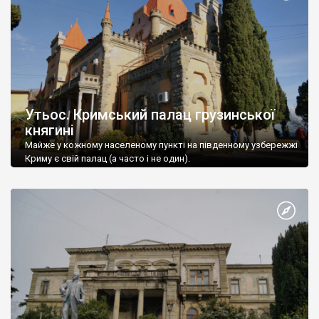
Утьос. Кримський палац грузинської
княгині
Майже у кожному населеному пункті на південному узбережжі
Криму є свій палац (а часто і не один).