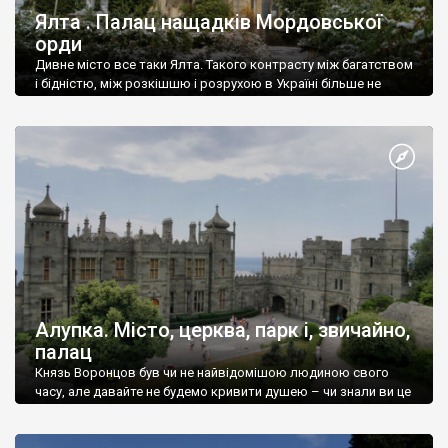
Ялта . Палац нащадків Мордовської
орди
Дивне місто все таки Ялта. Такого контрасту між багатством
і бідністю, між розкішшю і розрухою в Україні більше не
знайдеш.
Алупка. Місто, церква, парк і, звичайно,
палац
Князь Воронцов був чи не найвідомішою людиною свого
часу, але давайте не будемо кривити душею – чи знали ви це
прізвище до відвідин Алупки? Мабуть все таки ні.