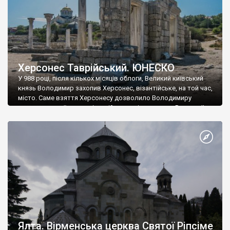
Херсонес Таврійський. ЮНЕСКО
У 988 році, після кількох місяців облоги, Великий київський
князь Володимир захопив Херсонес, візантійське, на той час,
місто. Саме взяття Херсонесу дозволило Володимиру
диктувати свої умови візантійському імператору Василю ІІ, та
одружитися з його дочкою Ганною. Цього ж року, в
Херсонесі Володимир-язичник, став Василем-християнином.
А потім було Хрещення Русі. На честь Херсонесу Таврійського
названо місто […]
Ялта. Вірменська церква Святої Ріпсіме