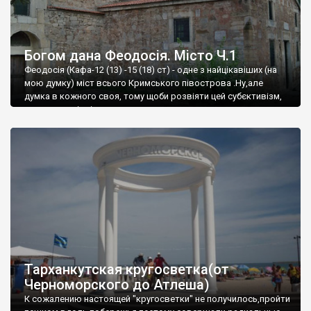
Богом дана Феодосія. Місто Ч.1
Феодосія (Кафа-12 (13) -15 (18) ст) - одне з найцікавіших (на
мою думку) міст всього Кримського півострова .Ну,але
думка в кожного своя, тому щоби розвіяти цей субєктивізм,
запрошую відвідати це
Тарханкутская кругосветка(от
Черноморского до Атлеша)
К сожалению настоящей "кругосветки" не получилось,пройти