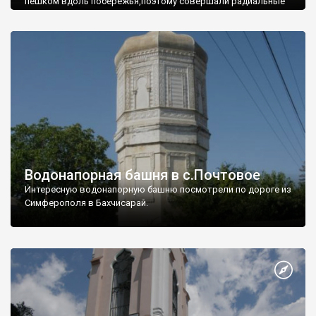
пешком вдоль побережья,поэтому совершали радиальные
вылазки из Оленевки.
Водонапорная башня в с.Почтовое
Интересную водонапорную башню посмотрели по дороге из
Симферополя в Бахчисарай.