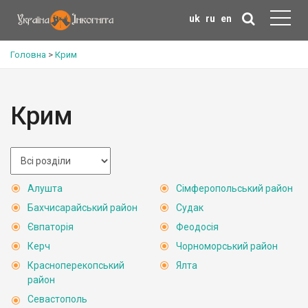
uk
ru
en
Головна
>
Крим
Крим
Алушта
Сімферопольський район
Бахчисарайський район
Судак
Євпаторія
Феодосія
Керч
Чорноморський район
Красноперекопський
Ялта
район
Севастополь