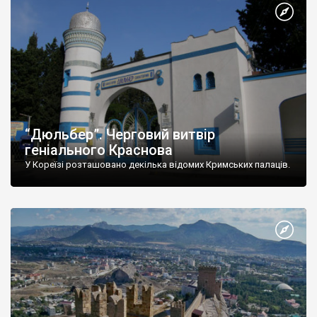
“Дюльбер”. Черговий витвір
геніального Краснова
У Кореїзі розташовано декілька відомих Кримських палаців.