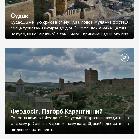
Судак
Судак... Вже чую крики в спину: "Ааа, попса! Муляжна фортеця!
Місце,туристами затерте до дір!..." Но то шо? А мене ще там
не було, ну не "дірявив" я там нічого... принаймні до цього літа.
Феодосія. Пагорб Карантинний
Головна памятка Феодосії - Генуезька фортеця знаходиться в
старому районі - на Карантинному пагорбі, який підноситься в
південній частині міста.