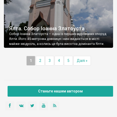
Ялта. Собор Іоанна Златоуста
Собор Іоанна Златоуста – одна із перших мурованих споруд
Ялти. Його 45-метрова дзвіниця і нині видніється в місті
майже звідусіль, а колись це була висотна домінанта Ялти.
1
2
3
4
5
Далі »
Станьте нашим автором