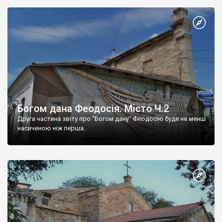
Богом дана Феодосія. Місто Ч.2
Друга частина звіту про "Богом дану" Феодосію буде не менш
насиченою ніж перша.