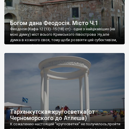
Богом дана Феодосія. Місто Ч.1
Феодосія (Кафа-12 (13) -15 (18) ст) - одне з найцікавіших (на
мою думку) міст всього Кримського півострова .Ну,але
думка в кожного своя, тому щоби розвіяти цей субєктивізм,
запрошую відвідати це
Тарханкутская кругосветка(от
Черноморского до Атлеша)
К сожалению настоящей "кругосветки" не получилось,пройти