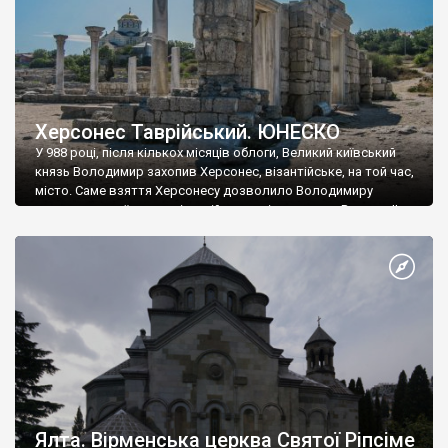
Херсонес Таврійський. ЮНЕСКО
У 988 році, після кількох місяців облоги, Великий київський
князь Володимир захопив Херсонес, візантійське, на той час,
місто. Саме взяття Херсонесу дозволило Володимиру
диктувати свої умови візантійському імператору Василю ІІ, та
одружитися з його дочкою Ганною. Цього ж року, в
Херсонесі Володимир-язичник, став Василем-християнином.
А потім було Хрещення Русі. На честь Херсонесу Таврійського
названо місто […]
Ялта. Вірменська церква Святої Ріпсіме