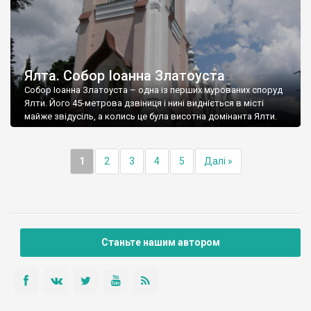
Ялта. Собор Іоанна Златоуста
Собор Іоанна Златоуста – одна із перших мурованих споруд
Ялти. Його 45-метрова дзвіниця і нині видніється в місті
майже звідусіль, а колись це була висотна домінанта Ялти.
1
2
3
4
5
Далі »
Станьте нашим автором