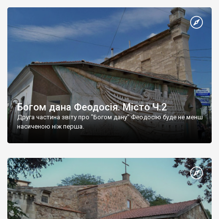
Богом дана Феодосія. Місто Ч.2
Друга частина звіту про "Богом дану" Феодосію буде не менш
насиченою ніж перша.