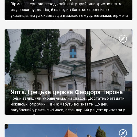
Вірменія першою серед країн світу прийняла християнство,
як державну релігію, й на подив багатьох пересічних
українців, які усіх кавказців вважають мусульманами, вірмени
є відданими вірянами Христа
Ялта. Грецька церква Феодора Тирона
Греки залишили Україні чималий спадок. Достатньо згадати
ніжинські огірочки – ви ж мабуть всі знаєте, що цей,
загублений у радянські часи, легендарний рецепт привезли у
Ніжин греки?