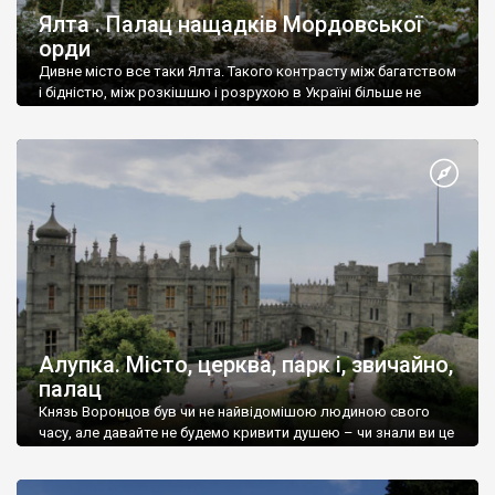
Ялта . Палац нащадків Мордовської
орди
Дивне місто все таки Ялта. Такого контрасту між багатством
і бідністю, між розкішшю і розрухою в Україні більше не
знайдеш.
Алупка. Місто, церква, парк і, звичайно,
палац
Князь Воронцов був чи не найвідомішою людиною свого
часу, але давайте не будемо кривити душею – чи знали ви це
прізвище до відвідин Алупки? Мабуть все таки ні.