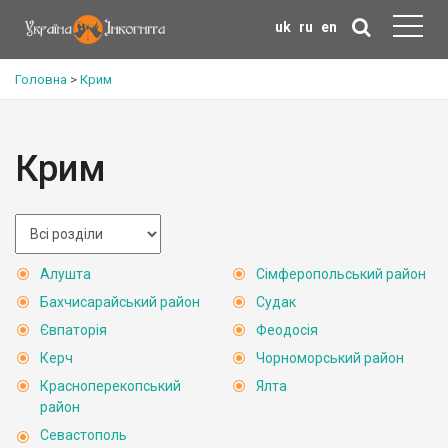
uk
ru
en
Головна
>
Крим
Крим
Алушта
Сімферопольський район
Бахчисарайський район
Судак
Євпаторія
Феодосія
Керч
Чорноморський район
Красноперекопський
Ялта
район
Севастополь