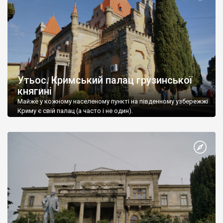
Утьос. Кримський палац грузинської
княгині
Майже у кожному населеному пункті на південному узбережжі
Криму є свій палац (а часто і не один).