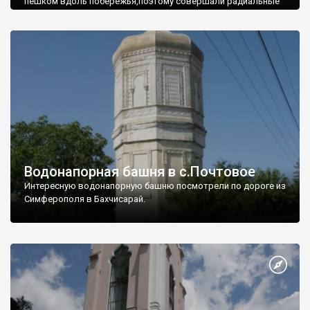
пешком вдоль побережья,поэтому совершали радиальные
вылазки из Оленевки.
Водонапорная башня в с.Почтовое
Интересную водонапорную башню посмотрели по дороге из
Симферополя в Бахчисарай.