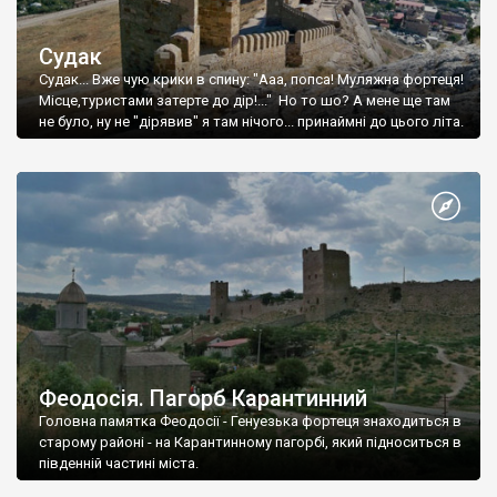
Судак
Судак... Вже чую крики в спину: "Ааа, попса! Муляжна фортеця!
Місце,туристами затерте до дір!..." Но то шо? А мене ще там
не було, ну не "дірявив" я там нічого... принаймні до цього літа.
Феодосія. Пагорб Карантинний
Головна памятка Феодосії - Генуезька фортеця знаходиться в
старому районі - на Карантинному пагорбі, який підноситься в
південній частині міста.