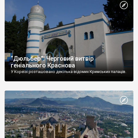
“Дюльбер”. Черговий витвір
геніального Краснова
У Кореїзі розташовано декілька відомих Кримських палаців.