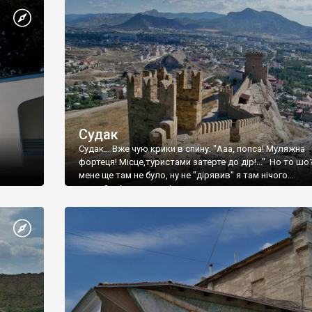
Судак
Судак... Вже чую крики в спину: "Ааа, попса! Муляжна
фортеця! Місце,туристами затерте до дір!..." Но то шо
мене ще там не було, ну не "дірявив" я там нічого...
принаймні до цього літа.