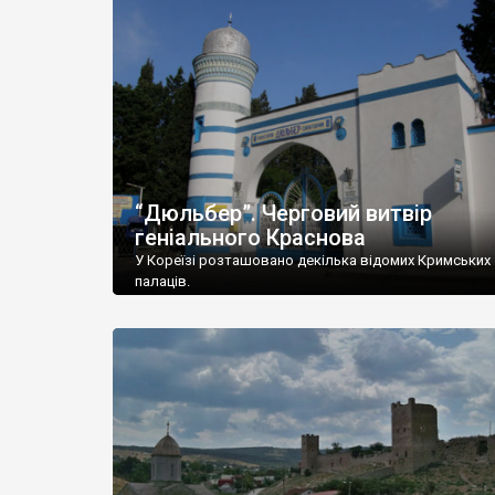
“Дюльбер”. Черговий витвір
геніального Краснова
У Кореїзі розташовано декілька відомих Кримських
палаців.