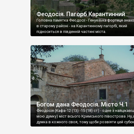
Феодосія. Пагорб Карантинний
Головна памятка Феодосії - Генуезька фортеця знах
в старому районі - на Карантинному пагорбі, який
підноситься в південній частині міста.
Богом дана Феодосія. Місто Ч.1
Феодосія (Кафа-12 (13) -15 (18) ст) - одне з найцікаві
мою думку) міст всього Кримського півострова .Ну,
думка в кожного своя, тому щоби розвіяти цей субєк
запрошую відвідати це