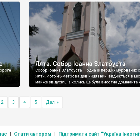
е
Ялта. Собор Іоанна Златоуста
ороге
Собор Іоанна Златоуста – одна із перших мурованих 
Ялти. Його 45-метрова дзвіниця і нині видніється в міс
майже звідусіль, а колись це була висотна домінанта 
2
3
4
5
Далі »
нас
Стати автором
Підтримати сайт “Україна Інкогні