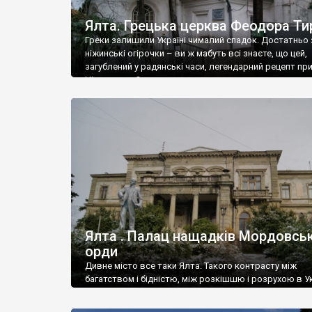
Ялта. Грецька церква Феодора Ти
Греки залишили Україні чималий спадок. Достатньо 
ніжинські огірочки – ви ж мабуть всі знаєте, що цей,
загублений у радянські часи, легендарний рецепт пр
Ніжин греки?
Ялта . Палац нащадків Мордовськ
орди
Дивне місто все таки Ялта. Такого контрасту між
багатством і бідністю, між розкішшю і розрухою в Ук
більше не знайдеш.