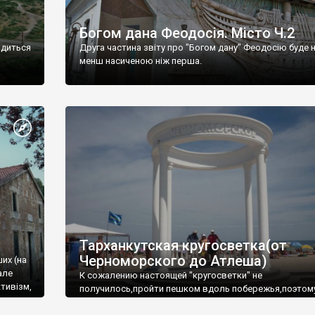
Богом дана Феодосія. Місто Ч.2
одиться
Друга частина звіту про "Богом дану" Феодосію буде 
менш насиченою ніж перша.
Тарханкутская кругосветка(от
Черноморского до Атлеша)
ших (на
але
К сожалению настоящей "кругосветки" не
тивізм,
получилось,пройти пешком вдоль побережья,поэтом
совершали радиальные вылазки из Оленевки.