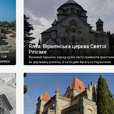
ефактів
називаються «повстяками» (postaki)…” “Вино. Крим
єкту
виробляє відмінне вино і його вдосталь: воно все ду
го».
легке біле і дуже […]
ти та
Ялта. Вірменська церква Святої
Ріпсіме
вський
 той
Вірменія першою серед країн світу прийняла христия
димиру
як державну релігію, й на подив багатьох пересічних
илю ІІ,
українців, які усіх кавказців вважають мусульманами,
 в
вірмени є відданими вірянами Христа