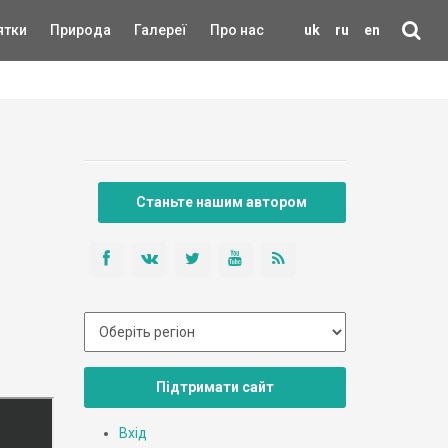
ятки
Природа
Галереї
Про нас
uk
ru
en
Станьте нашим автором
Підтримати сайт
Вхід