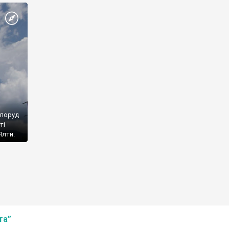
споруд
ті
Ялти.
та”