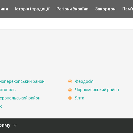
ниця
Історія і традиції
Регіони України
Закордон
Пам'
ноперекопський район
Феодосія
стополь
Чорноморський район
еропольський район
Ялта
к