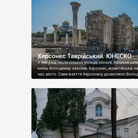
музею «Новгородський музей-заповідник» сотні арт
візантійської доби. Раритети викрадені з фондів об’
культурної спадщини ЮНЕСКО «Херсонеса Таврійсько
Офіційно – на виставку «Золото Візантії», але експер
влада в Україні вважають це лише […]
Херсонес Таврійський. ЮНЕСКО
У 988 році, після кількох місяців облоги, Великий киї
князь Володимир захопив Херсонес, візантійське, на
час, місто. Саме взяття Херсонесу дозволило Воло
диктувати свої умови візантійському імператору Вас
та одружитися з його дочкою Ганною. Цього ж року,
Херсонесі Володимир-язичник, став Василем-
християнином. А потім було Хрещення Русі. На честь
Херсонесу Таврійського названо місто […]