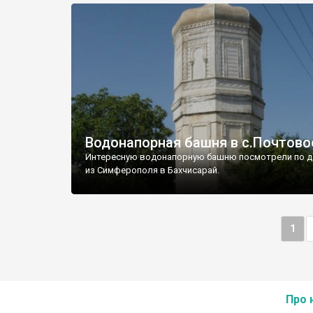
Водонапорная башня в с.Почтово
Интересную водонапорную башню посмотрели по д
из Симферополя в Бахчисарай.
1
Про 