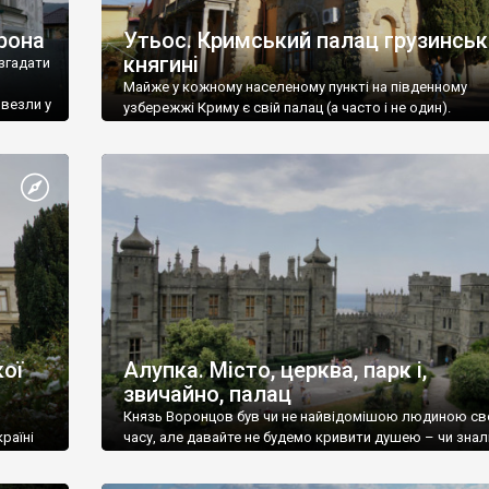
рона
Утьос. Кримський палац грузинськ
княгині
згадати
Майже у кожному населеному пункті на південному
ивезли у
узбережжі Криму є свій палац (а часто і не один).
ої
Алупка. Місто, церква, парк і,
звичайно, палац
Князь Воронцов був чи не найвідомішою людиною св
раїні
часу, але давайте не будемо кривити душею – чи знал
це прізвище до відвідин Алупки? Мабуть все таки ні.