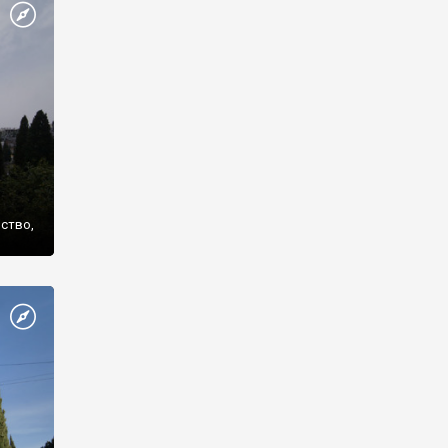
же
нство,