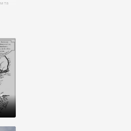
им та
ора і
є
го типу,
ей-
рний
ста:
 райони
від 2
I
і,
рукти,
 котрі