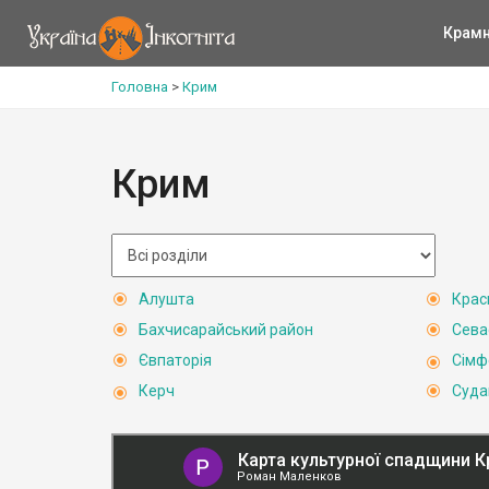
Крам
Головна
>
Крим
Крим
Алушта
Крас
Бахчисарайський район
Сева
Євпаторія
Сімф
Керч
Суда