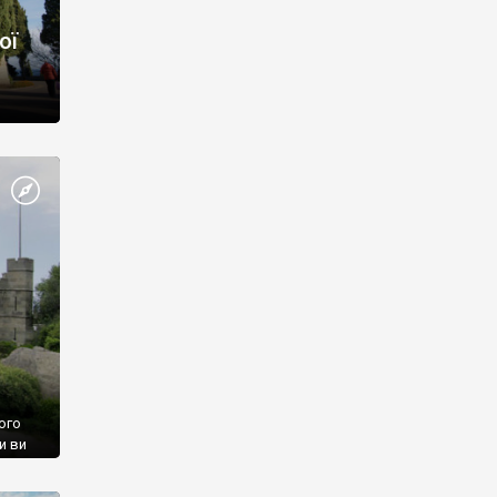
ої
ого
и ви