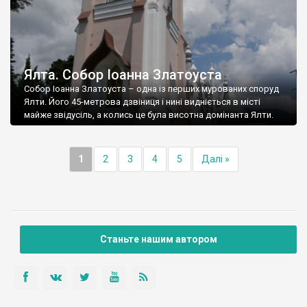
Ялта. Собор Іоанна Златоуста
Собор Іоанна Златоуста – одна із перших мурованих споруд
Ялти. Його 45-метрова дзвіниця і нині видніється в місті
майже звідусіль, а колись це була висотна домінанта Ялти.
1
2
3
4
5
Далі »
Станьте нашим автором