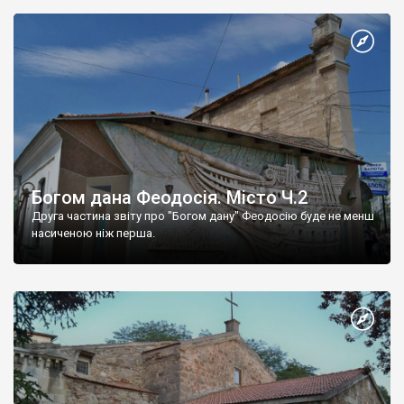
Богом дана Феодосія. Місто Ч.2
Друга частина звіту про "Богом дану" Феодосію буде не менш
насиченою ніж перша.