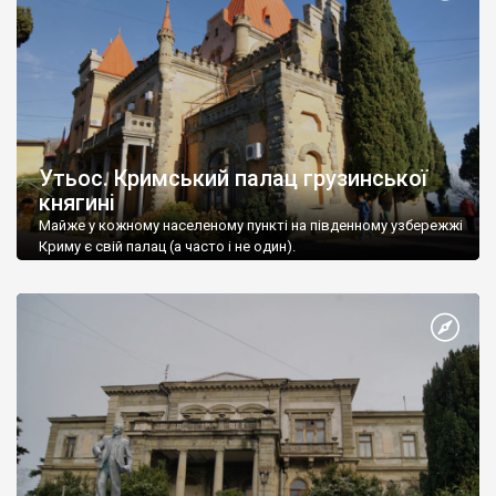
Утьос. Кримський палац грузинської
княгині
Майже у кожному населеному пункті на південному узбережжі
Криму є свій палац (а часто і не один).