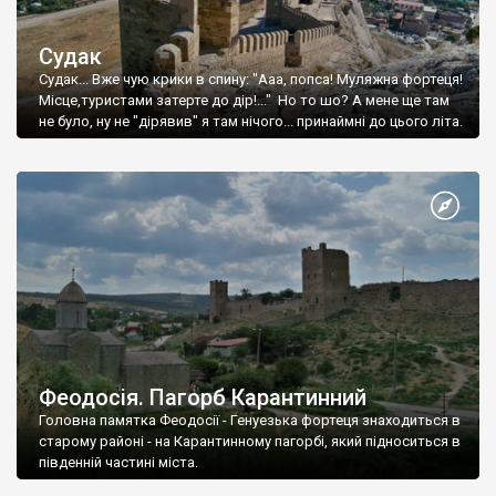
Судак
Судак... Вже чую крики в спину: "Ааа, попса! Муляжна фортеця!
Місце,туристами затерте до дір!..." Но то шо? А мене ще там
не було, ну не "дірявив" я там нічого... принаймні до цього літа.
Феодосія. Пагорб Карантинний
Головна памятка Феодосії - Генуезька фортеця знаходиться в
старому районі - на Карантинному пагорбі, який підноситься в
південній частині міста.