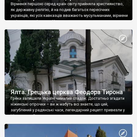
Вірменія першою серед країн світу прийняла християнство,
як державну релігію, й на подив багатьох пересічних
українців, які усіх кавказців вважають мусульманами, вірмени
є відданими вірянами Христа
Ялта. Грецька церква Феодора Тирона
Греки залишили Україні чималий спадок. Достатньо згадати
ніжинські огірочки – ви ж мабуть всі знаєте, що цей,
загублений у радянські часи, легендарний рецепт привезли у
Ніжин греки?