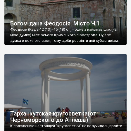
Богом дана Феодосія. Місто Ч.1
Феодосія (Кафа-12 (13) -15 (18) ст) - одне з найцікавіших (на
мою думку) міст всього Кримського півострова .Ну,але
думка в кожного своя, тому щоби розвіяти цей субєктивізм,
запрошую відвідати це
Тарханкутская кругосветка(от
Черноморского до Атлеша)
К сожалению настоящей "кругосветки" не получилось,пройти