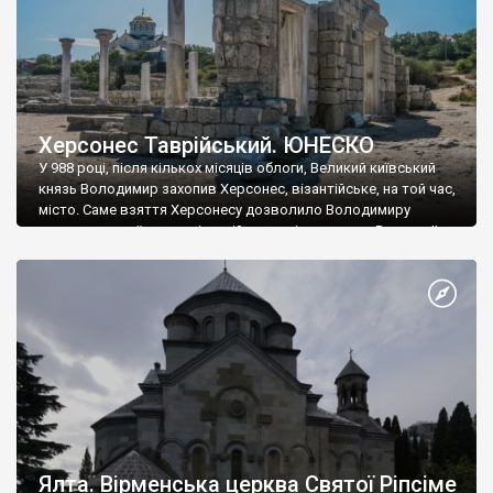
Херсонес Таврійський. ЮНЕСКО
У 988 році, після кількох місяців облоги, Великий київський
князь Володимир захопив Херсонес, візантійське, на той час,
місто. Саме взяття Херсонесу дозволило Володимиру
диктувати свої умови візантійському імператору Василю ІІ, та
одружитися з його дочкою Ганною. Цього ж року, в
Херсонесі Володимир-язичник, став Василем-християнином.
А потім було Хрещення Русі. На честь Херсонесу Таврійського
названо місто […]
Ялта. Вірменська церква Святої Ріпсіме