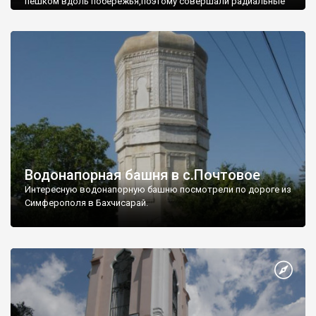
пешком вдоль побережья,поэтому совершали радиальные
вылазки из Оленевки.
Водонапорная башня в с.Почтовое
Интересную водонапорную башню посмотрели по дороге из
Симферополя в Бахчисарай.