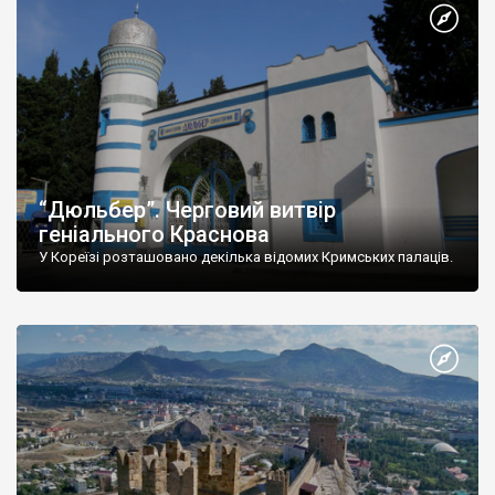
“Дюльбер”. Черговий витвір
геніального Краснова
У Кореїзі розташовано декілька відомих Кримських палаців.