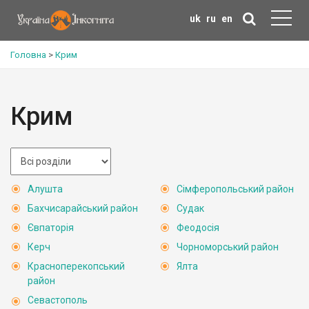
uk
ru
en
Головна
>
Крим
Крим
Алушта
Сімферопольський район
Бахчисарайський район
Судак
Євпаторія
Феодосія
Керч
Чорноморський район
Красноперекопський
Ялта
район
Севастополь