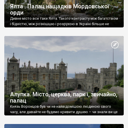
Ялта . Палац нащадків Мордовської
орди
Дивне місто все таки Ялта. Такого контрасту між багатством
і бідністю, між розкішшю і розрухою в Україні більше не
знайдеш.
Алупка. Місто, церква, парк і, звичайно,
палац
Князь Воронцов був чи не найвідомішою людиною свого
часу, але давайте не будемо кривити душею – чи знали ви це
прізвище до відвідин Алупки? Мабуть все таки ні.