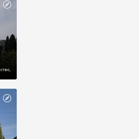
же
нство,