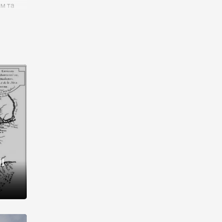
им та
ора і
є
го типу,
ей-
рний
ста:
 райони
від 2
I
і,
рукти,
 котрі