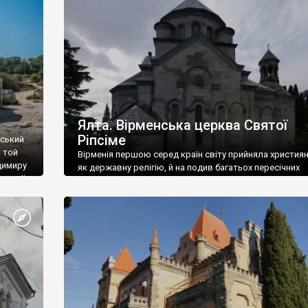
ефактів
називаються «повстяками» (postaki)…” “Вино. Крим
єкту
виробляє відмінне вино і його вдосталь: воно все ду
го».
легке біле і дуже […]
ти та
Ялта. Вірменська церква Святої
Ріпсіме
вський
 той
Вірменія першою серед країн світу прийняла христия
димиру
як державну релігію, й на подив багатьох пересічних
илю ІІ,
українців, які усіх кавказців вважають мусульманами,
 в
вірмени є відданими вірянами Христа