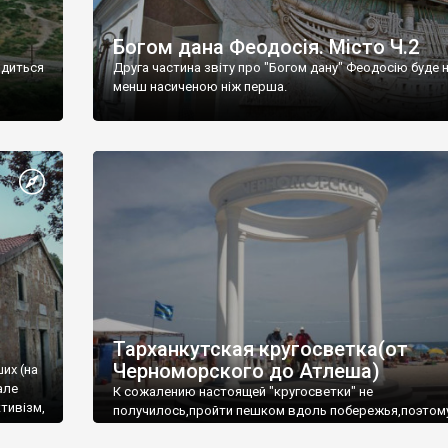
Богом дана Феодосія. Місто Ч.2
одиться
Друга частина звіту про "Богом дану" Феодосію буде 
менш насиченою ніж перша.
Тарханкутская кругосветка(от
Черноморского до Атлеша)
ших (на
але
К сожалению настоящей "кругосветки" не
тивізм,
получилось,пройти пешком вдоль побережья,поэтом
совершали радиальные вылазки из Оленевки.