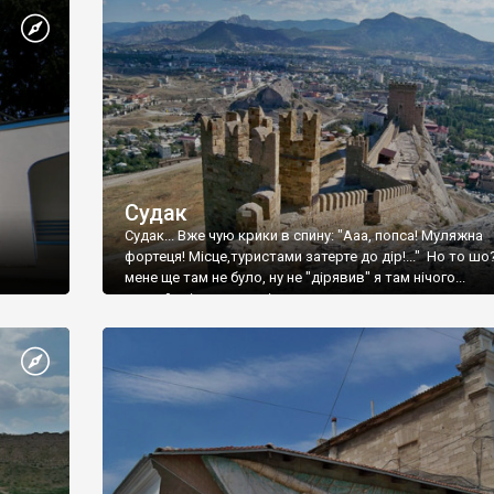
Судак
Судак... Вже чую крики в спину: "Ааа, попса! Муляжна
фортеця! Місце,туристами затерте до дір!..." Но то шо
мене ще там не було, ну не "дірявив" я там нічого...
принаймні до цього літа.