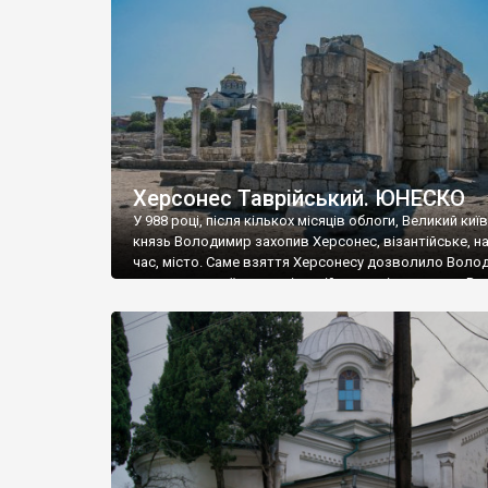
музею «Новгородський музей-заповідник» сотні арт
візантійської доби. Раритети викрадені з фондів об’
культурної спадщини ЮНЕСКО «Херсонеса Таврійсько
Офіційно – на виставку «Золото Візантії», але експер
влада в Україні вважають це лише […]
Херсонес Таврійський. ЮНЕСКО
У 988 році, після кількох місяців облоги, Великий киї
князь Володимир захопив Херсонес, візантійське, на
час, місто. Саме взяття Херсонесу дозволило Воло
диктувати свої умови візантійському імператору Вас
та одружитися з його дочкою Ганною. Цього ж року,
Херсонесі Володимир-язичник, став Василем-
християнином. А потім було Хрещення Русі. На честь
Херсонесу Таврійського названо місто […]