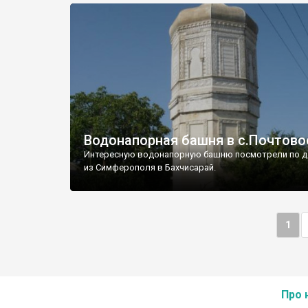
Водонапорная башня в с.Почтово
Интересную водонапорную башню посмотрели по д
из Симферополя в Бахчисарай.
1
Про 