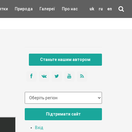
ятки
Природа
Галереї
Про нас
uk
ru
en
Станьте нашим автором
Підтримати сайт
Вхід