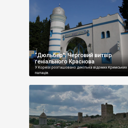
“Дюльбер”. Черговий витвір
геніального Краснова
У Кореїзі розташовано декілька відомих Кримських
палаців.