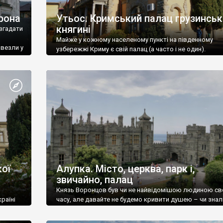
рона
Утьос. Кримський палац грузинськ
княгині
згадати
Майже у кожному населеному пункті на південному
ивезли у
узбережжі Криму є свій палац (а часто і не один).
ої
Алупка. Місто, церква, парк і,
звичайно, палац
Князь Воронцов був чи не найвідомішою людиною св
раїні
часу, але давайте не будемо кривити душею – чи знал
це прізвище до відвідин Алупки? Мабуть все таки ні.