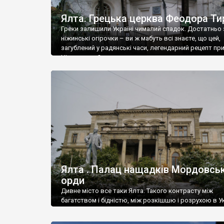
Ялта. Грецька церква Феодора Ти
Греки залишили Україні чималий спадок. Достатньо 
ніжинські огірочки – ви ж мабуть всі знаєте, що цей,
загублений у радянські часи, легендарний рецепт пр
Ніжин греки?
Ялта . Палац нащадків Мордовськ
орди
Дивне місто все таки Ялта. Такого контрасту між
багатством і бідністю, між розкішшю і розрухою в Ук
більше не знайдеш.