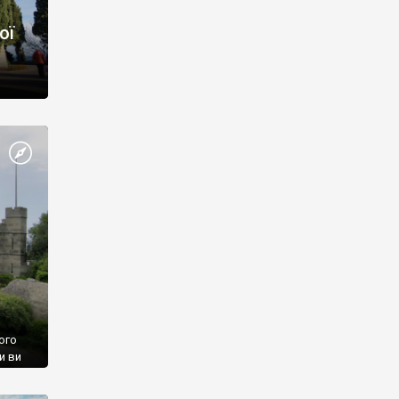
ої
ого
и ви