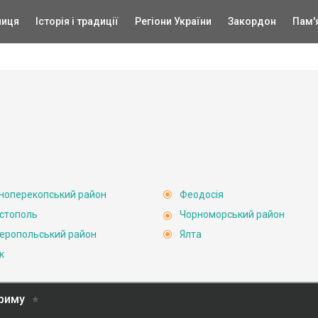
ниця
Історія і традиції
Регіони України
Закордон
Пам'
ноперекопський район
Феодосія
стополь
Чорноморський район
еропольський район
Ялта
к