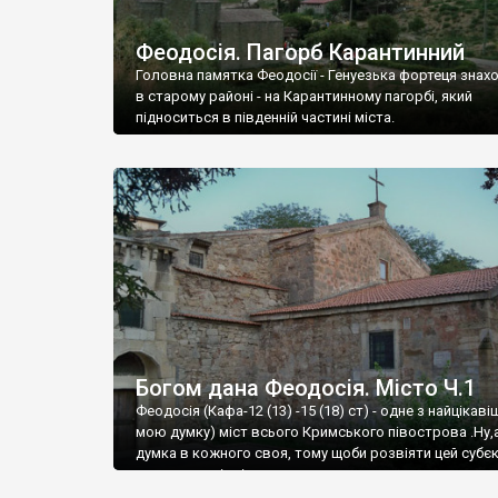
Феодосія. Пагорб Карантинний
Головна памятка Феодосії - Генуезька фортеця знах
в старому районі - на Карантинному пагорбі, який
підноситься в південній частині міста.
Богом дана Феодосія. Місто Ч.1
Феодосія (Кафа-12 (13) -15 (18) ст) - одне з найцікаві
мою думку) міст всього Кримського півострова .Ну,
думка в кожного своя, тому щоби розвіяти цей субєк
запрошую відвідати це