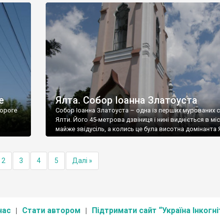
е
Ялта. Собор Іоанна Златоуста
ороге
Собор Іоанна Златоуста – одна із перших мурованих 
Ялти. Його 45-метрова дзвіниця і нині видніється в міс
майже звідусіль, а колись це була висотна домінанта 
2
3
4
5
Далі »
нас
Стати автором
Підтримати сайт “Україна Інкогні