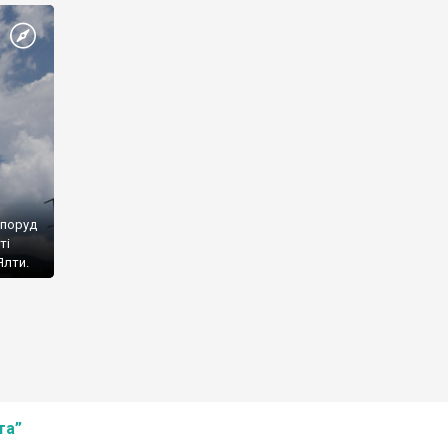
споруд
ті
Ялти.
та”