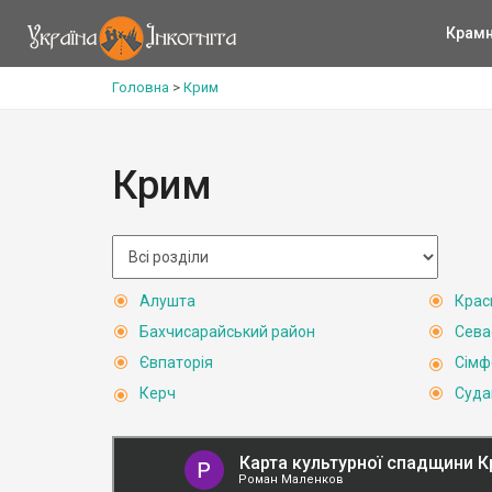
Крам
Головна
>
Крим
Крим
Алушта
Крас
Бахчисарайський район
Сева
Євпаторія
Сімф
Керч
Суда