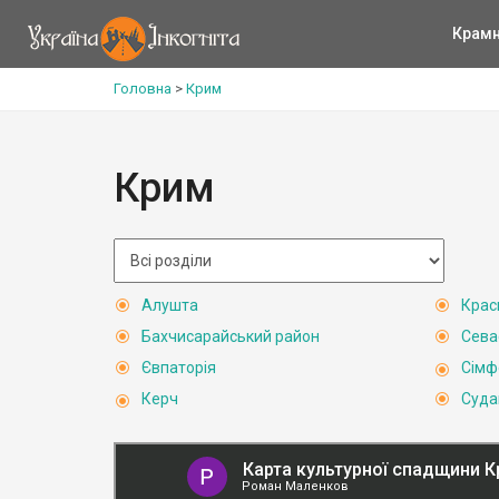
Крам
Головна
>
Крим
Крим
Алушта
Крас
Бахчисарайський район
Сева
Євпаторія
Сімф
Керч
Суда