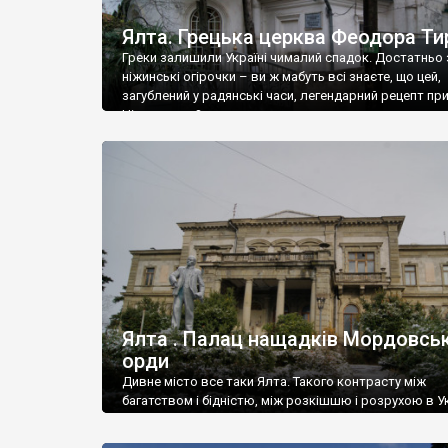
Ялта. Грецька церква Феодора Ти
Греки залишили Україні чималий спадок. Достатньо 
ніжинські огірочки – ви ж мабуть всі знаєте, що цей,
загублений у радянські часи, легендарний рецепт пр
Ніжин греки?
Ялта . Палац нащадків Мордовськ
орди
Дивне місто все таки Ялта. Такого контрасту між
багатством і бідністю, між розкішшю і розрухою в Ук
більше не знайдеш.