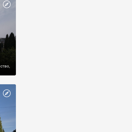
же
нство,