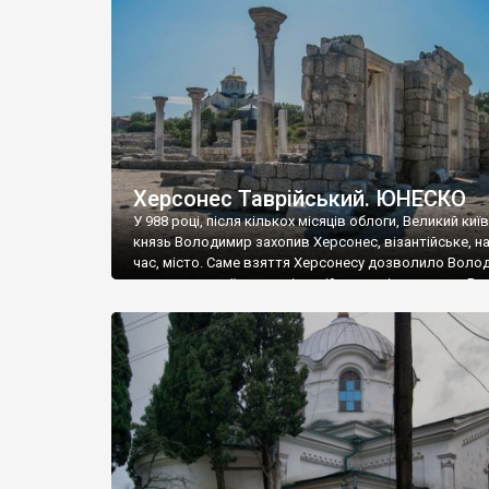
музею «Новгородський музей-заповідник» сотні арт
візантійської доби. Раритети викрадені з фондів об’
культурної спадщини ЮНЕСКО «Херсонеса Таврійсько
Офіційно – на виставку «Золото Візантії», але експер
влада в Україні вважають це лише […]
Херсонес Таврійський. ЮНЕСКО
У 988 році, після кількох місяців облоги, Великий киї
князь Володимир захопив Херсонес, візантійське, на
час, місто. Саме взяття Херсонесу дозволило Воло
диктувати свої умови візантійському імператору Вас
та одружитися з його дочкою Ганною. Цього ж року,
Херсонесі Володимир-язичник, став Василем-
християнином. А потім було Хрещення Русі. На честь
Херсонесу Таврійського названо місто […]