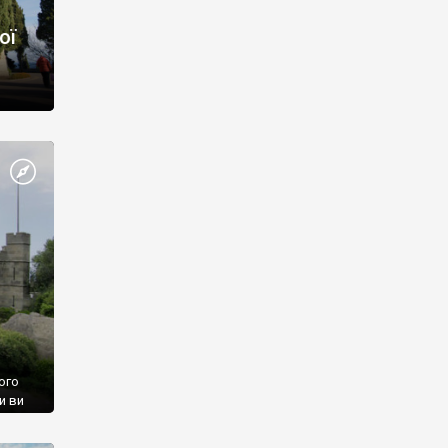
ої
ого
и ви