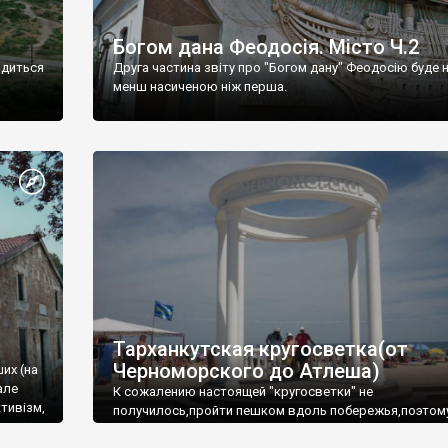
Богом дана Феодосія. Місто Ч.2
одиться
Друга частина звіту про "Богом дану" Феодосію буде 
менш насиченою ніж перша.
Тарханкутская кругосветка(от
Черноморского до Атлеша)
ших (на
але
К сожалению настоящей "кругосветки" не
тивізм,
получилось,пройти пешком вдоль побережья,поэтом
совершали радиальные вылазки из Оленевки.