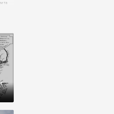
им та
ора і
є
го типу,
ей-
рний
ста:
 райони
від 2
I
і,
рукти,
 котрі