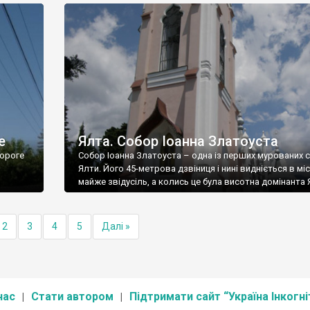
е
Ялта. Собор Іоанна Златоуста
ороге
Собор Іоанна Златоуста – одна із перших мурованих 
Ялти. Його 45-метрова дзвіниця і нині видніється в міс
майже звідусіль, а колись це була висотна домінанта 
2
3
4
5
Далі »
нас
Стати автором
Підтримати сайт “Україна Інкогні