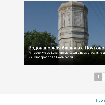
Водонапорная башня в с.Почтово
Интересную водонапорную башню посмотрели по д
из Симферополя в Бахчисарай.
1
Про 