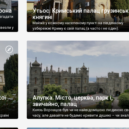
рона
Утьос. Кримський палац грузинськ
княгині
згадати
Майже у кожному населеному пункті на південному
ивезли у
узбережжі Криму є свій палац (а часто і не один).
ої
Алупка. Місто, церква, парк і,
звичайно, палац
Князь Воронцов був чи не найвідомішою людиною св
раїні
часу, але давайте не будемо кривити душею – чи знал
це прізвище до відвідин Алупки? Мабуть все таки ні.