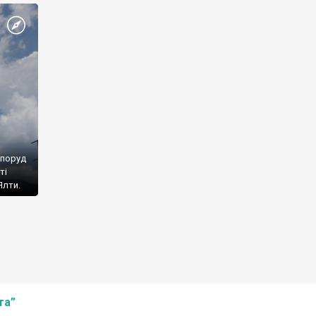
споруд
ті
Ялти.
та”