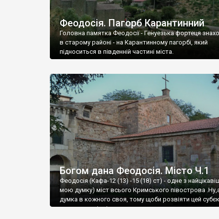
Феодосія. Пагорб Карантинний
Головна памятка Феодосії - Генуезька фортеця знах
в старому районі - на Карантинному пагорбі, який
підноситься в південній частині міста.
Богом дана Феодосія. Місто Ч.1
Феодосія (Кафа-12 (13) -15 (18) ст) - одне з найцікаві
мою думку) міст всього Кримського півострова .Ну,
думка в кожного своя, тому щоби розвіяти цей субєк
запрошую відвідати це