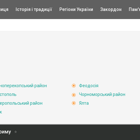
ниця
Історія і традиції
Регіони України
Закордон
Пам'
ноперекопський район
Феодосія
стополь
Чорноморський район
еропольський район
Ялта
к