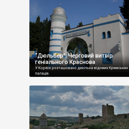
“Дюльбер”. Черговий витвір
геніального Краснова
У Кореїзі розташовано декілька відомих Кримських
палаців.