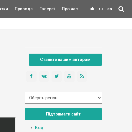
ятки
Природа
Галереї
Про нас
uk
ru
en
Станьте нашим автором
Підтримати сайт
Вхід