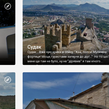
Судак
Судак... Вже чую крики в спину: "Ааа, попса! Муляжна
фортеця! Місце,туристами затерте до дір!..." Но то шо
мене ще там не було, ну не "дірявив" я там нічого...
принаймні до цього літа.