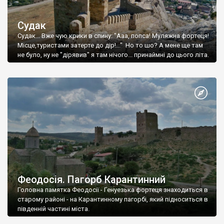
Судак
Судак... Вже чую крики в спину: "Ааа, попса! Муляжна фортеця!
Місце,туристами затерте до дір!..." Но то шо? А мене ще там
не було, ну не "дірявив" я там нічого... принаймні до цього літа.
Феодосія. Пагорб Карантинний
Головна памятка Феодосії - Генуезька фортеця знаходиться в
старому районі - на Карантинному пагорбі, який підноситься в
південній частині міста.