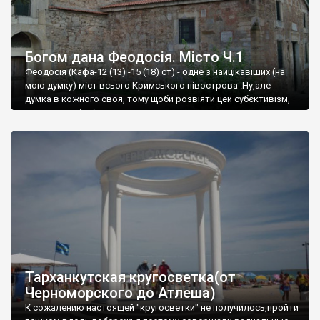
Богом дана Феодосія. Місто Ч.1
Феодосія (Кафа-12 (13) -15 (18) ст) - одне з найцікавіших (на
мою думку) міст всього Кримського півострова .Ну,але
думка в кожного своя, тому щоби розвіяти цей субєктивізм,
запрошую відвідати це
Тарханкутская кругосветка(от
Черноморского до Атлеша)
К сожалению настоящей "кругосветки" не получилось,пройти