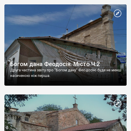
Богом дана Феодосія. Місто Ч.2
Друга частина звіту про "Богом дану" Феодосію буде не менш
насиченою ніж перша.