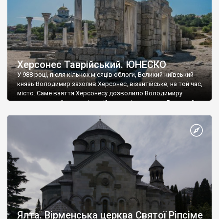
Херсонес Таврійський. ЮНЕСКО
У 988 році, після кількох місяців облоги, Великий київський
князь Володимир захопив Херсонес, візантійське, на той час,
місто. Саме взяття Херсонесу дозволило Володимиру
диктувати свої умови візантійському імператору Василю ІІ, та
одружитися з його дочкою Ганною. Цього ж року, в
Херсонесі Володимир-язичник, став Василем-християнином.
А потім було Хрещення Русі. На честь Херсонесу Таврійського
названо місто […]
Ялта. Вірменська церква Святої Ріпсіме