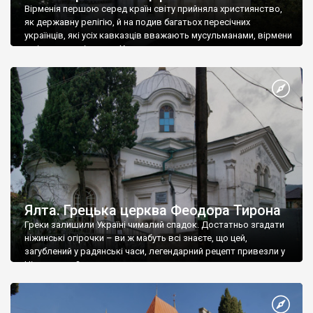
Вірменія першою серед країн світу прийняла християнство,
як державну релігію, й на подив багатьох пересічних
українців, які усіх кавказців вважають мусульманами, вірмени
є відданими вірянами Христа
Ялта. Грецька церква Феодора Тирона
Греки залишили Україні чималий спадок. Достатньо згадати
ніжинські огірочки – ви ж мабуть всі знаєте, що цей,
загублений у радянські часи, легендарний рецепт привезли у
Ніжин греки?