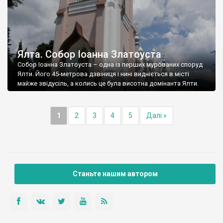
Ялта. Собор Іоанна Златоуста
Собор Іоанна Златоуста – одна із перших мурованих споруд
Ялти. Його 45-метрова дзвіниця і нині видніється в місті
майже звідусіль, а колись це була висотна домінанта Ялти.
1
2
3
4
5
Далі »
Станьте нашим автором