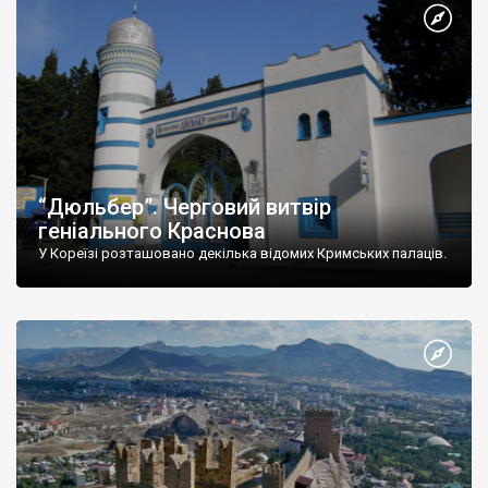
“Дюльбер”. Черговий витвір
геніального Краснова
У Кореїзі розташовано декілька відомих Кримських палаців.