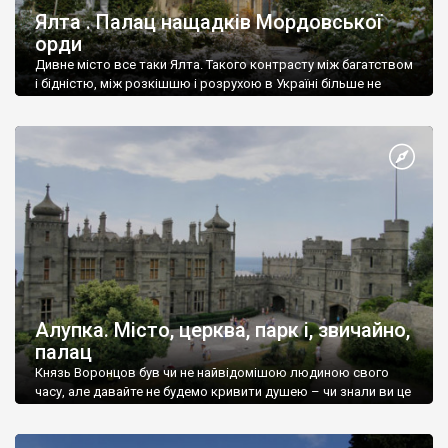
Ялта . Палац нащадків Мордовської
орди
Дивне місто все таки Ялта. Такого контрасту між багатством
і бідністю, між розкішшю і розрухою в Україні більше не
знайдеш.
Алупка. Місто, церква, парк і, звичайно,
палац
Князь Воронцов був чи не найвідомішою людиною свого
часу, але давайте не будемо кривити душею – чи знали ви це
прізвище до відвідин Алупки? Мабуть все таки ні.