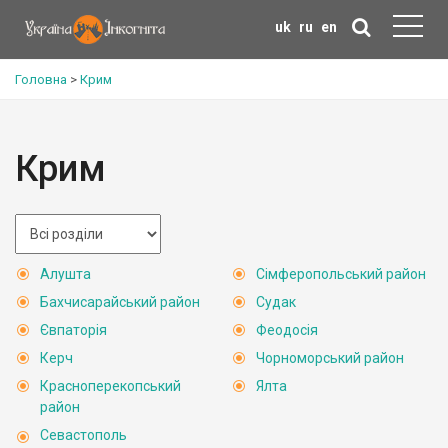
uk
ru
en
Головна
>
Крим
Крим
Алушта
Сімферопольський район
Бахчисарайський район
Судак
Євпаторія
Феодосія
Керч
Чорноморський район
Красноперекопський
Ялта
район
Севастополь