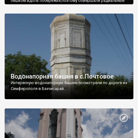
пешком вдоль побережья,поэтому совершали радиальные
вылазки из Оленевки.
Водонапорная башня в с.Почтовое
Интересную водонапорную башню посмотрели по дороге из
Симферополя в Бахчисарай.