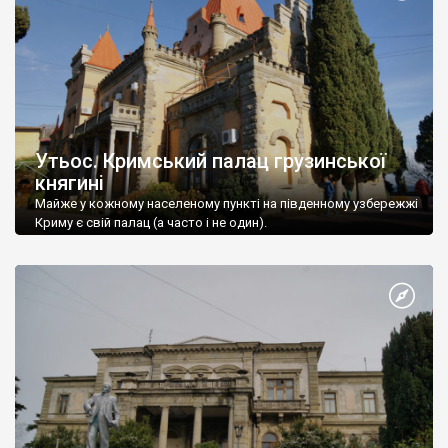
Утьос. Кримський палац грузинської
княгині
Майже у кожному населеному пункті на південному узбережжі
Криму є свій палац (а часто і не один).