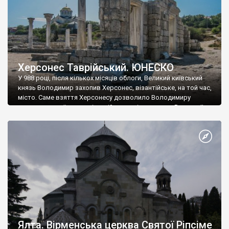
Херсонес Таврійський. ЮНЕСКО
У 988 році, після кількох місяців облоги, Великий київський
князь Володимир захопив Херсонес, візантійське, на той час,
місто. Саме взяття Херсонесу дозволило Володимиру
диктувати свої умови візантійському імператору Василю ІІ, та
одружитися з його дочкою Ганною. Цього ж року, в
Херсонесі Володимир-язичник, став Василем-християнином.
А потім було Хрещення Русі. На честь Херсонесу Таврійського
названо місто […]
Ялта. Вірменська церква Святої Ріпсіме