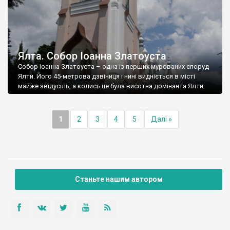
Ялта. Собор Іоанна Златоуста
Собор Іоанна Златоуста – одна із перших мурованих споруд
Ялти. Його 45-метрова дзвіниця і нині видніється в місті
майже звідусіль, а колись це була висотна домінанта Ялти.
1
2
3
4
5
Далі »
Станьте нашим автором