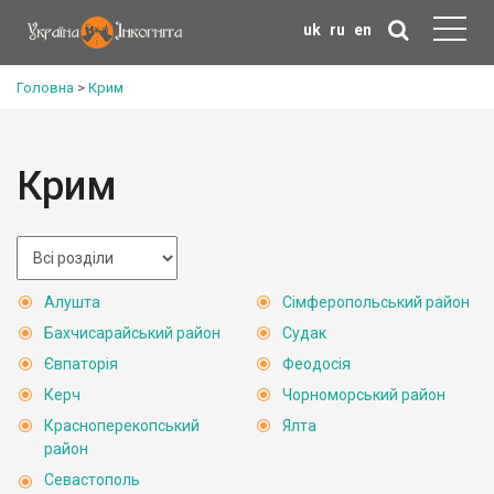
uk
ru
en
Головна
>
Крим
Крим
Алушта
Сімферопольський район
Бахчисарайський район
Судак
Євпаторія
Феодосія
Керч
Чорноморський район
Красноперекопський
Ялта
район
Севастополь