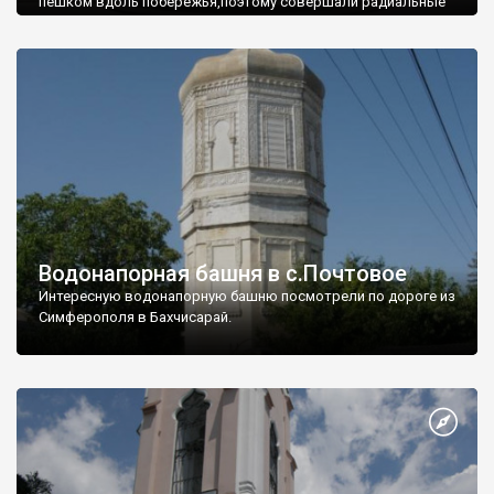
пешком вдоль побережья,поэтому совершали радиальные
вылазки из Оленевки.
Водонапорная башня в с.Почтовое
Интересную водонапорную башню посмотрели по дороге из
Симферополя в Бахчисарай.