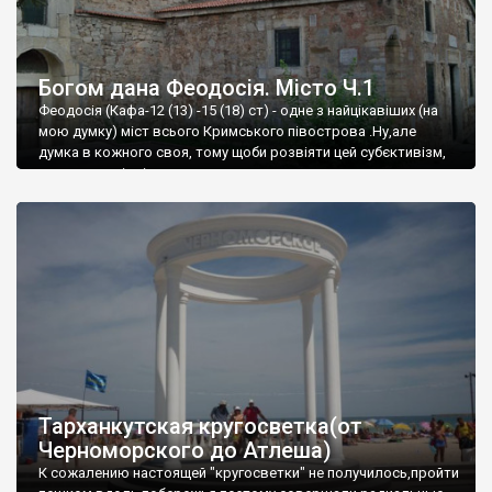
Богом дана Феодосія. Місто Ч.1
Феодосія (Кафа-12 (13) -15 (18) ст) - одне з найцікавіших (на
мою думку) міст всього Кримського півострова .Ну,але
думка в кожного своя, тому щоби розвіяти цей субєктивізм,
запрошую відвідати це
Тарханкутская кругосветка(от
Черноморского до Атлеша)
К сожалению настоящей "кругосветки" не получилось,пройти