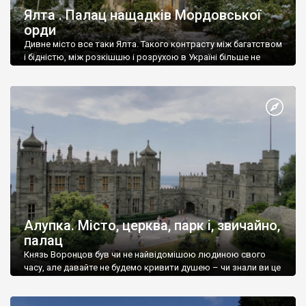
Ялта . Палац нащадків Мордовської
орди
Дивне місто все таки Ялта. Такого контрасту між багатством
і бідністю, між розкішшю і розрухою в Україні більше не
знайдеш.
Алупка. Місто, церква, парк і, звичайно,
палац
Князь Воронцов був чи не найвідомішою людиною свого
часу, але давайте не будемо кривити душею – чи знали ви це
прізвище до відвідин Алупки? Мабуть все таки ні.