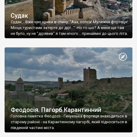
Судак
Судак... Вже чую крики в спину: "Ааа, попса! Муляжна фортеця!
Місце,туристами затерте до дір!..." Но то шо? А мене ще там
не було, ну не "дірявив" я там нічого... принаймні до цього літа.
Феодосія. Пагорб Карантинний
Головна памятка Феодосії - Генуезька фортеця знаходиться в
старому районі - на Карантинному пагорбі, який підноситься в
південній частині міста.