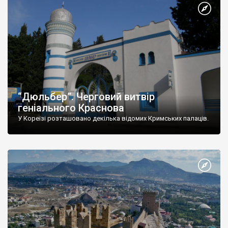
“Дюльбер”. Черговий витвір
геніального Краснова
У Кореїзі розташовано декілька відомих Кримських палаців.