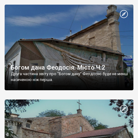
Богом дана Феодосія. Місто Ч.2
Друга частина звіту про "Богом дану" Феодосію буде не менш
насиченою ніж перша.