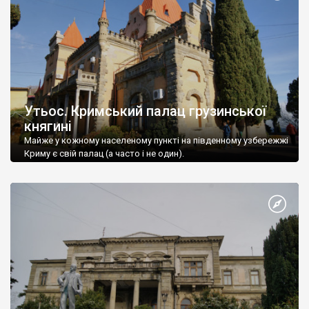
Утьос. Кримський палац грузинської
княгині
Майже у кожному населеному пункті на південному узбережжі
Криму є свій палац (а часто і не один).