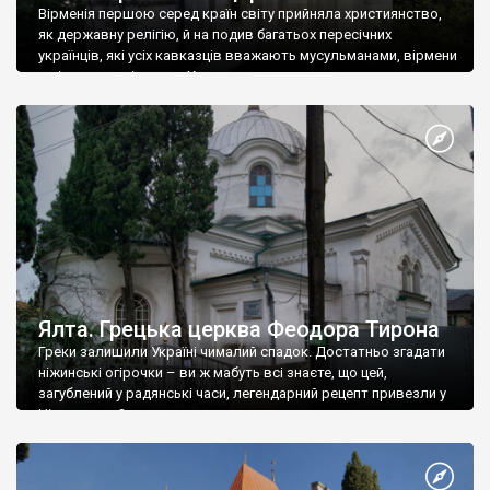
Вірменія першою серед країн світу прийняла християнство,
як державну релігію, й на подив багатьох пересічних
українців, які усіх кавказців вважають мусульманами, вірмени
є відданими вірянами Христа
Ялта. Грецька церква Феодора Тирона
Греки залишили Україні чималий спадок. Достатньо згадати
ніжинські огірочки – ви ж мабуть всі знаєте, що цей,
загублений у радянські часи, легендарний рецепт привезли у
Ніжин греки?