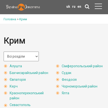
uk
ru
en
Головна
>
Крим
Крим
Алушта
Сімферопольський район
Бахчисарайський район
Судак
Євпаторія
Феодосія
Керч
Чорноморський район
Красноперекопський
Ялта
район
Севастополь