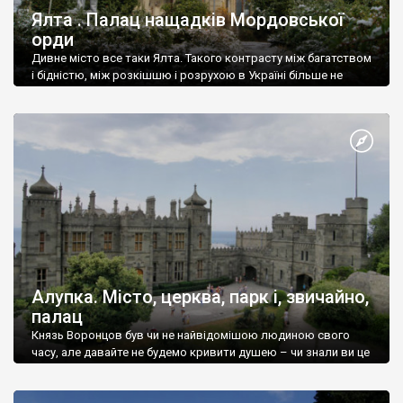
Ялта . Палац нащадків Мордовської
орди
Дивне місто все таки Ялта. Такого контрасту між багатством
і бідністю, між розкішшю і розрухою в Україні більше не
знайдеш.
Алупка. Місто, церква, парк і, звичайно,
палац
Князь Воронцов був чи не найвідомішою людиною свого
часу, але давайте не будемо кривити душею – чи знали ви це
прізвище до відвідин Алупки? Мабуть все таки ні.