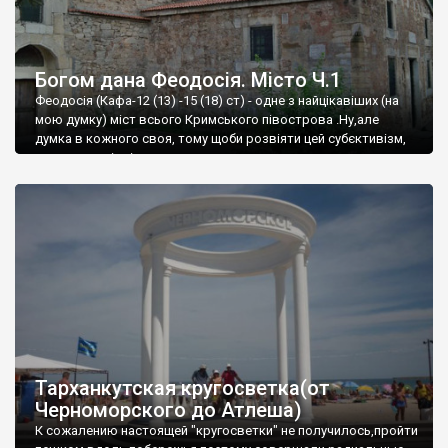
Богом дана Феодосія. Місто Ч.1
Феодосія (Кафа-12 (13) -15 (18) ст) - одне з найцікавіших (на
мою думку) міст всього Кримського півострова .Ну,але
думка в кожного своя, тому щоби розвіяти цей субєктивізм,
запрошую відвідати це
Тарханкутская кругосветка(от
Черноморского до Атлеша)
К сожалению настоящей "кругосветки" не получилось,пройти