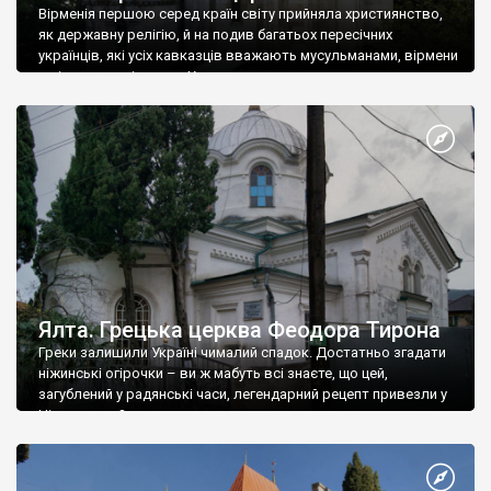
Вірменія першою серед країн світу прийняла християнство,
як державну релігію, й на подив багатьох пересічних
українців, які усіх кавказців вважають мусульманами, вірмени
є відданими вірянами Христа
Ялта. Грецька церква Феодора Тирона
Греки залишили Україні чималий спадок. Достатньо згадати
ніжинські огірочки – ви ж мабуть всі знаєте, що цей,
загублений у радянські часи, легендарний рецепт привезли у
Ніжин греки?