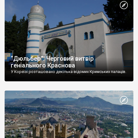
“Дюльбер”. Черговий витвір
геніального Краснова
У Кореїзі розташовано декілька відомих Кримських палаців.