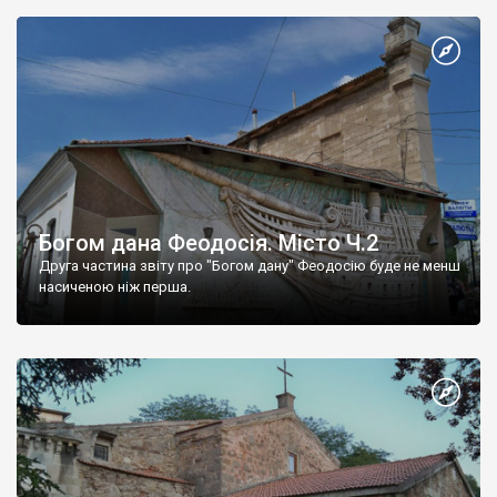
Богом дана Феодосія. Місто Ч.2
Друга частина звіту про "Богом дану" Феодосію буде не менш
насиченою ніж перша.