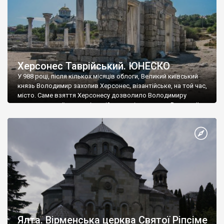
Херсонес Таврійський. ЮНЕСКО
У 988 році, після кількох місяців облоги, Великий київський
князь Володимир захопив Херсонес, візантійське, на той час,
місто. Саме взяття Херсонесу дозволило Володимиру
диктувати свої умови візантійському імператору Василю ІІ, та
одружитися з його дочкою Ганною. Цього ж року, в
Херсонесі Володимир-язичник, став Василем-християнином.
А потім було Хрещення Русі. На честь Херсонесу Таврійського
названо місто […]
Ялта. Вірменська церква Святої Ріпсіме