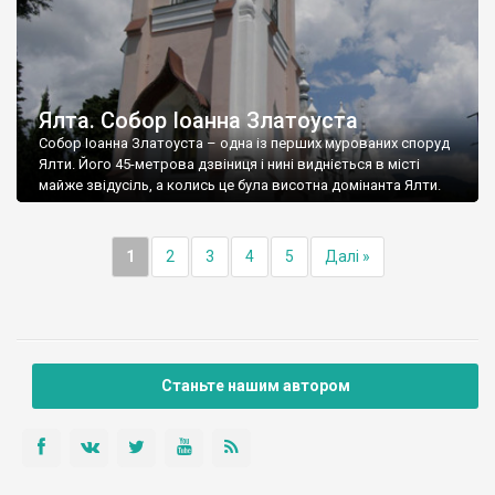
Ялта. Собор Іоанна Златоуста
Собор Іоанна Златоуста – одна із перших мурованих споруд
Ялти. Його 45-метрова дзвіниця і нині видніється в місті
майже звідусіль, а колись це була висотна домінанта Ялти.
1
2
3
4
5
Далі »
Станьте нашим автором