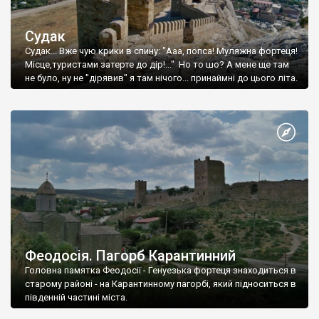
Судак
Судак... Вже чую крики в спину: "Ааа, попса! Муляжна фортеця!
Місце,туристами затерте до дір!..." Но то шо? А мене ще там
не було, ну не "дірявив" я там нічого... принаймні до цього літа.
Феодосія. Пагорб Карантинний
Головна памятка Феодосії - Генуезька фортеця знаходиться в
старому районі - на Карантинному пагорбі, який підноситься в
південній частині міста.