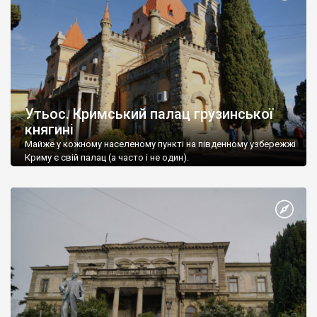
Утьос. Кримський палац грузинської
княгині
Майже у кожному населеному пункті на південному узбережжі
Криму є свій палац (а часто і не один).