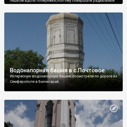
пешком вдоль побережья,поэтому совершали радиальные
вылазки из Оленевки.
Водонапорная башня в с.Почтовое
Интересную водонапорную башню посмотрели по дороге из
Симферополя в Бахчисарай.