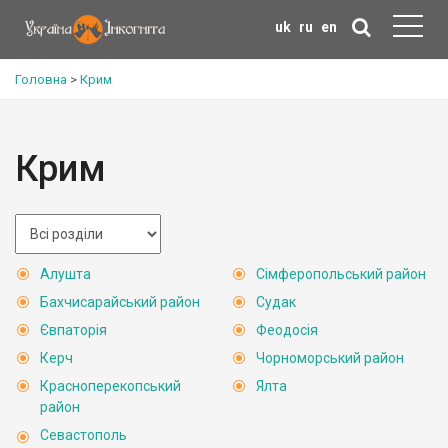
uk
ru
en
Головна
>
Крим
Крим
Алушта
Сімферопольський район
Бахчисарайський район
Судак
Євпаторія
Феодосія
Керч
Чорноморський район
Красноперекопський
Ялта
район
Севастополь