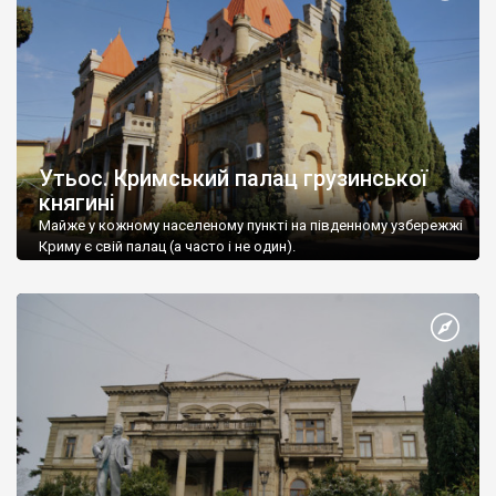
Утьос. Кримський палац грузинської
княгині
Майже у кожному населеному пункті на південному узбережжі
Криму є свій палац (а часто і не один).