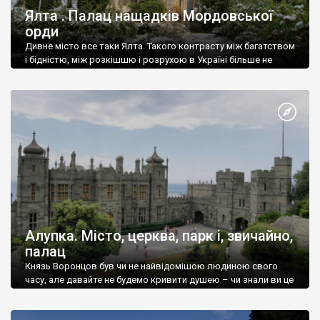
Ялта . Палац нащадків Мордовської
орди
Дивне місто все таки Ялта. Такого контрасту між багатством
і бідністю, між розкішшю і розрухою в Україні більше не
знайдеш.
Алупка. Місто, церква, парк і, звичайно,
палац
Князь Воронцов був чи не найвідомішою людиною свого
часу, але давайте не будемо кривити душею – чи знали ви це
прізвище до відвідин Алупки? Мабуть все таки ні.