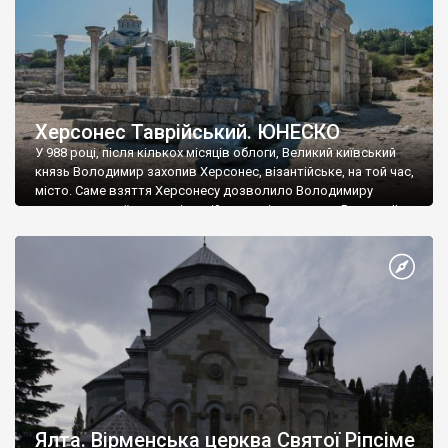
Херсонес Таврійський. ЮНЕСКО
У 988 році, після кількох місяців облоги, Великий київський
князь Володимир захопив Херсонес, візантійське, на той час,
місто. Саме взяття Херсонесу дозволило Володимиру
диктувати свої умови візантійському імператору Василю ІІ, та
одружитися з його дочкою Ганною. Цього ж року, в
Херсонесі Володимир-язичник, став Василем-християнином.
А потім було Хрещення Русі. На честь Херсонесу Таврійського
названо місто […]
Ялта. Вірменська церква Святої Ріпсіме