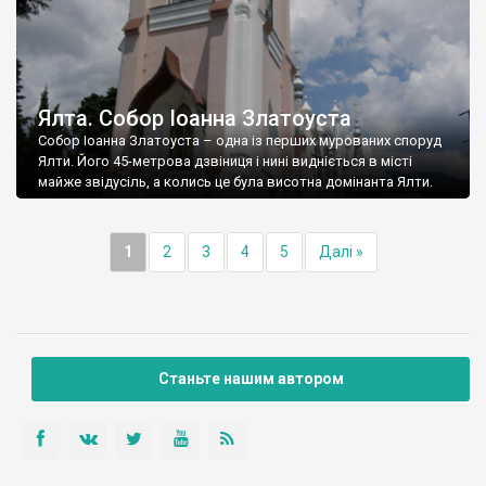
Ялта. Собор Іоанна Златоуста
Собор Іоанна Златоуста – одна із перших мурованих споруд
Ялти. Його 45-метрова дзвіниця і нині видніється в місті
майже звідусіль, а колись це була висотна домінанта Ялти.
1
2
3
4
5
Далі »
Станьте нашим автором