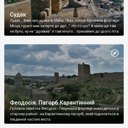
Судак
Судак... Вже чую крики в спину: "Ааа, попса! Муляжна фортеця!
Місце,туристами затерте до дір!..." Но то шо? А мене ще там
не було, ну не "дірявив" я там нічого... принаймні до цього літа.
Феодосія. Пагорб Карантинний
Головна памятка Феодосії - Генуезька фортеця знаходиться в
старому районі - на Карантинному пагорбі, який підноситься в
південній частині міста.