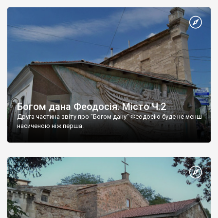
Богом дана Феодосія. Місто Ч.2
Друга частина звіту про "Богом дану" Феодосію буде не менш
насиченою ніж перша.