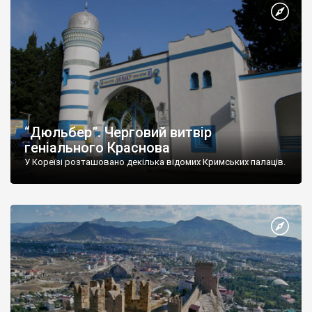
“Дюльбер”. Черговий витвір
геніального Краснова
У Кореїзі розташовано декілька відомих Кримських палаців.