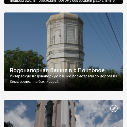
пешком вдоль побережья,поэтому совершали радиальные
вылазки из Оленевки.
Водонапорная башня в с.Почтовое
Интересную водонапорную башню посмотрели по дороге из
Симферополя в Бахчисарай.