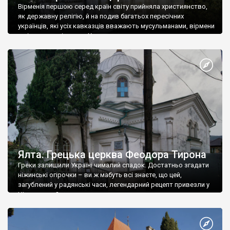
Вірменія першою серед країн світу прийняла християнство,
як державну релігію, й на подив багатьох пересічних
українців, які усіх кавказців вважають мусульманами, вірмени
є відданими вірянами Христа
Ялта. Грецька церква Феодора Тирона
Греки залишили Україні чималий спадок. Достатньо згадати
ніжинські огірочки – ви ж мабуть всі знаєте, що цей,
загублений у радянські часи, легендарний рецепт привезли у
Ніжин греки?