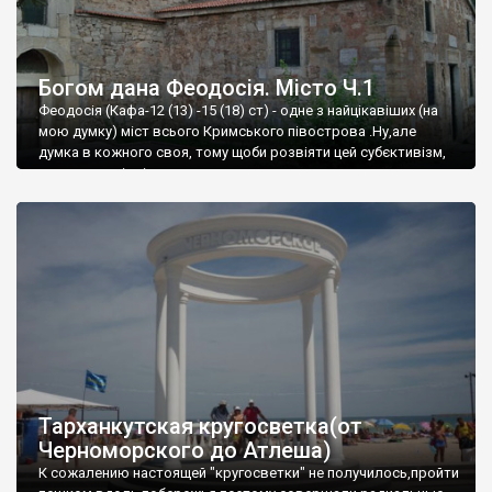
Богом дана Феодосія. Місто Ч.1
Феодосія (Кафа-12 (13) -15 (18) ст) - одне з найцікавіших (на
мою думку) міст всього Кримського півострова .Ну,але
думка в кожного своя, тому щоби розвіяти цей субєктивізм,
запрошую відвідати це
Тарханкутская кругосветка(от
Черноморского до Атлеша)
К сожалению настоящей "кругосветки" не получилось,пройти