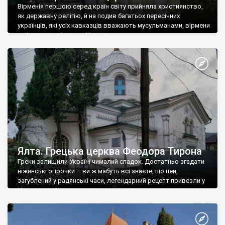
Вірменія першою серед країн світу прийняла християнство,
як державну релігію, й на подив багатьох пересічних
українців, які усіх кавказців вважають мусульманами, вірмени
є відданими вірянами Христа
Ялта. Грецька церква Феодора Тирона
Греки залишили Україні чималий спадок. Достатньо згадати
ніжинські огірочки – ви ж мабуть всі знаєте, що цей,
загублений у радянські часи, легендарний рецепт привезли у
Ніжин греки?