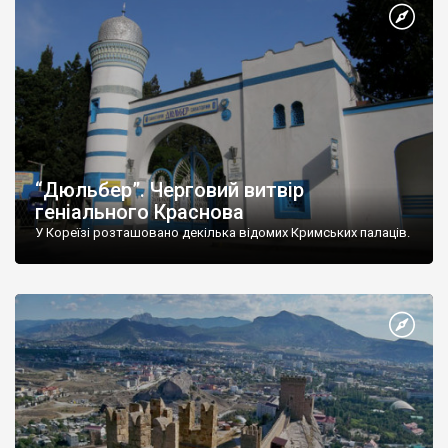
“Дюльбер”. Черговий витвір
геніального Краснова
У Кореїзі розташовано декілька відомих Кримських палаців.