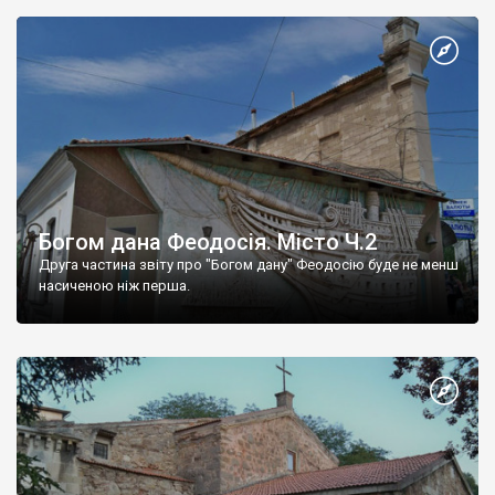
Богом дана Феодосія. Місто Ч.2
Друга частина звіту про "Богом дану" Феодосію буде не менш
насиченою ніж перша.