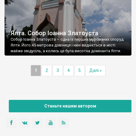
Ялта. Собор Іоанна Златоуста
Собор Іоанна Златоуста – одна із перших мурованих споруд
Ялти. Його 45-метрова дзвіниця і нині видніється в місті
майже звідусіль, а колись це була висотна домінанта Ялти.
1
2
3
4
5
Далі »
Станьте нашим автором