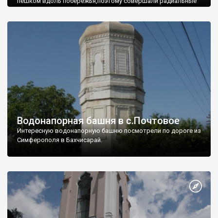
пешком вдоль побережья,поэтому совершали радиальные
вылазки из Оленевки.
Водонапорная башня в с.Почтовое
Интересную водонапорную башню посмотрели по дороге из
Симферополя в Бахчисарай.