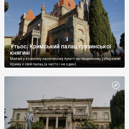
Утьос. Кримський палац грузинської
княгині
Майже у кожному населеному пункті на південному узбережжі
Криму є свій палац (а часто і не один).