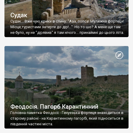
Судак
Судак... Вже чую крики в спину: "Ааа, попса! Муляжна фортеця!
Місце,туристами затерте до дір!..." Но то шо? А мене ще там
не було, ну не "дірявив" я там нічого... принаймні до цього літа.
Феодосія. Пагорб Карантинний
Головна памятка Феодосії - Генуезька фортеця знаходиться в
старому районі - на Карантинному пагорбі, який підноситься в
південній частині міста.