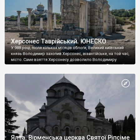
Херсонес Таврійський. ЮНЕСКО
У 988 році, після кількох місяців облоги, Великий київський
князь Володимир захопив Херсонес, візантійське, на той час,
місто. Саме взяття Херсонесу дозволило Володимиру
диктувати свої умови візантійському імператору Василю ІІ, та
одружитися з його дочкою Ганною. Цього ж року, в
Херсонесі Володимир-язичник, став Василем-християнином.
А потім було Хрещення Русі. На честь Херсонесу Таврійського
названо місто […]
Ялта. Вірменська церква Святої Ріпсіме