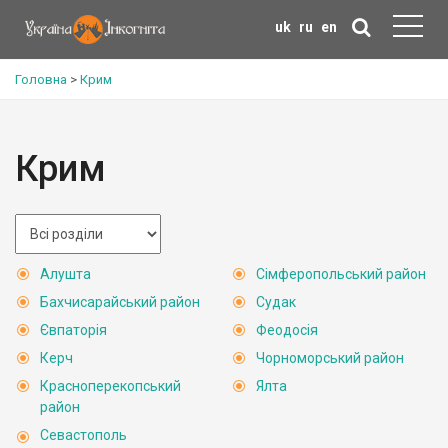
uk
ru
en
Головна
>
Крим
Крим
Алушта
Сімферопольський район
Бахчисарайський район
Судак
Євпаторія
Феодосія
Керч
Чорноморський район
Красноперекопський
Ялта
район
Севастополь