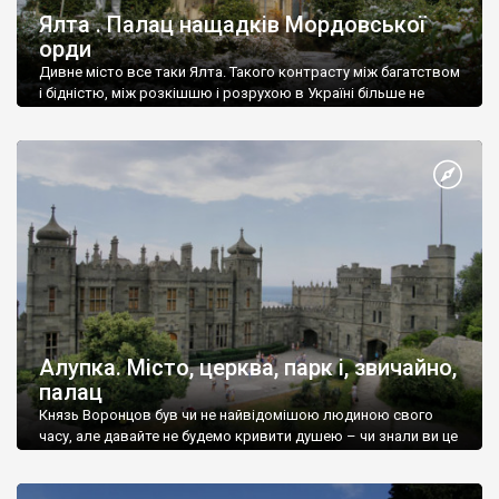
Ялта . Палац нащадків Мордовської
орди
Дивне місто все таки Ялта. Такого контрасту між багатством
і бідністю, між розкішшю і розрухою в Україні більше не
знайдеш.
Алупка. Місто, церква, парк і, звичайно,
палац
Князь Воронцов був чи не найвідомішою людиною свого
часу, але давайте не будемо кривити душею – чи знали ви це
прізвище до відвідин Алупки? Мабуть все таки ні.