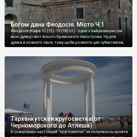
Богом дана Феодосія. Місто Ч.1
Феодосія (Кафа-12 (13) -15 (18) ст) - одне з найцікавіших (на
мою думку) міст всього Кримського півострова .Ну,але
думка в кожного своя, тому щоби розвіяти цей субєктивізм,
запрошую відвідати це
Тарханкутская кругосветка(от
Черноморского до Атлеша)
К сожалению настоящей "кругосветки" не получилось,пройти