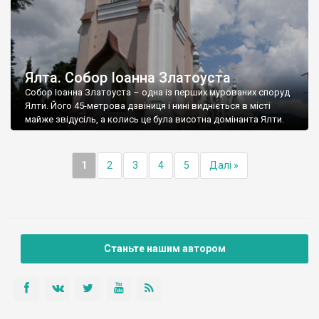
Ялта. Собор Іоанна Златоуста
Собор Іоанна Златоуста – одна із перших мурованих споруд
Ялти. Його 45-метрова дзвіниця і нині видніється в місті
майже звідусіль, а колись це була висотна домінанта Ялти.
1
2
3
4
5
Далі »
Станьте нашим автором