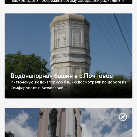
пешком вдоль побережья,поэтому совершали радиальные
вылазки из Оленевки.
Водонапорная башня в с.Почтовое
Интересную водонапорную башню посмотрели по дороге из
Симферополя в Бахчисарай.