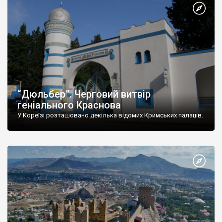
“Дюльбер”. Черговий витвір
геніального Краснова
У Кореїзі розташовано декілька відомих Кримських палаців.