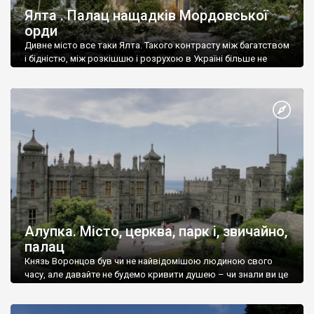
Ялта . Палац нащадків Мордовської
орди
Дивне місто все таки Ялта. Такого контрасту між багатством
і бідністю, між розкішшю і розрухою в Україні більше не
знайдеш.
Алупка. Місто, церква, парк і, звичайно,
палац
Князь Воронцов був чи не найвідомішою людиною свого
часу, але давайте не будемо кривити душею – чи знали ви це
прізвище до відвідин Алупки? Мабуть все таки ні.