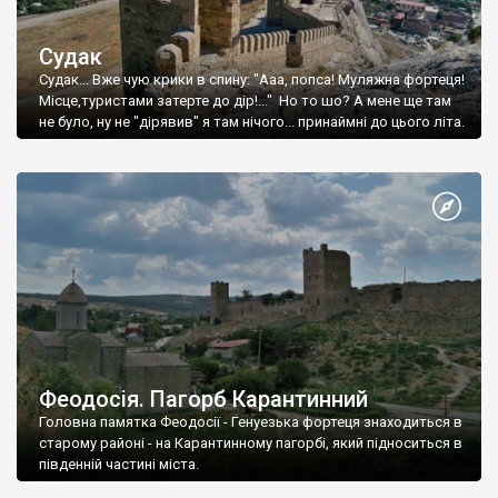
Судак
Судак... Вже чую крики в спину: "Ааа, попса! Муляжна фортеця!
Місце,туристами затерте до дір!..." Но то шо? А мене ще там
не було, ну не "дірявив" я там нічого... принаймні до цього літа.
Феодосія. Пагорб Карантинний
Головна памятка Феодосії - Генуезька фортеця знаходиться в
старому районі - на Карантинному пагорбі, який підноситься в
південній частині міста.