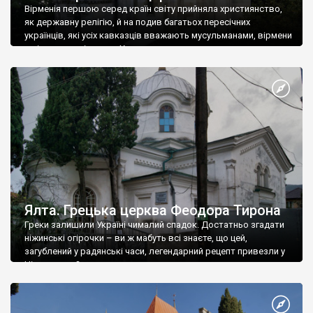
Вірменія першою серед країн світу прийняла християнство,
як державну релігію, й на подив багатьох пересічних
українців, які усіх кавказців вважають мусульманами, вірмени
є відданими вірянами Христа
Ялта. Грецька церква Феодора Тирона
Греки залишили Україні чималий спадок. Достатньо згадати
ніжинські огірочки – ви ж мабуть всі знаєте, що цей,
загублений у радянські часи, легендарний рецепт привезли у
Ніжин греки?