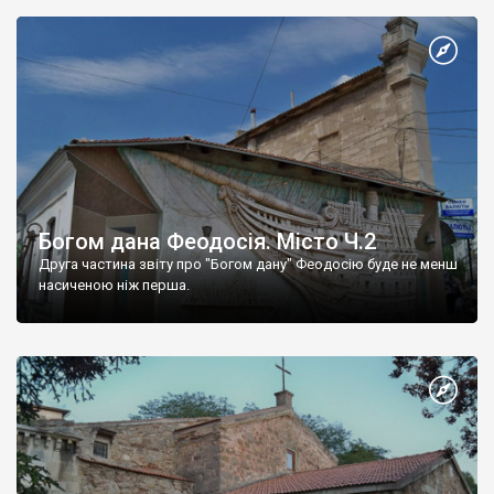
Богом дана Феодосія. Місто Ч.2
Друга частина звіту про "Богом дану" Феодосію буде не менш
насиченою ніж перша.