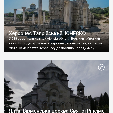
Херсонес Таврійський. ЮНЕСКО
У 988 році, після кількох місяців облоги, Великий київський
князь Володимир захопив Херсонес, візантійське, на той час,
місто. Саме взяття Херсонесу дозволило Володимиру
диктувати свої умови візантійському імператору Василю ІІ, та
одружитися з його дочкою Ганною. Цього ж року, в
Херсонесі Володимир-язичник, став Василем-християнином.
А потім було Хрещення Русі. На честь Херсонесу Таврійського
названо місто […]
Ялта. Вірменська церква Святої Ріпсіме