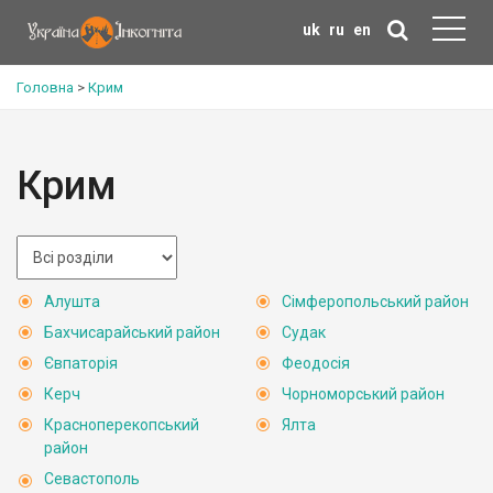
uk
ru
en
Головна
>
Крим
Крим
Алушта
Сімферопольський район
Бахчисарайський район
Судак
Євпаторія
Феодосія
Керч
Чорноморський район
Красноперекопський
Ялта
район
Севастополь