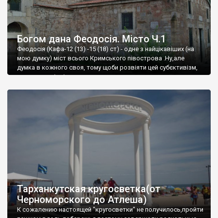
Богом дана Феодосія. Місто Ч.1
Феодосія (Кафа-12 (13) -15 (18) ст) - одне з найцікавіших (на
мою думку) міст всього Кримського півострова .Ну,але
думка в кожного своя, тому щоби розвіяти цей субєктивізм,
запрошую відвідати це
Тарханкутская кругосветка(от
Черноморского до Атлеша)
К сожалению настоящей "кругосветки" не получилось,пройти