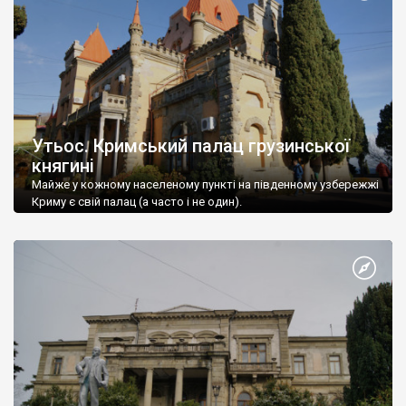
Утьос. Кримський палац грузинської
княгині
Майже у кожному населеному пункті на південному узбережжі
Криму є свій палац (а часто і не один).