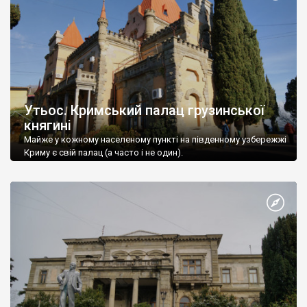
Утьос. Кримський палац грузинської
княгині
Майже у кожному населеному пункті на південному узбережжі
Криму є свій палац (а часто і не один).