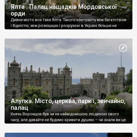
Ялта . Палац нащадків Мордовської
орди
Дивне місто все таки Ялта. Такого контрасту між багатством
і бідністю, між розкішшю і розрухою в Україні більше не
знайдеш.
Алупка. Місто, церква, парк і, звичайно,
палац
Князь Воронцов був чи не найвідомішою людиною свого
часу, але давайте не будемо кривити душею – чи знали ви це
прізвище до відвідин Алупки? Мабуть все таки ні.