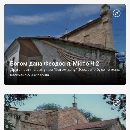
Богом дана Феодосія. Місто Ч.2
Друга частина звіту про "Богом дану" Феодосію буде не менш
насиченою ніж перша.