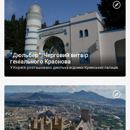
“Дюльбер”. Черговий витвір
геніального Краснова
У Кореїзі розташовано декілька відомих Кримських палаців.