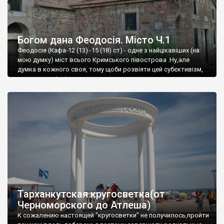
Богом дана Феодосія. Місто Ч.1
Феодосія (Кафа-12 (13) -15 (18) ст) - одне з найцікавіших (на
мою думку) міст всього Кримського півострова .Ну,але
думка в кожного своя, тому щоби розвіяти цей субєктивізм,
запрошую відвідати це
Тарханкутская кругосветка(от
Черноморского до Атлеша)
К сожалению настоящей "кругосветки" не получилось,пройти