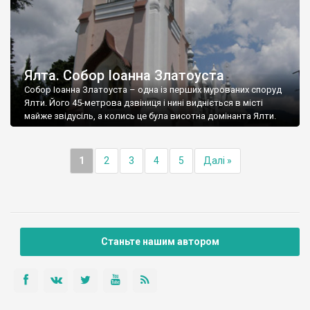
Ялта. Собор Іоанна Златоуста
Собор Іоанна Златоуста – одна із перших мурованих споруд
Ялти. Його 45-метрова дзвіниця і нині видніється в місті
майже звідусіль, а колись це була висотна домінанта Ялти.
1
2
3
4
5
Далі »
Станьте нашим автором