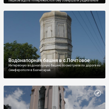
пешком вдоль побережья,поэтому совершали радиальные
вылазки из Оленевки.
Водонапорная башня в с.Почтовое
Интересную водонапорную башню посмотрели по дороге из
Симферополя в Бахчисарай.