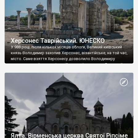
Херсонес Таврійський. ЮНЕСКО
У 988 році, після кількох місяців облоги, Великий київський
князь Володимир захопив Херсонес, візантійське, на той час,
місто. Саме взяття Херсонесу дозволило Володимиру
диктувати свої умови візантійському імператору Василю ІІ, та
одружитися з його дочкою Ганною. Цього ж року, в
Херсонесі Володимир-язичник, став Василем-християнином.
А потім було Хрещення Русі. На честь Херсонесу Таврійського
названо місто […]
Ялта. Вірменська церква Святої Ріпсіме