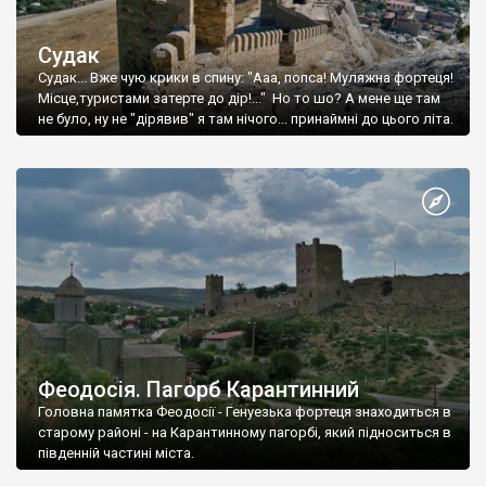
Судак
Судак... Вже чую крики в спину: "Ааа, попса! Муляжна фортеця!
Місце,туристами затерте до дір!..." Но то шо? А мене ще там
не було, ну не "дірявив" я там нічого... принаймні до цього літа.
Феодосія. Пагорб Карантинний
Головна памятка Феодосії - Генуезька фортеця знаходиться в
старому районі - на Карантинному пагорбі, який підноситься в
південній частині міста.