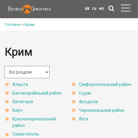
uk
ru
en
Головна
>
Крим
Крим
Алушта
Сімферопольський район
Бахчисарайський район
Судак
Євпаторія
Феодосія
Керч
Чорноморський район
Красноперекопський
Ялта
район
Севастополь