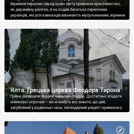
Вірменія першою серед країн світу прийняла християнство,
як державну релігію, й на подив багатьох пересічних
українців, які усіх кавказців вважають мусульманами, вірмени
є відданими вірянами Христа
Ялта. Грецька церква Феодора Тирона
Греки залишили Україні чималий спадок. Достатньо згадати
ніжинські огірочки – ви ж мабуть всі знаєте, що цей,
загублений у радянські часи, легендарний рецепт привезли у
Ніжин греки?