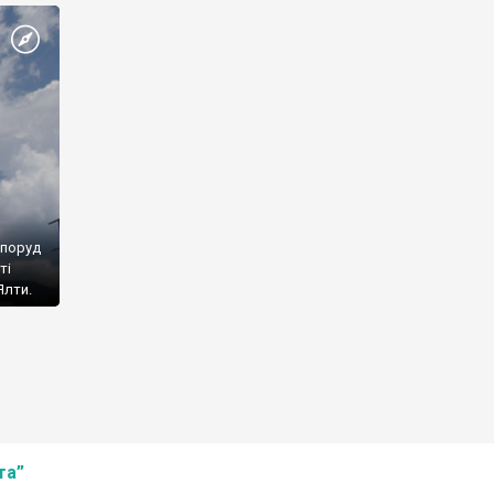
споруд
ті
Ялти.
та”