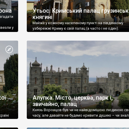
рона
Утьос. Кримський палац грузинськ
княгині
згадати
Майже у кожному населеному пункті на південному
ивезли у
узбережжі Криму є свій палац (а часто і не один).
ої
Алупка. Місто, церква, парк і,
звичайно, палац
Князь Воронцов був чи не найвідомішою людиною св
раїні
часу, але давайте не будемо кривити душею – чи знал
це прізвище до відвідин Алупки? Мабуть все таки ні.