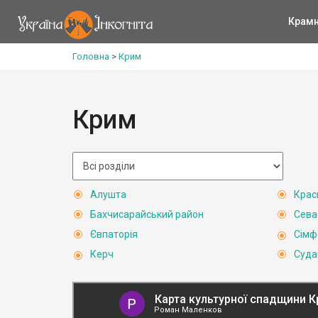
Крам
Головна
>
Крим
Крим
Алушта
Крас
Бахчисарайський район
Сева
Євпаторія
Сімф
Керч
Суда