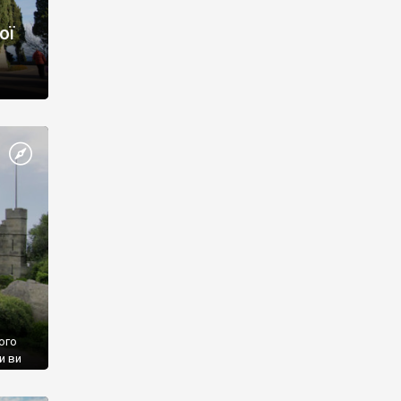
ої
ого
и ви