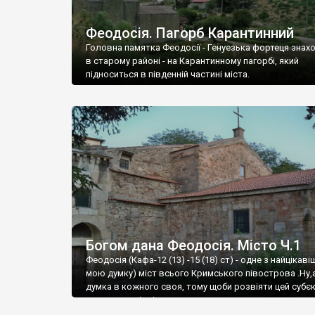
Феодосія. Пагорб Карантинний
Головна памятка Феодосії - Генуезька фортеця знах
в старому районі - на Карантинному пагорбі, який
підноситься в південній частині міста.
Богом дана Феодосія. Місто Ч.1
Феодосія (Кафа-12 (13) -15 (18) ст) - одне з найцікаві
мою думку) міст всього Кримського півострова .Ну,
думка в кожного своя, тому щоби розвіяти цей субєк
запрошую відвідати це