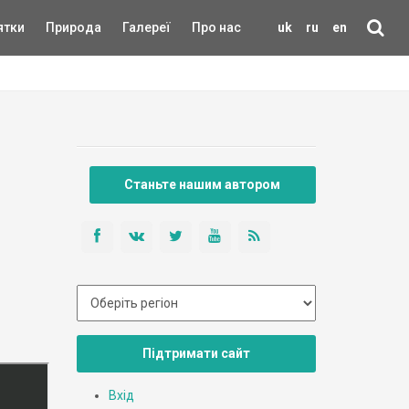
ятки
Природа
Галереї
Про нас
uk
ru
en
Станьте нашим автором
Підтримати сайт
Вхід