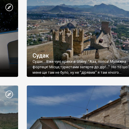
Судак
Судак... Вже чую крики в спину: "Ааа, попса! Муляжна
фортеця! Місце,туристами затерте до дір!..." Но то шо
мене ще там не було, ну не "дірявив" я там нічого...
принаймні до цього літа.