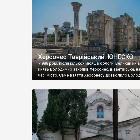
музею «Новгородський музей-заповідник» сотні арт
візантійської доби. Раритети викрадені з фондів об’
культурної спадщини ЮНЕСКО «Херсонеса Таврійсько
Офіційно – на виставку «Золото Візантії», але експер
влада в Україні вважають це лише […]
Херсонес Таврійський. ЮНЕСКО
У 988 році, після кількох місяців облоги, Великий киї
князь Володимир захопив Херсонес, візантійське, на
час, місто. Саме взяття Херсонесу дозволило Воло
диктувати свої умови візантійському імператору Вас
та одружитися з його дочкою Ганною. Цього ж року,
Херсонесі Володимир-язичник, став Василем-
християнином. А потім було Хрещення Русі. На честь
Херсонесу Таврійського названо місто […]