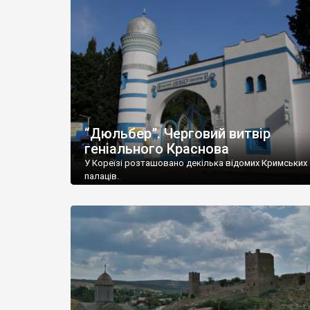
“Дюльбер”. Черговий витвір
геніального Краснова
У Кореїзі розташовано декілька відомих Кримських
палаців.