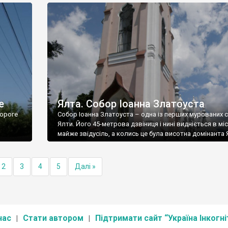
е
Ялта. Собор Іоанна Златоуста
ороге
Собор Іоанна Златоуста – одна із перших мурованих 
Ялти. Його 45-метрова дзвіниця і нині видніється в міс
майже звідусіль, а колись це була висотна домінанта 
2
3
4
5
Далі »
нас
Стати автором
Підтримати сайт “Україна Інкогні