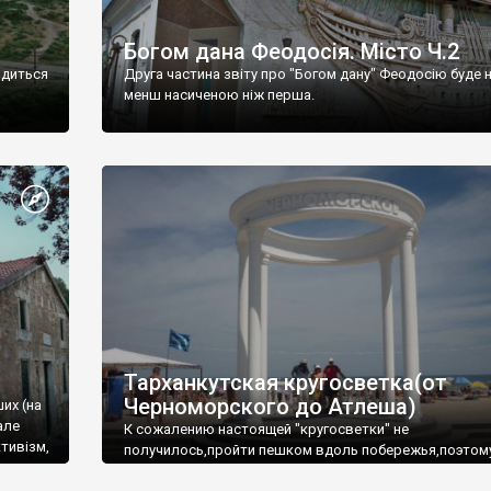
Богом дана Феодосія. Місто Ч.2
одиться
Друга частина звіту про "Богом дану" Феодосію буде 
менш насиченою ніж перша.
Тарханкутская кругосветка(от
Черноморского до Атлеша)
ших (на
але
К сожалению настоящей "кругосветки" не
тивізм,
получилось,пройти пешком вдоль побережья,поэтом
совершали радиальные вылазки из Оленевки.