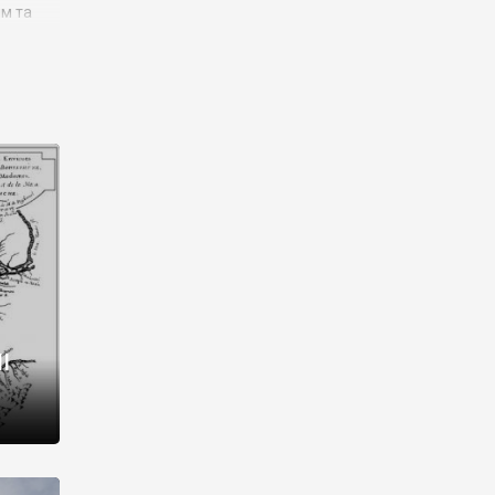
им та
ора і
є
го типу,
ей-
рний
ста:
 райони
від 2
I
і,
рукти,
 котрі