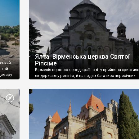
ефактів
називаються «повстяками» (postaki)…” “Вино. Крим
єкту
виробляє відмінне вино і його вдосталь: воно все ду
го».
легке біле і дуже […]
ти та
Ялта. Вірменська церква Святої
Ріпсіме
вський
 той
Вірменія першою серед країн світу прийняла христия
димиру
як державну релігію, й на подив багатьох пересічних
илю ІІ,
українців, які усіх кавказців вважають мусульманами,
 в
вірмени є відданими вірянами Христа