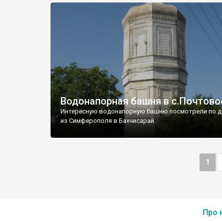
Водонапорная башня в с.Почтово
Интересную водонапорную башню посмотрели по д
из Симферополя в Бахчисарай.
1
Про 