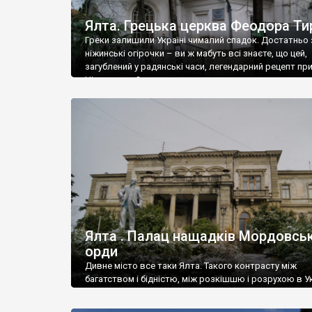
Ялта. Грецька церква Феодора Ти
Греки залишили Україні чималий спадок. Достатньо 
ніжинські огірочки – ви ж мабуть всі знаєте, що цей,
загублений у радянські часи, легендарний рецепт пр
Ніжин греки?
Ялта . Палац нащадків Мордовськ
орди
Дивне місто все таки Ялта. Такого контрасту між
багатством і бідністю, між розкішшю і розрухою в Ук
більше не знайдеш.