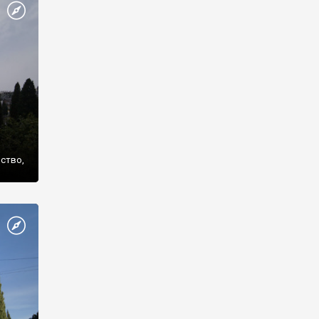
же
нство,