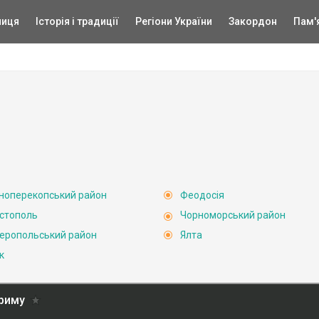
ниця
Історія і традиції
Регіони України
Закордон
Пам'
ноперекопський район
Феодосія
стополь
Чорноморський район
еропольський район
Ялта
к