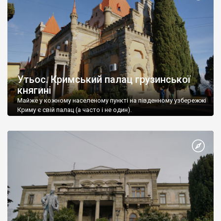
Утьос. Кримський палац грузинської
княгині
Майже у кожному населеному пункті на південному узбережжі
Криму є свій палац (а часто і не один).