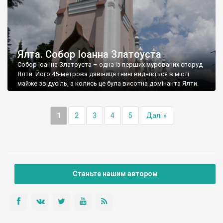
Ялта. Собор Іоанна Златоуста
Собор Іоанна Златоуста – одна із перших мурованих споруд
Ялти. Його 45-метрова дзвіниця і нині видніється в місті
майже звідусіль, а колись це була висотна домінанта Ялти.
1
2
3
4
5
Далі »
Станьте нашим автором