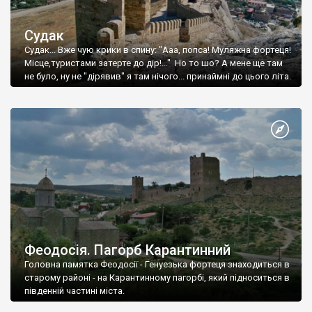
Судак
Судак... Вже чую крики в спину: "Ааа, попса! Муляжна фортеця!
Місце,туристами затерте до дір!..." Но то шо? А мене ще там
не було, ну не "дірявив" я там нічого... принаймні до цього літа.
Феодосія. Пагорб Карантинний
Головна памятка Феодосії - Генуезька фортеця знаходиться в
старому районі - на Карантинному пагорбі, який підноситься в
південній частині міста.