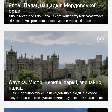
Ялта . Палац нащадків Мордовської
орди
Дивне місто все таки Ялта. Такого контрасту між багатством
і бідністю, між розкішшю і розрухою в Україні більше не
знайдеш.
Алупка. Місто, церква, парк і, звичайно,
палац
Князь Воронцов був чи не найвідомішою людиною свого
часу, але давайте не будемо кривити душею – чи знали ви це
прізвище до відвідин Алупки? Мабуть все таки ні.