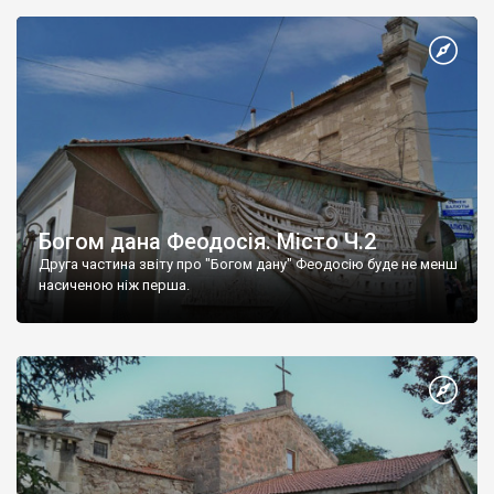
Богом дана Феодосія. Місто Ч.2
Друга частина звіту про "Богом дану" Феодосію буде не менш
насиченою ніж перша.