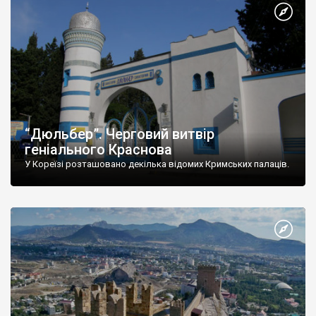
“Дюльбер”. Черговий витвір
геніального Краснова
У Кореїзі розташовано декілька відомих Кримських палаців.