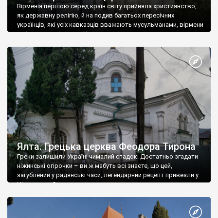
Вірменія першою серед країн світу прийняла християнство,
як державну релігію, й на подив багатьох пересічних
українців, які усіх кавказців вважають мусульманами, вірмени
є відданими вірянами Христа
Ялта. Грецька церква Феодора Тирона
Греки залишили Україні чималий спадок. Достатньо згадати
ніжинські огірочки – ви ж мабуть всі знаєте, що цей,
загублений у радянські часи, легендарний рецепт привезли у
Ніжин греки?