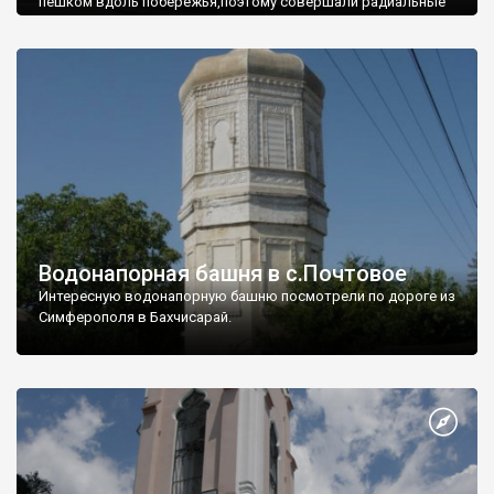
пешком вдоль побережья,поэтому совершали радиальные
вылазки из Оленевки.
Водонапорная башня в с.Почтовое
Интересную водонапорную башню посмотрели по дороге из
Симферополя в Бахчисарай.