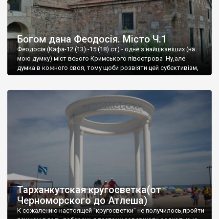
Богом дана Феодосія. Місто Ч.1
Феодосія (Кафа-12 (13) -15 (18) ст) - одне з найцікавіших (на
мою думку) міст всього Кримського півострова .Ну,але
думка в кожного своя, тому щоби розвіяти цей субєктивізм,
запрошую відвідати це
Тарханкутская кругосветка(от
Черноморского до Атлеша)
К сожалению настоящей "кругосветки" не получилось,пройти