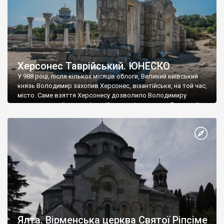
Херсонес Таврійський. ЮНЕСКО
У 988 році, після кількох місяців облоги, Великий київський
князь Володимир захопив Херсонес, візантійське, на той час,
місто. Саме взяття Херсонесу дозволило Володимиру
диктувати свої умови візантійському імператору Василю ІІ, та
одружитися з його дочкою Ганною. Цього ж року, в
Херсонесі Володимир-язичник, став Василем-християнином.
А потім було Хрещення Русі. На честь Херсонесу Таврійського
названо місто […]
Ялта. Вірменська церква Святої Ріпсіме