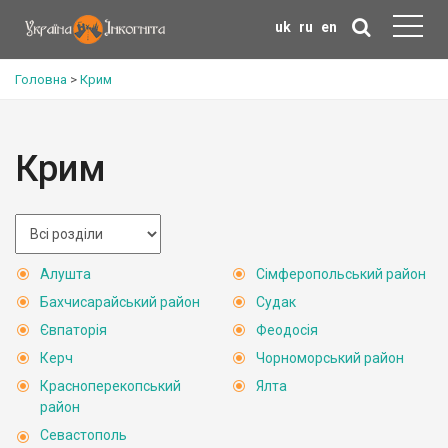
uk
ru
en
Головна
>
Крим
Крим
Алушта
Сімферопольський район
Бахчисарайський район
Судак
Євпаторія
Феодосія
Керч
Чорноморський район
Красноперекопський
Ялта
район
Севастополь