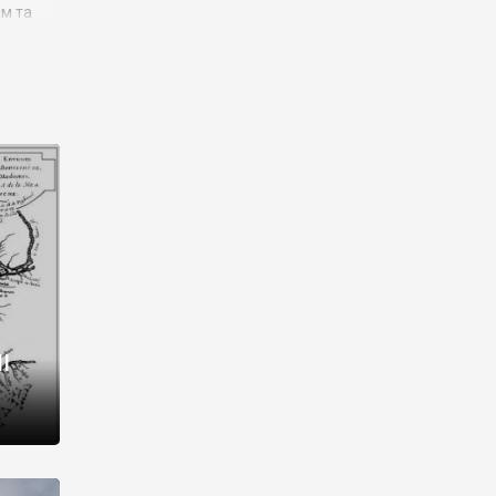
им та
ора і
є
го типу,
ей-
рний
ста:
 райони
від 2
I
і,
рукти,
 котрі