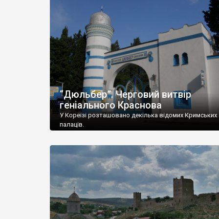
“Дюльбер”. Черговий витвір
геніального Краснова
У Кореїзі розташовано декілька відомих Кримських
палаців.