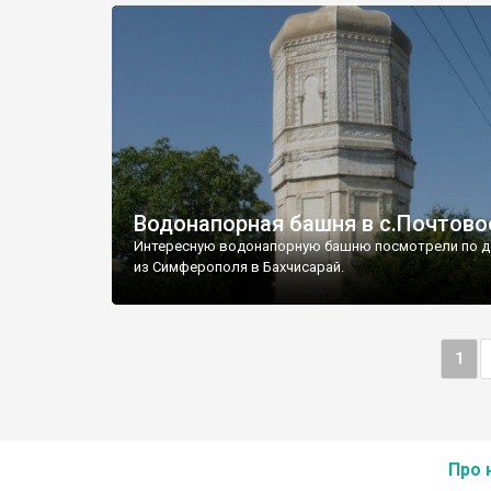
Водонапорная башня в с.Почтово
Интересную водонапорную башню посмотрели по д
из Симферополя в Бахчисарай.
1
Про 