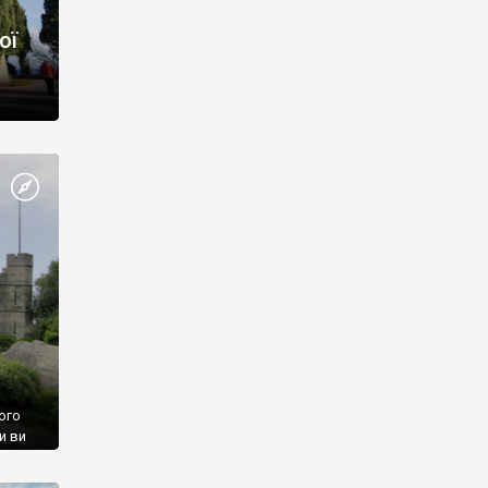
ої
ого
и ви