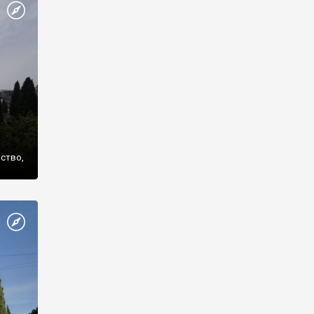
же
нство,