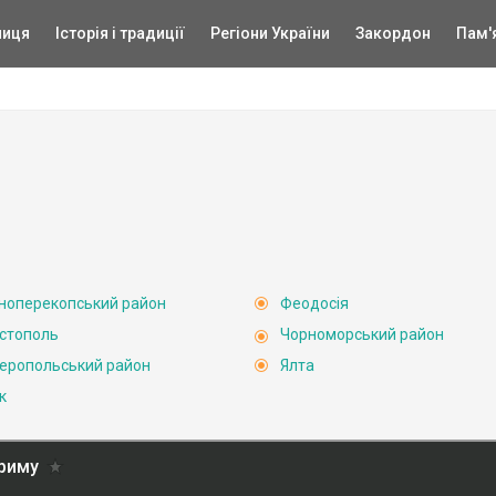
ниця
Історія і традиції
Регіони України
Закордон
Пам'
ноперекопський район
Феодосія
стополь
Чорноморський район
еропольський район
Ялта
к