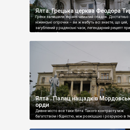
Ялта. Грецька церква Феодора Ти
Греки залишили Україні чималий спадок. Достатньо 
ніжинські огірочки – ви ж мабуть всі знаєте, що цей,
загублений у радянські часи, легендарний рецепт пр
Ніжин греки?
Ялта . Палац нащадків Мордовськ
орди
Дивне місто все таки Ялта. Такого контрасту між
багатством і бідністю, між розкішшю і розрухою в Ук
більше не знайдеш.