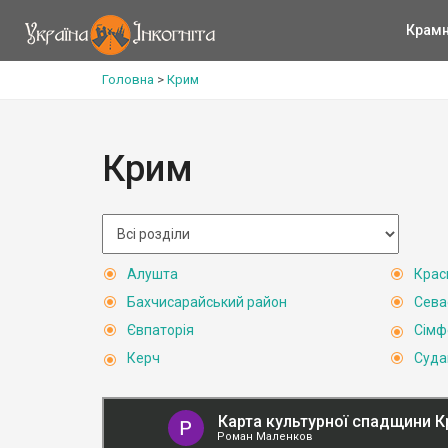
Крам
Головна
>
Крим
Крим
Алушта
Крас
Бахчисарайський район
Сева
Євпаторія
Сімф
Керч
Суда