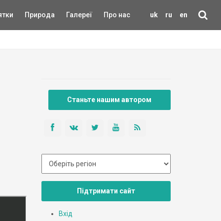
ятки
Природа
Галереї
Про нас
uk
ru
en
Станьте нашим автором
Підтримати сайт
Вхід