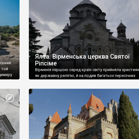
ефактів
називаються «повстяками» (postaki)…” “Вино. Крим
єкту
виробляє відмінне вино і його вдосталь: воно все ду
го».
легке біле і дуже […]
ти та
Ялта. Вірменська церква Святої
Ріпсіме
вський
 той
Вірменія першою серед країн світу прийняла христия
димиру
як державну релігію, й на подив багатьох пересічних
илю ІІ,
українців, які усіх кавказців вважають мусульманами,
 в
вірмени є відданими вірянами Христа