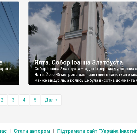
е
Ялта. Собор Іоанна Златоуста
ороге
Собор Іоанна Златоуста – одна із перших мурованих 
Ялти. Його 45-метрова дзвіниця і нині видніється в міс
майже звідусіль, а колись це була висотна домінанта 
2
3
4
5
Далі »
нас
Стати автором
Підтримати сайт “Україна Інкогні