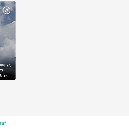
споруд
ті
Ялти.
та”