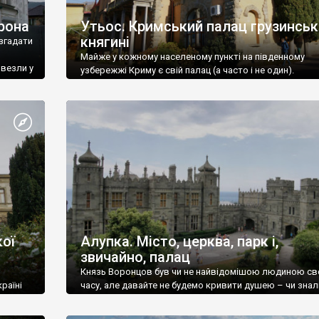
рона
Утьос. Кримський палац грузинськ
княгині
згадати
Майже у кожному населеному пункті на південному
ивезли у
узбережжі Криму є свій палац (а часто і не один).
ої
Алупка. Місто, церква, парк і,
звичайно, палац
Князь Воронцов був чи не найвідомішою людиною св
раїні
часу, але давайте не будемо кривити душею – чи знал
це прізвище до відвідин Алупки? Мабуть все таки ні.