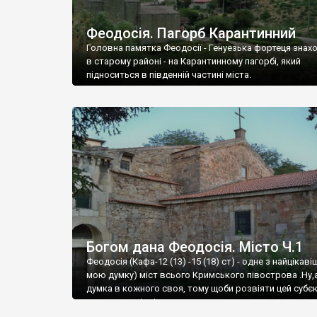
Феодосія. Пагорб Карантинний
Головна памятка Феодосії - Генуезька фортеця знах
в старому районі - на Карантинному пагорбі, який
підноситься в південній частині міста.
Богом дана Феодосія. Місто Ч.1
Феодосія (Кафа-12 (13) -15 (18) ст) - одне з найцікаві
мою думку) міст всього Кримського півострова .Ну,
думка в кожного своя, тому щоби розвіяти цей субєк
запрошую відвідати це