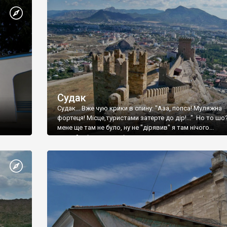
Судак
Судак... Вже чую крики в спину: "Ааа, попса! Муляжна
фортеця! Місце,туристами затерте до дір!..." Но то шо
мене ще там не було, ну не "дірявив" я там нічого...
принаймні до цього літа.