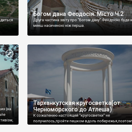
Богом дана Феодосія. Місто Ч.2
одиться
Друга частина звіту про "Богом дану" Феодосію буде 
менш насиченою ніж перша.
Тарханкутская кругосветка(от
Черноморского до Атлеша)
ших (на
але
К сожалению настоящей "кругосветки" не
тивізм,
получилось,пройти пешком вдоль побережья,поэтом
совершали радиальные вылазки из Оленевки.