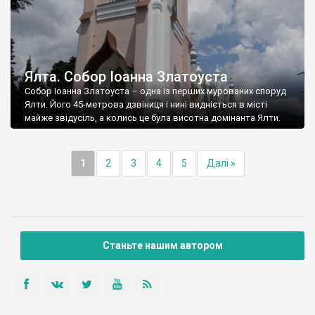
Ялта. Собор Іоанна Златоуста
Собор Іоанна Златоуста – одна із перших мурованих споруд
Ялти. Його 45-метрова дзвіниця і нині видніється в місті
майже звідусіль, а колись це була висотна домінанта Ялти.
1
2
3
4
5
Далі »
Станьте нашим автором