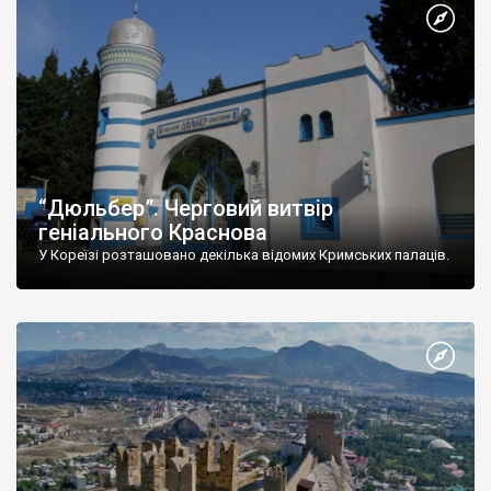
“Дюльбер”. Черговий витвір
геніального Краснова
У Кореїзі розташовано декілька відомих Кримських палаців.