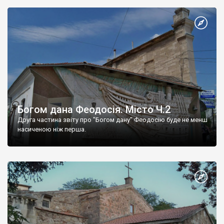
Богом дана Феодосія. Місто Ч.2
Друга частина звіту про "Богом дану" Феодосію буде не менш
насиченою ніж перша.