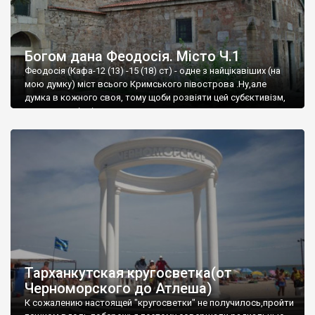
Богом дана Феодосія. Місто Ч.1
Феодосія (Кафа-12 (13) -15 (18) ст) - одне з найцікавіших (на
мою думку) міст всього Кримського півострова .Ну,але
думка в кожного своя, тому щоби розвіяти цей субєктивізм,
запрошую відвідати це
Тарханкутская кругосветка(от
Черноморского до Атлеша)
К сожалению настоящей "кругосветки" не получилось,пройти