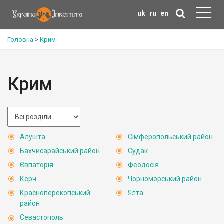
uk
ru
en
Головна
>
Крим
Крим
Алушта
Сімферопольський район
Бахчисарайський район
Судак
Євпаторія
Феодосія
Керч
Чорноморський район
Красноперекопський
Ялта
район
Севастополь