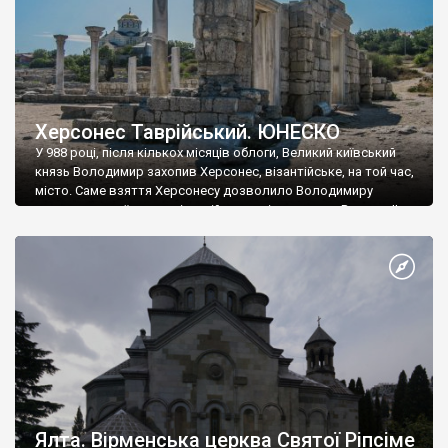
Херсонес Таврійський. ЮНЕСКО
У 988 році, після кількох місяців облоги, Великий київський
князь Володимир захопив Херсонес, візантійське, на той час,
місто. Саме взяття Херсонесу дозволило Володимиру
диктувати свої умови візантійському імператору Василю ІІ, та
одружитися з його дочкою Ганною. Цього ж року, в
Херсонесі Володимир-язичник, став Василем-християнином.
А потім було Хрещення Русі. На честь Херсонесу Таврійського
названо місто […]
Ялта. Вірменська церква Святої Ріпсіме