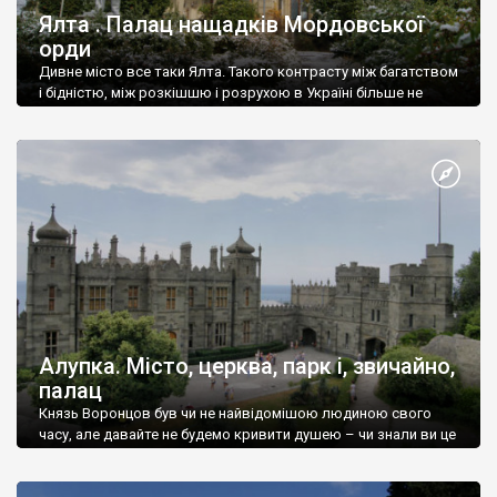
Ялта . Палац нащадків Мордовської
орди
Дивне місто все таки Ялта. Такого контрасту між багатством
і бідністю, між розкішшю і розрухою в Україні більше не
знайдеш.
Алупка. Місто, церква, парк і, звичайно,
палац
Князь Воронцов був чи не найвідомішою людиною свого
часу, але давайте не будемо кривити душею – чи знали ви це
прізвище до відвідин Алупки? Мабуть все таки ні.