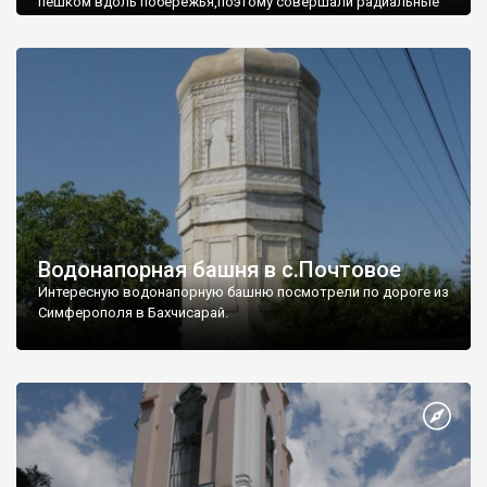
пешком вдоль побережья,поэтому совершали радиальные
вылазки из Оленевки.
Водонапорная башня в с.Почтовое
Интересную водонапорную башню посмотрели по дороге из
Симферополя в Бахчисарай.