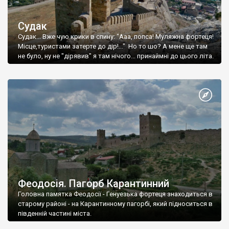
Судак
Судак... Вже чую крики в спину: "Ааа, попса! Муляжна фортеця!
Місце,туристами затерте до дір!..." Но то шо? А мене ще там
не було, ну не "дірявив" я там нічого... принаймні до цього літа.
Феодосія. Пагорб Карантинний
Головна памятка Феодосії - Генуезька фортеця знаходиться в
старому районі - на Карантинному пагорбі, який підноситься в
південній частині міста.