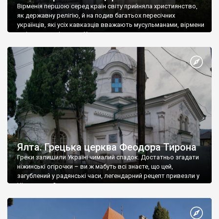
Вірменія першою серед країн світу прийняла християнство,
як державну релігію, й на подив багатьох пересічних
українців, які усіх кавказців вважають мусульманами, вірмени
є відданими вірянами Христа
Ялта. Грецька церква Феодора Тирона
Греки залишили Україні чималий спадок. Достатньо згадати
ніжинські огірочки – ви ж мабуть всі знаєте, що цей,
загублений у радянські часи, легендарний рецепт привезли у
Ніжин греки?