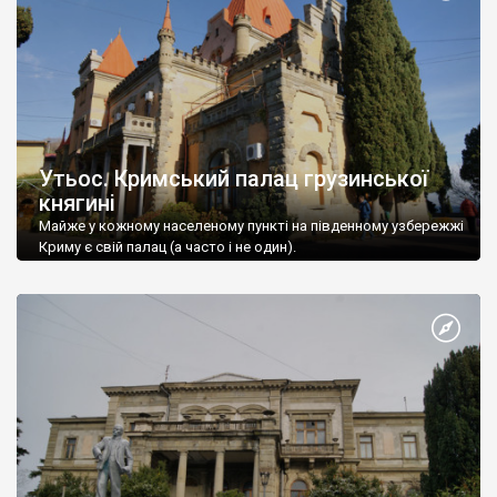
Утьос. Кримський палац грузинської
княгині
Майже у кожному населеному пункті на південному узбережжі
Криму є свій палац (а часто і не один).