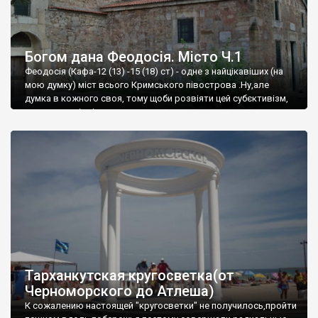
Богом дана Феодосія. Місто Ч.1
Феодосія (Кафа-12 (13) -15 (18) ст) - одне з найцікавіших (на
мою думку) міст всього Кримського півострова .Ну,але
думка в кожного своя, тому щоби розвіяти цей субєктивізм,
запрошую відвідати це
Тарханкутская кругосветка(от
Черноморского до Атлеша)
К сожалению настоящей "кругосветки" не получилось,пройти