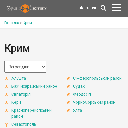
uk
ru
en
Головна
>
Крим
Крим
Алушта
Сімферопольський район
Бахчисарайський район
Судак
Євпаторія
Феодосія
Керч
Чорноморський район
Красноперекопський
Ялта
район
Севастополь