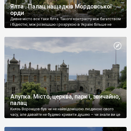
Ялта . Палац нащадків Мордовської
орди
Дивне місто все таки Ялта. Такого контрасту між багатством
і бідністю, між розкішшю і розрухою в Україні більше не
знайдеш.
Алупка. Місто, церква, парк і, звичайно,
палац
Князь Воронцов був чи не найвідомішою людиною свого
часу, але давайте не будемо кривити душею – чи знали ви це
прізвище до відвідин Алупки? Мабуть все таки ні.