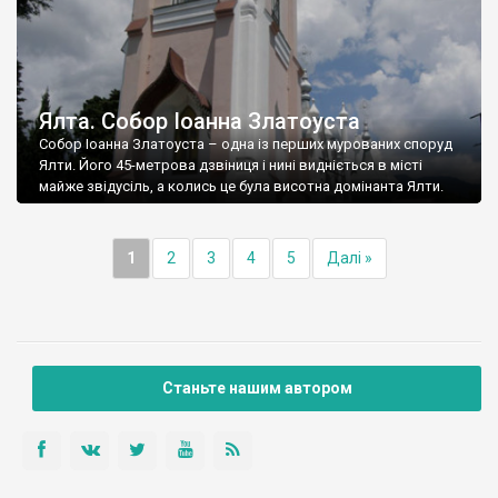
Ялта. Собор Іоанна Златоуста
Собор Іоанна Златоуста – одна із перших мурованих споруд
Ялти. Його 45-метрова дзвіниця і нині видніється в місті
майже звідусіль, а колись це була висотна домінанта Ялти.
1
2
3
4
5
Далі »
Станьте нашим автором