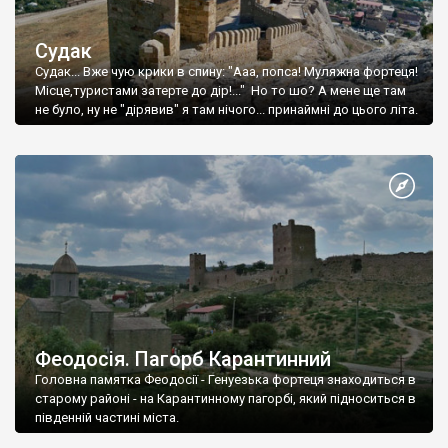
Судак
Судак... Вже чую крики в спину: "Ааа, попса! Муляжна фортеця!
Місце,туристами затерте до дір!..." Но то шо? А мене ще там
не було, ну не "дірявив" я там нічого... принаймні до цього літа.
Феодосія. Пагорб Карантинний
Головна памятка Феодосії - Генуезька фортеця знаходиться в
старому районі - на Карантинному пагорбі, який підноситься в
південній частині міста.