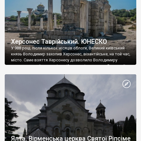
Херсонес Таврійський. ЮНЕСКО
У 988 році, після кількох місяців облоги, Великий київський
князь Володимир захопив Херсонес, візантійське, на той час,
місто. Саме взяття Херсонесу дозволило Володимиру
диктувати свої умови візантійському імператору Василю ІІ, та
одружитися з його дочкою Ганною. Цього ж року, в
Херсонесі Володимир-язичник, став Василем-християнином.
А потім було Хрещення Русі. На честь Херсонесу Таврійського
названо місто […]
Ялта. Вірменська церква Святої Ріпсіме