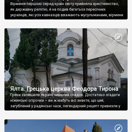
Вірменія першою серед країн світу прийняла християнство,
як державну релігію, й на подив багатьох пересічних
українців, які усіх кавказців вважають мусульманами, вірмени
є відданими вірянами Христа
Ялта. Грецька церква Феодора Тирона
Греки залишили Україні чималий спадок. Достатньо згадати
ніжинські огірочки – ви ж мабуть всі знаєте, що цей,
загублений у радянські часи, легендарний рецепт привезли у
Ніжин греки?