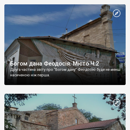
Богом дана Феодосія. Місто Ч.2
Друга частина звіту про "Богом дану" Феодосію буде не менш
насиченою ніж перша.