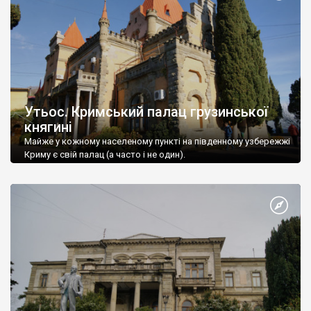
Утьос. Кримський палац грузинської
княгині
Майже у кожному населеному пункті на південному узбережжі
Криму є свій палац (а часто і не один).