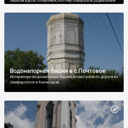
пешком вдоль побережья,поэтому совершали радиальные
вылазки из Оленевки.
Водонапорная башня в с.Почтовое
Интересную водонапорную башню посмотрели по дороге из
Симферополя в Бахчисарай.