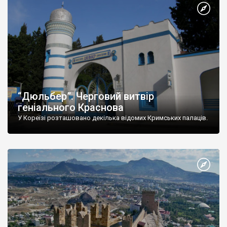
“Дюльбер”. Черговий витвір
геніального Краснова
У Кореїзі розташовано декілька відомих Кримських палаців.