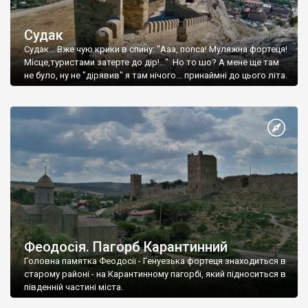
Судак
Судак... Вже чую крики в спину: "Ааа, попса! Муляжна фортеця!
Місце,туристами затерте до дір!..." Но то шо? А мене ще там
не було, ну не "дірявив" я там нічого... принаймні до цього літа.
Феодосія. Пагорб Карантинний
Головна памятка Феодосії - Генуезька фортеця знаходиться в
старому районі - на Карантинному пагорбі, який підноситься в
південній частині міста.