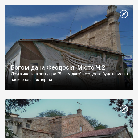
Богом дана Феодосія. Місто Ч.2
Друга частина звіту про "Богом дану" Феодосію буде не менш
насиченою ніж перша.