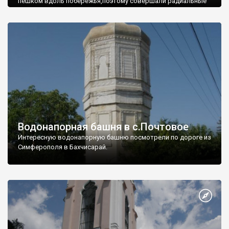
пешком вдоль побережья,поэтому совершали радиальные
вылазки из Оленевки.
Водонапорная башня в с.Почтовое
Интересную водонапорную башню посмотрели по дороге из
Симферополя в Бахчисарай.