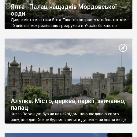
Ялта . Палац нащадків Мордовської
орди
Дивне місто все таки Ялта. Такого контрасту між багатством
і бідністю, між розкішшю і розрухою в Україні більше не
знайдеш.
Алупка. Місто, церква, парк і, звичайно,
палац
Князь Воронцов був чи не найвідомішою людиною свого
часу, але давайте не будемо кривити душею – чи знали ви це
прізвище до відвідин Алупки? Мабуть все таки ні.