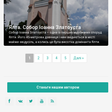
Ялта. Собор Іоанна Златоуста
Собор Іоанна Златоуста – одна із перших мурованих споруд
Ялти. Його 45-метрова дзвіниця і нині видніється в місті
майже звідусіль, а колись це була висотна домінанта Ялти.
1
2
3
4
5
Далі »
Станьте нашим автором