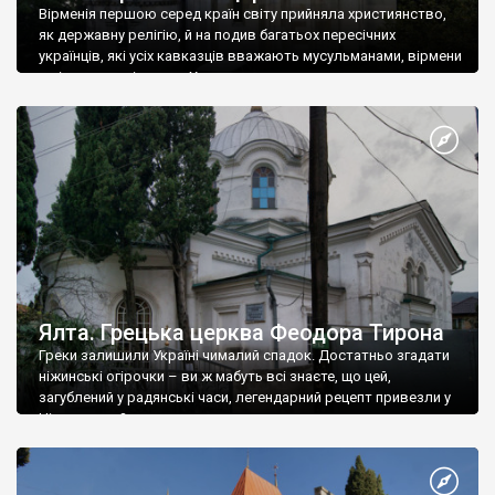
Вірменія першою серед країн світу прийняла християнство,
як державну релігію, й на подив багатьох пересічних
українців, які усіх кавказців вважають мусульманами, вірмени
є відданими вірянами Христа
Ялта. Грецька церква Феодора Тирона
Греки залишили Україні чималий спадок. Достатньо згадати
ніжинські огірочки – ви ж мабуть всі знаєте, що цей,
загублений у радянські часи, легендарний рецепт привезли у
Ніжин греки?