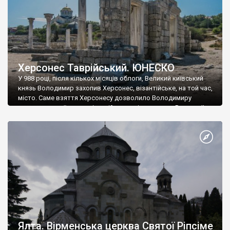
Херсонес Таврійський. ЮНЕСКО
У 988 році, після кількох місяців облоги, Великий київський
князь Володимир захопив Херсонес, візантійське, на той час,
місто. Саме взяття Херсонесу дозволило Володимиру
диктувати свої умови візантійському імператору Василю ІІ, та
одружитися з його дочкою Ганною. Цього ж року, в
Херсонесі Володимир-язичник, став Василем-християнином.
А потім було Хрещення Русі. На честь Херсонесу Таврійського
названо місто […]
Ялта. Вірменська церква Святої Ріпсіме