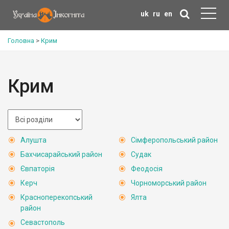
uk
ru
en
Головна
>
Крим
Крим
Алушта
Сімферопольський район
Бахчисарайський район
Судак
Євпаторія
Феодосія
Керч
Чорноморський район
Красноперекопський
Ялта
район
Севастополь