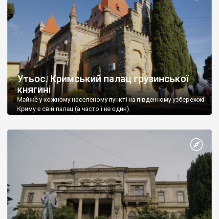
Утьос. Кримський палац грузинської
княгині
Майже у кожному населеному пункті на південному узбережжі
Криму є свій палац (а часто і не один).