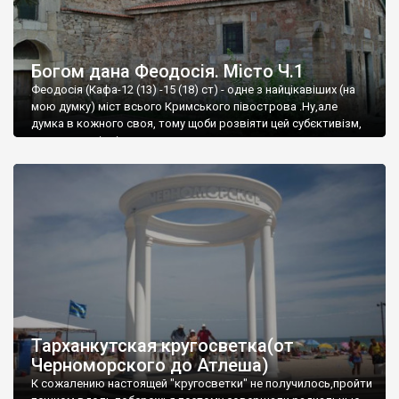
Богом дана Феодосія. Місто Ч.1
Феодосія (Кафа-12 (13) -15 (18) ст) - одне з найцікавіших (на
мою думку) міст всього Кримського півострова .Ну,але
думка в кожного своя, тому щоби розвіяти цей субєктивізм,
запрошую відвідати це
Тарханкутская кругосветка(от
Черноморского до Атлеша)
К сожалению настоящей "кругосветки" не получилось,пройти