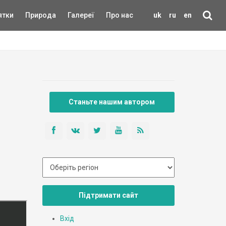
ятки
Природа
Галереї
Про нас
uk
ru
en
Станьте нашим автором
Підтримати сайт
Вхід