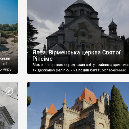
ефактів
називаються «повстяками» (postaki)…” “Вино. Крим
єкту
виробляє відмінне вино і його вдосталь: воно все ду
го».
легке біле і дуже […]
ти та
Ялта. Вірменська церква Святої
Ріпсіме
вський
 той
Вірменія першою серед країн світу прийняла христия
димиру
як державну релігію, й на подив багатьох пересічних
илю ІІ,
українців, які усіх кавказців вважають мусульманами,
 в
вірмени є відданими вірянами Христа