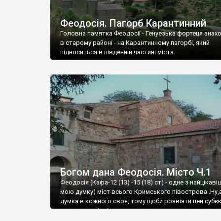
Феодосія. Пагорб Карантинний
Головна памятка Феодосії - Генуезька фортеця знах
в старому районі - на Карантинному пагорбі, який
підноситься в південній частині міста.
Богом дана Феодосія. Місто Ч.1
Феодосія (Кафа-12 (13) -15 (18) ст) - одне з найцікаві
мою думку) міст всього Кримського півострова .Ну,
думка в кожного своя, тому щоби розвіяти цей субєк
запрошую відвідати це