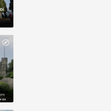
ої
ого
и ви