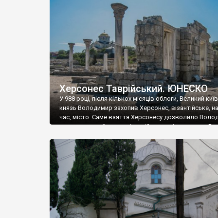
музею «Новгородський музей-заповідник» сотні арт
візантійської доби. Раритети викрадені з фондів об’
культурної спадщини ЮНЕСКО «Херсонеса Таврійсько
Офіційно – на виставку «Золото Візантії», але експер
влада в Україні вважають це лише […]
Херсонес Таврійський. ЮНЕСКО
У 988 році, після кількох місяців облоги, Великий киї
князь Володимир захопив Херсонес, візантійське, на
час, місто. Саме взяття Херсонесу дозволило Воло
диктувати свої умови візантійському імператору Вас
та одружитися з його дочкою Ганною. Цього ж року,
Херсонесі Володимир-язичник, став Василем-
християнином. А потім було Хрещення Русі. На честь
Херсонесу Таврійського названо місто […]