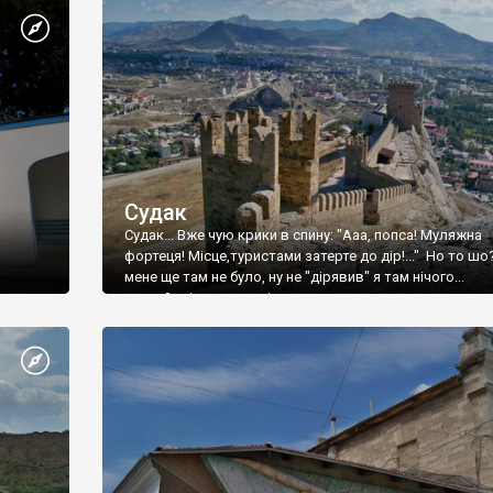
Судак
Судак... Вже чую крики в спину: "Ааа, попса! Муляжна
фортеця! Місце,туристами затерте до дір!..." Но то шо
мене ще там не було, ну не "дірявив" я там нічого...
принаймні до цього літа.