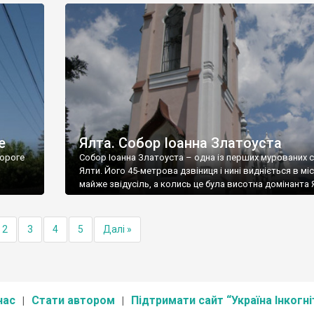
е
Ялта. Собор Іоанна Златоуста
ороге
Собор Іоанна Златоуста – одна із перших мурованих 
Ялти. Його 45-метрова дзвіниця і нині видніється в міс
майже звідусіль, а колись це була висотна домінанта 
2
3
4
5
Далі »
нас
Стати автором
Підтримати сайт “Україна Інкогні