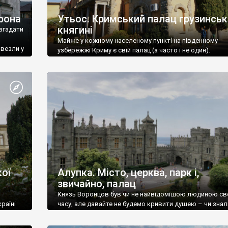
рона
Утьос. Кримський палац грузинськ
княгині
згадати
Майже у кожному населеному пункті на південному
ивезли у
узбережжі Криму є свій палац (а часто і не один).
ої
Алупка. Місто, церква, парк і,
звичайно, палац
Князь Воронцов був чи не найвідомішою людиною св
раїні
часу, але давайте не будемо кривити душею – чи знал
це прізвище до відвідин Алупки? Мабуть все таки ні.