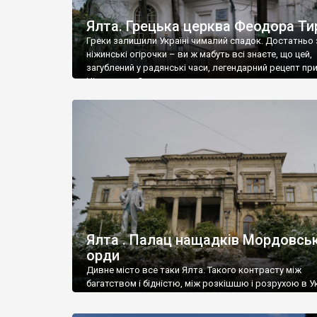
Ялта. Грецька церква Феодора Ти
Греки залишили Україні чималий спадок. Достатньо 
ніжинські огірочки – ви ж мабуть всі знаєте, що цей,
загублений у радянські часи, легендарний рецепт пр
Ніжин греки?
Ялта . Палац нащадків Мордовськ
орди
Дивне місто все таки Ялта. Такого контрасту між
багатством і бідністю, між розкішшю і розрухою в Ук
більше не знайдеш.