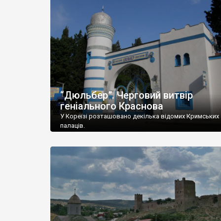
“Дюльбер”. Черговий витвір
геніального Краснова
У Кореїзі розташовано декілька відомих Кримських
палаців.