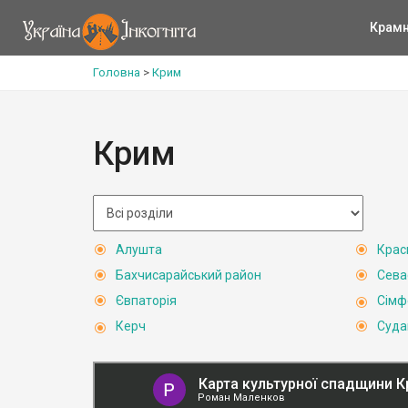
Крам
Головна
>
Крим
Крим
Алушта
Крас
Бахчисарайський район
Сева
Євпаторія
Сімф
Керч
Суда