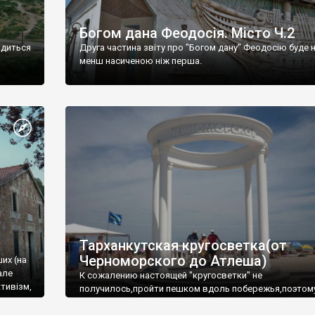
Богом дана Феодосія. Місто Ч.2
одиться
Друга частина звіту про "Богом дану" Феодосію буде 
менш насиченою ніж перша.
Тарханкутская кругосветка(от
Черноморского до Атлеша)
ших (на
але
К сожалению настоящей "кругосветки" не
тивізм,
получилось,пройти пешком вдоль побережья,поэтом
совершали радиальные вылазки из Оленевки.