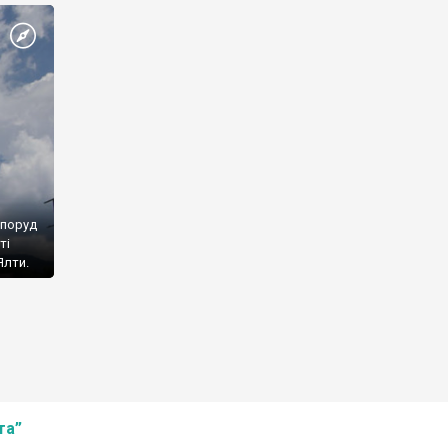
споруд
ті
Ялти.
та”