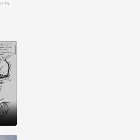
им та
ора і
є
го типу,
ей-
рний
ста:
 райони
від 2
I
і,
рукти,
 котрі