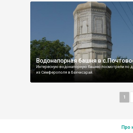
Водонапорная башня в с.Почтово
Интересную водонапорную башню посмотрели по д
из Симферополя в Бахчисарай.
1
Про 