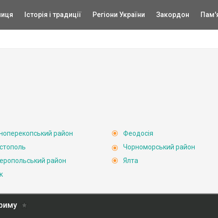
ниця
Історія і традиції
Регіони України
Закордон
Пам'
ноперекопський район
Феодосія
стополь
Чорноморський район
еропольський район
Ялта
к