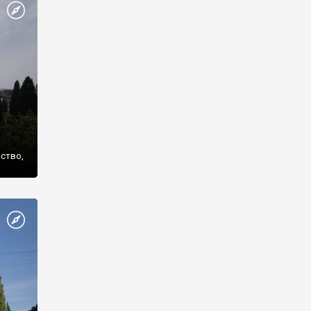
же
нство,