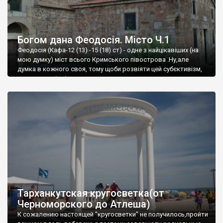
Богом дана Феодосія. Місто Ч.1
Феодосія (Кафа-12 (13) -15 (18) ст) - одне з найцікавіших (на
мою думку) міст всього Кримського півострова .Ну,але
думка в кожного своя, тому щоби розвіяти цей субєктивізм,
запрошую відвідати це
Тарханкутская кругосветка(от
Черноморского до Атлеша)
К сожалению настоящей "кругосветки" не получилось,пройти