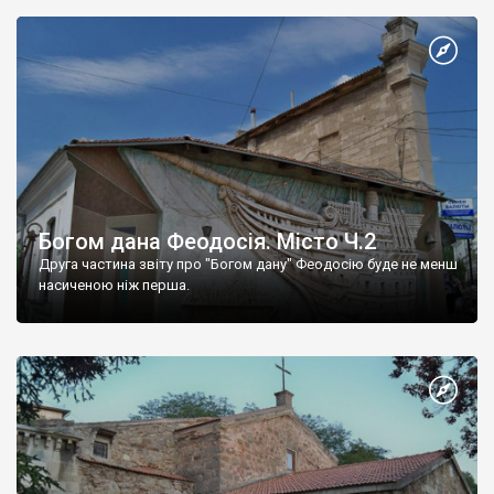
Богом дана Феодосія. Місто Ч.2
Друга частина звіту про "Богом дану" Феодосію буде не менш
насиченою ніж перша.