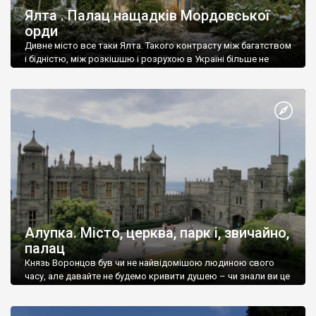
Ялта . Палац нащадків Мордовської
орди
Дивне місто все таки Ялта. Такого контрасту між багатством
і бідністю, між розкішшю і розрухою в Україні більше не
знайдеш.
Алупка. Місто, церква, парк і, звичайно,
палац
Князь Воронцов був чи не найвідомішою людиною свого
часу, але давайте не будемо кривити душею – чи знали ви це
прізвище до відвідин Алупки? Мабуть все таки ні.