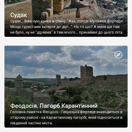
Судак
Судак... Вже чую крики в спину: "Ааа, попса! Муляжна фортеця!
Місце,туристами затерте до дір!..." Но то шо? А мене ще там
не було, ну не "дірявив" я там нічого... принаймні до цього літа.
Феодосія. Пагорб Карантинний
Головна памятка Феодосії - Генуезька фортеця знаходиться в
старому районі - на Карантинному пагорбі, який підноситься в
південній частині міста.