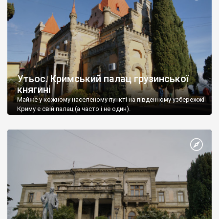
Утьос. Кримський палац грузинської
княгині
Майже у кожному населеному пункті на південному узбережжі
Криму є свій палац (а часто і не один).