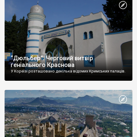
“Дюльбер”. Черговий витвір
геніального Краснова
У Кореїзі розташовано декілька відомих Кримських палаців.