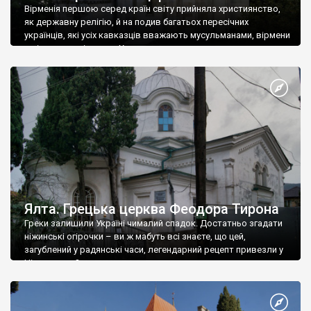
Вірменія першою серед країн світу прийняла християнство,
як державну релігію, й на подив багатьох пересічних
українців, які усіх кавказців вважають мусульманами, вірмени
є відданими вірянами Христа
Ялта. Грецька церква Феодора Тирона
Греки залишили Україні чималий спадок. Достатньо згадати
ніжинські огірочки – ви ж мабуть всі знаєте, що цей,
загублений у радянські часи, легендарний рецепт привезли у
Ніжин греки?