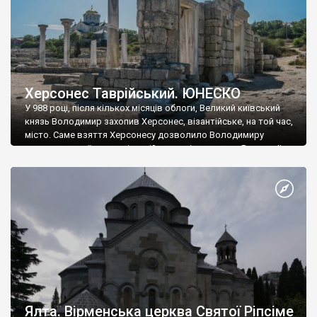
Херсонес Таврійський. ЮНЕСКО
У 988 році, після кількох місяців облоги, Великий київський
князь Володимир захопив Херсонес, візантійське, на той час,
місто. Саме взяття Херсонесу дозволило Володимиру
диктувати свої умови візантійському імператору Василю ІІ, та
одружитися з його дочкою Ганною. Цього ж року, в
Херсонесі Володимир-язичник, став Василем-християнином.
А потім було Хрещення Русі. На честь Херсонесу Таврійського
названо місто […]
Ялта. Вірменська церква Святої Ріпсіме