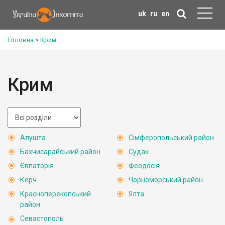
uk
ru
en
Головна
>
Крим
Крим
Алушта
Сімферопольський район
Бахчисарайський район
Судак
Євпаторія
Феодосія
Керч
Чорноморський район
Красноперекопський
Ялта
район
Севастополь