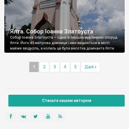
Ялта. Собор Іоанна Златоуста
Собор Іоанна Златоуста – одна із перших мурованих споруд
Ялти. Його 45-метрова дзвіниця і нині видніється в місті
майже звідусіль, а колись це була висотна домінанта Ялти.
1
2
3
4
5
Далі »
Станьте нашим автором