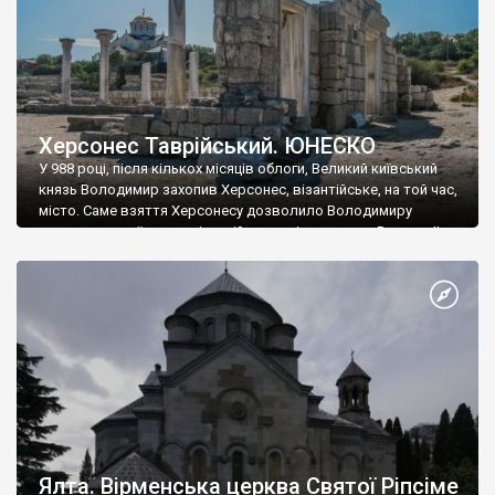
Херсонес Таврійський. ЮНЕСКО
У 988 році, після кількох місяців облоги, Великий київський
князь Володимир захопив Херсонес, візантійське, на той час,
місто. Саме взяття Херсонесу дозволило Володимиру
диктувати свої умови візантійському імператору Василю ІІ, та
одружитися з його дочкою Ганною. Цього ж року, в
Херсонесі Володимир-язичник, став Василем-християнином.
А потім було Хрещення Русі. На честь Херсонесу Таврійського
названо місто […]
Ялта. Вірменська церква Святої Ріпсіме