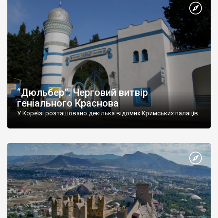
“Дюльбер”. Черговий витвір
геніального Краснова
У Кореїзі розташовано декілька відомих Кримських палаців.