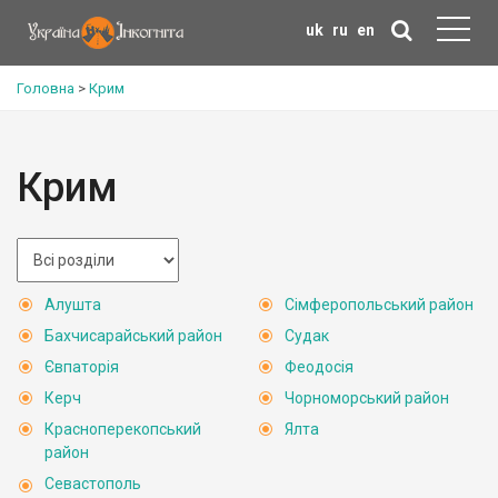
uk
ru
en
Головна
>
Крим
Крим
Алушта
Сімферопольський район
Бахчисарайський район
Судак
Євпаторія
Феодосія
Керч
Чорноморський район
Красноперекопський
Ялта
район
Севастополь