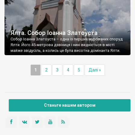
Ялта. Собор Іоанна Златоуста
Собор Іоанна Златоуста – одна із перших мурованих споруд
Ялти. Його 45-метрова дзвіниця і нині видніється в місті
майже звідусіль, а колись це була висотна домінанта Ялти.
1
2
3
4
5
Далі »
Станьте нашим автором