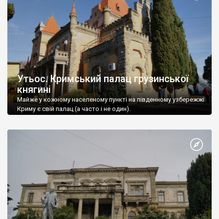
Утьос. Кримський палац грузинської
княгині
Майже у кожному населеному пункті на південному узбережжі
Криму є свій палац (а часто і не один).