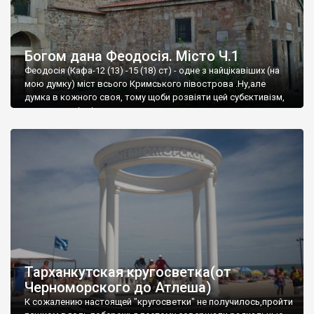
Богом дана Феодосія. Місто Ч.1
Феодосія (Кафа-12 (13) -15 (18) ст) - одне з найцікавіших (на
мою думку) міст всього Кримського півострова .Ну,але
думка в кожного своя, тому щоби розвіяти цей субєктивізм,
запрошую відвідати це
Тарханкутская кругосветка(от
Черноморского до Атлеша)
К сожалению настоящей "кругосветки" не получилось,пройти