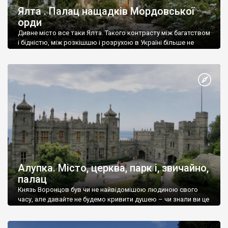
Ялта . Палац нащадків Мордовської
орди
Дивне місто все таки Ялта. Такого контрасту між багатством
і бідністю, між розкішшю і розрухою в Україні більше не
знайдеш.
Алупка. Місто, церква, парк і, звичайно,
палац
Князь Воронцов був чи не найвідомішою людиною свого
часу, але давайте не будемо кривити душею – чи знали ви це
прізвище до відвідин Алупки? Мабуть все таки ні.