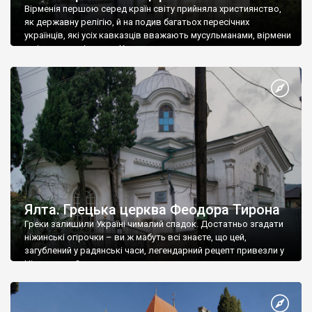
Вірменія першою серед країн світу прийняла християнство,
як державну релігію, й на подив багатьох пересічних
українців, які усіх кавказців вважають мусульманами, вірмени
є відданими вірянами Христа
Ялта. Грецька церква Феодора Тирона
Греки залишили Україні чималий спадок. Достатньо згадати
ніжинські огірочки – ви ж мабуть всі знаєте, що цей,
загублений у радянські часи, легендарний рецепт привезли у
Ніжин греки?