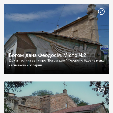
Богом дана Феодосія. Місто Ч.2
Друга частина звіту про "Богом дану" Феодосію буде не менш
насиченою ніж перша.