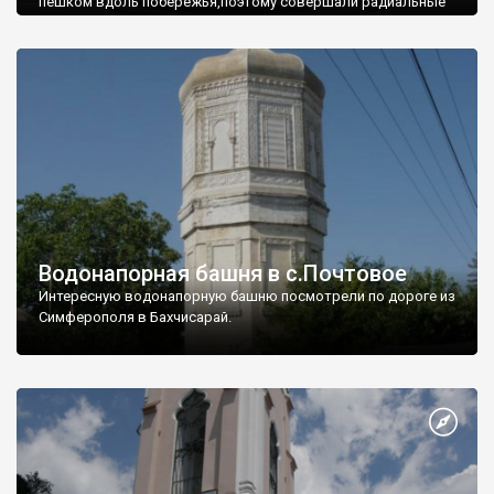
пешком вдоль побережья,поэтому совершали радиальные
вылазки из Оленевки.
Водонапорная башня в с.Почтовое
Интересную водонапорную башню посмотрели по дороге из
Симферополя в Бахчисарай.