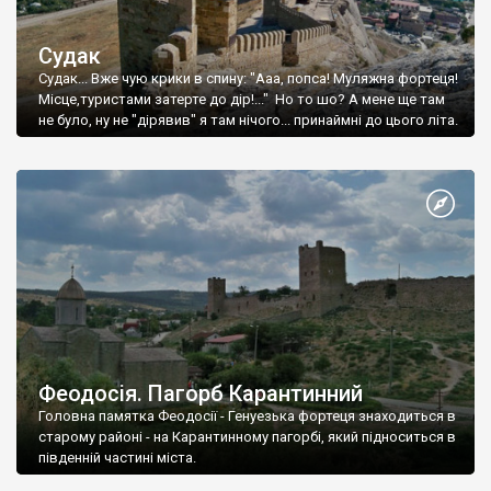
Судак
Судак... Вже чую крики в спину: "Ааа, попса! Муляжна фортеця!
Місце,туристами затерте до дір!..." Но то шо? А мене ще там
не було, ну не "дірявив" я там нічого... принаймні до цього літа.
Феодосія. Пагорб Карантинний
Головна памятка Феодосії - Генуезька фортеця знаходиться в
старому районі - на Карантинному пагорбі, який підноситься в
південній частині міста.