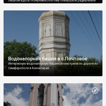
пешком вдоль побережья,поэтому совершали радиальные
вылазки из Оленевки.
Водонапорная башня в с.Почтовое
Интересную водонапорную башню посмотрели по дороге из
Симферополя в Бахчисарай.