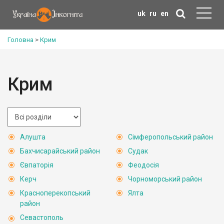
uk
ru
en
Головна
>
Крим
Крим
Алушта
Сімферопольський район
Бахчисарайський район
Судак
Євпаторія
Феодосія
Керч
Чорноморський район
Красноперекопський
Ялта
район
Севастополь