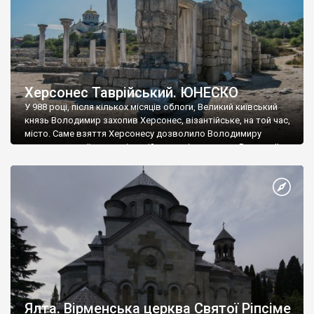
Херсонес Таврійський. ЮНЕСКО
У 988 році, після кількох місяців облоги, Великий київський
князь Володимир захопив Херсонес, візантійське, на той час,
місто. Саме взяття Херсонесу дозволило Володимиру
диктувати свої умови візантійському імператору Василю ІІ, та
одружитися з його дочкою Ганною. Цього ж року, в
Херсонесі Володимир-язичник, став Василем-християнином.
А потім було Хрещення Русі. На честь Херсонесу Таврійського
названо місто […]
Ялта. Вірменська церква Святої Ріпсіме