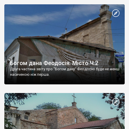
Богом дана Феодосія. Місто Ч.2
Друга частина звіту про "Богом дану" Феодосію буде не менш
насиченою ніж перша.