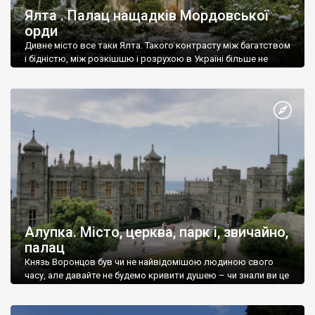
Ялта . Палац нащадків Мордовської
орди
Дивне місто все таки Ялта. Такого контрасту між багатством
і бідністю, між розкішшю і розрухою в Україні більше не
знайдеш.
Алупка. Місто, церква, парк і, звичайно,
палац
Князь Воронцов був чи не найвідомішою людиною свого
часу, але давайте не будемо кривити душею – чи знали ви це
прізвище до відвідин Алупки? Мабуть все таки ні.