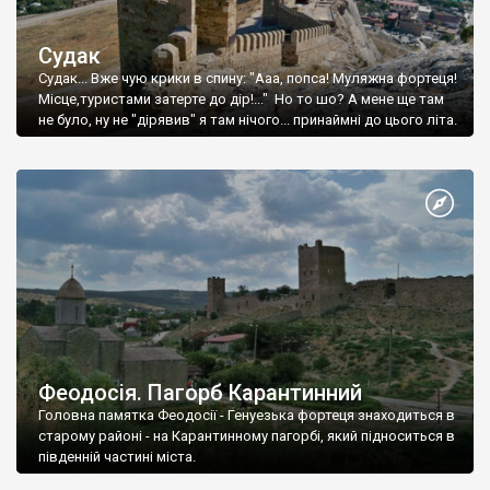
Судак
Судак... Вже чую крики в спину: "Ааа, попса! Муляжна фортеця!
Місце,туристами затерте до дір!..." Но то шо? А мене ще там
не було, ну не "дірявив" я там нічого... принаймні до цього літа.
Феодосія. Пагорб Карантинний
Головна памятка Феодосії - Генуезька фортеця знаходиться в
старому районі - на Карантинному пагорбі, який підноситься в
південній частині міста.