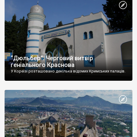
“Дюльбер”. Черговий витвір
геніального Краснова
У Кореїзі розташовано декілька відомих Кримських палаців.