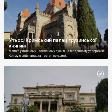
Утьос. Кримський палац грузинської
княгині
Майже у кожному населеному пункті на південному узбережжі
Криму є свій палац (а часто і не один).