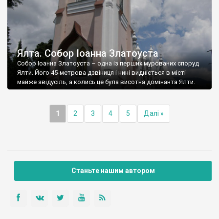
Ялта. Собор Іоанна Златоуста
Собор Іоанна Златоуста – одна із перших мурованих споруд
Ялти. Його 45-метрова дзвіниця і нині видніється в місті
майже звідусіль, а колись це була висотна домінанта Ялти.
1
2
3
4
5
Далі »
Станьте нашим автором