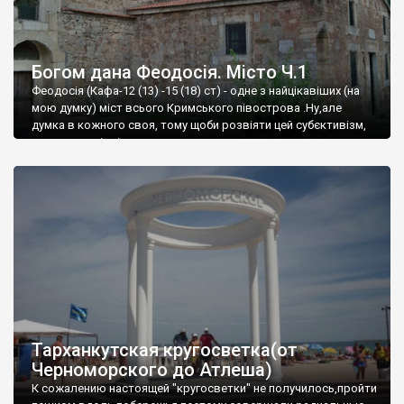
Богом дана Феодосія. Місто Ч.1
Феодосія (Кафа-12 (13) -15 (18) ст) - одне з найцікавіших (на
мою думку) міст всього Кримського півострова .Ну,але
думка в кожного своя, тому щоби розвіяти цей субєктивізм,
запрошую відвідати це
Тарханкутская кругосветка(от
Черноморского до Атлеша)
К сожалению настоящей "кругосветки" не получилось,пройти