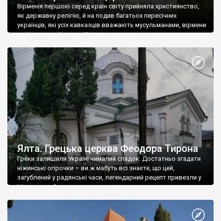
Вірменія першою серед країн світу прийняла християнство,
як державну релігію, й на подив багатьох пересічних
українців, які усіх кавказців вважають мусульманами, вірмени
є відданими вірянами Христа
Ялта. Грецька церква Феодора Тирона
Греки залишили Україні чималий спадок. Достатньо згадати
ніжинські огірочки – ви ж мабуть всі знаєте, що цей,
загублений у радянські часи, легендарний рецепт привезли у
Ніжин греки?