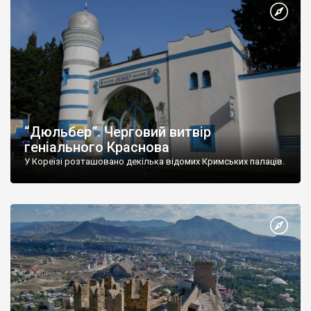
“Дюльбер”. Черговий витвір
геніального Краснова
У Кореїзі розташовано декілька відомих Кримських палаців.