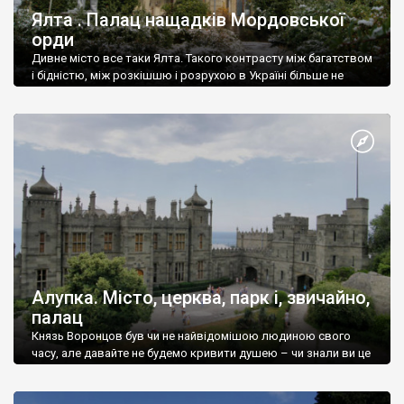
Ялта . Палац нащадків Мордовської
орди
Дивне місто все таки Ялта. Такого контрасту між багатством
і бідністю, між розкішшю і розрухою в Україні більше не
знайдеш.
Алупка. Місто, церква, парк і, звичайно,
палац
Князь Воронцов був чи не найвідомішою людиною свого
часу, але давайте не будемо кривити душею – чи знали ви це
прізвище до відвідин Алупки? Мабуть все таки ні.