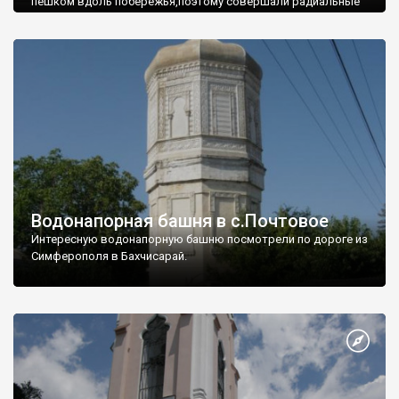
пешком вдоль побережья,поэтому совершали радиальные
вылазки из Оленевки.
Водонапорная башня в с.Почтовое
Интересную водонапорную башню посмотрели по дороге из
Симферополя в Бахчисарай.