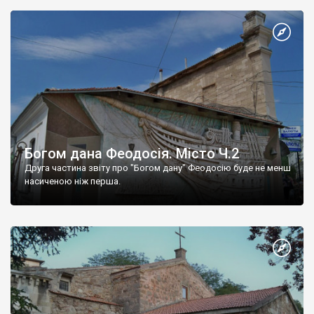
Богом дана Феодосія. Місто Ч.2
Друга частина звіту про "Богом дану" Феодосію буде не менш
насиченою ніж перша.