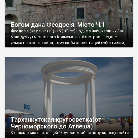
Богом дана Феодосія. Місто Ч.1
Феодосія (Кафа-12 (13) -15 (18) ст) - одне з найцікавіших (на
мою думку) міст всього Кримського півострова .Ну,але
думка в кожного своя, тому щоби розвіяти цей субєктивізм,
запрошую відвідати це
Тарханкутская кругосветка(от
Черноморского до Атлеша)
К сожалению настоящей "кругосветки" не получилось,пройти