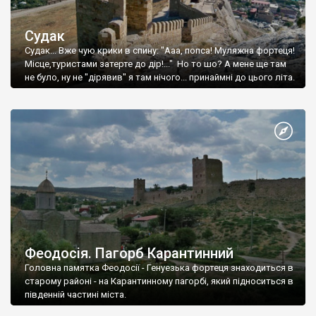
Судак
Судак... Вже чую крики в спину: "Ааа, попса! Муляжна фортеця!
Місце,туристами затерте до дір!..." Но то шо? А мене ще там
не було, ну не "дірявив" я там нічого... принаймні до цього літа.
Феодосія. Пагорб Карантинний
Головна памятка Феодосії - Генуезька фортеця знаходиться в
старому районі - на Карантинному пагорбі, який підноситься в
південній частині міста.