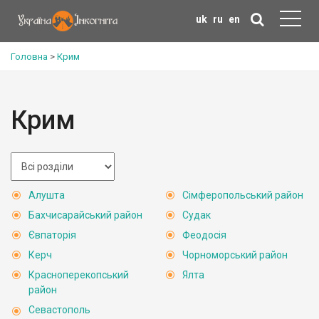
uk
ru
en
Головна
>
Крим
Крим
Алушта
Сімферопольський район
Бахчисарайський район
Судак
Євпаторія
Феодосія
Керч
Чорноморський район
Красноперекопський
Ялта
район
Севастополь