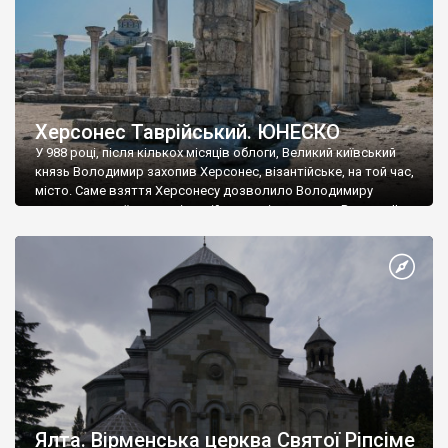
Херсонес Таврійський. ЮНЕСКО
У 988 році, після кількох місяців облоги, Великий київський
князь Володимир захопив Херсонес, візантійське, на той час,
місто. Саме взяття Херсонесу дозволило Володимиру
диктувати свої умови візантійському імператору Василю ІІ, та
одружитися з його дочкою Ганною. Цього ж року, в
Херсонесі Володимир-язичник, став Василем-християнином.
А потім було Хрещення Русі. На честь Херсонесу Таврійського
названо місто […]
Ялта. Вірменська церква Святої Ріпсіме