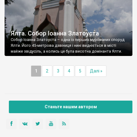
Ялта. Собор Іоанна Златоуста
Собор Іоанна Златоуста – одна із перших мурованих споруд
Ялти. Його 45-метрова дзвіниця і нині видніється в місті
майже звідусіль, а колись це була висотна домінанта Ялти.
1
2
3
4
5
Далі »
Станьте нашим автором