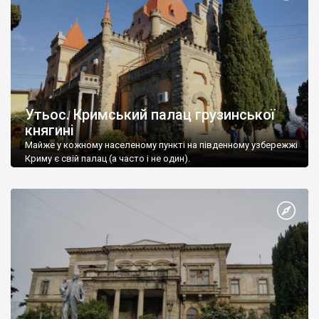
Утьос. Кримський палац грузинської
княгині
Майже у кожному населеному пункті на південному узбережжі
Криму є свій палац (а часто і не один).