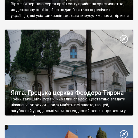
Вірменія першою серед країн світу прийняла християнство,
як державну релігію, й на подив багатьох пересічних
українців, які усіх кавказців вважають мусульманами, вірмени
є відданими вірянами Христа
Ялта. Грецька церква Феодора Тирона
Греки залишили Україні чималий спадок. Достатньо згадати
ніжинські огірочки – ви ж мабуть всі знаєте, що цей,
загублений у радянські часи, легендарний рецепт привезли у
Ніжин греки?