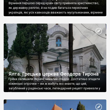
Вірменія першою серед країн світу прийняла християнство,
як державну релігію, й на подив багатьох пересічних
українців, які усіх кавказців вважають мусульманами, вірмени
є відданими вірянами Христа
Ялта. Грецька церква Феодора Тирона
Греки залишили Україні чималий спадок. Достатньо згадати
ніжинські огірочки – ви ж мабуть всі знаєте, що цей,
загублений у радянські часи, легендарний рецепт привезли у
Ніжин греки?