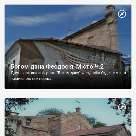
Богом дана Феодосія. Місто Ч.2
Друга частина звіту про "Богом дану" Феодосію буде не менш
насиченою ніж перша.