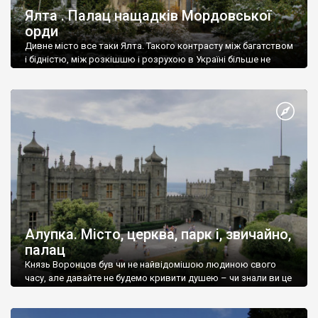
Ялта . Палац нащадків Мордовської
орди
Дивне місто все таки Ялта. Такого контрасту між багатством
і бідністю, між розкішшю і розрухою в Україні більше не
знайдеш.
Алупка. Місто, церква, парк і, звичайно,
палац
Князь Воронцов був чи не найвідомішою людиною свого
часу, але давайте не будемо кривити душею – чи знали ви це
прізвище до відвідин Алупки? Мабуть все таки ні.