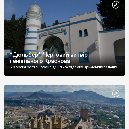
“Дюльбер”. Черговий витвір
геніального Краснова
У Кореїзі розташовано декілька відомих Кримських палаців.