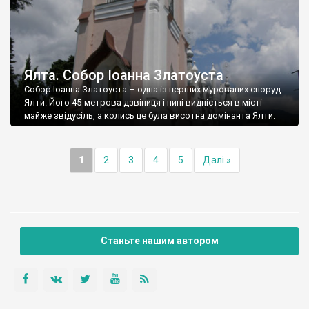
Ялта. Собор Іоанна Златоуста
Собор Іоанна Златоуста – одна із перших мурованих споруд
Ялти. Його 45-метрова дзвіниця і нині видніється в місті
майже звідусіль, а колись це була висотна домінанта Ялти.
1
2
3
4
5
Далі »
Станьте нашим автором