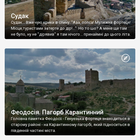
Судак
Судак... Вже чую крики в спину: "Ааа, попса! Муляжна фортеця!
Місце,туристами затерте до дір!..." Но то шо? А мене ще там
не було, ну не "дірявив" я там нічого... принаймні до цього літа.
Феодосія. Пагорб Карантинний
Головна памятка Феодосії - Генуезька фортеця знаходиться в
старому районі - на Карантинному пагорбі, який підноситься в
південній частині міста.