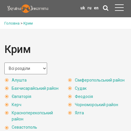
uk
ru
en
Головна
>
Крим
Крим
Алушта
Сімферопольський район
Бахчисарайський район
Судак
Євпаторія
Феодосія
Керч
Чорноморський район
Красноперекопський
Ялта
район
Севастополь