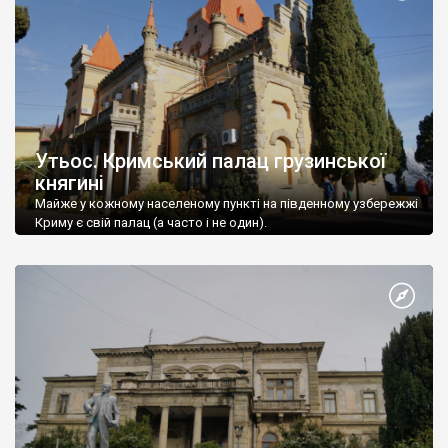
Утьос. Кримський палац грузинської
княгині
Майже у кожному населеному пункті на південному узбережжі
Криму є свій палац (а часто і не один).