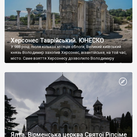
Херсонес Таврійський. ЮНЕСКО
У 988 році, після кількох місяців облоги, Великий київський
князь Володимир захопив Херсонес, візантійське, на той час,
місто. Саме взяття Херсонесу дозволило Володимиру
диктувати свої умови візантійському імператору Василю ІІ, та
одружитися з його дочкою Ганною. Цього ж року, в
Херсонесі Володимир-язичник, став Василем-християнином.
А потім було Хрещення Русі. На честь Херсонесу Таврійського
названо місто […]
Ялта. Вірменська церква Святої Ріпсіме