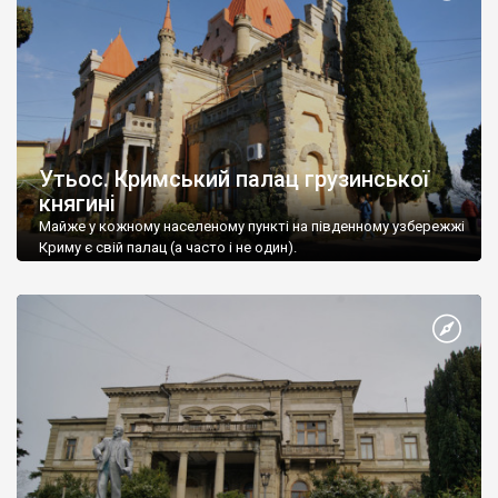
Утьос. Кримський палац грузинської
княгині
Майже у кожному населеному пункті на південному узбережжі
Криму є свій палац (а часто і не один).