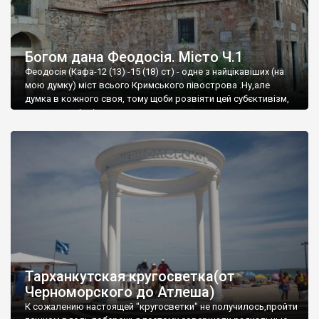
Богом дана Феодосія. Місто Ч.1
Феодосія (Кафа-12 (13) -15 (18) ст) - одне з найцікавіших (на
мою думку) міст всього Кримського півострова .Ну,але
думка в кожного своя, тому щоби розвіяти цей субєктивізм,
запрошую відвідати це
Тарханкутская кругосветка(от
Черноморского до Атлеша)
К сожалению настоящей "кругосветки" не получилось,пройти