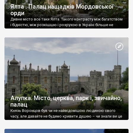
Ялта . Палац нащадків Мордовської
орди
Дивне місто все таки Ялта. Такого контрасту між багатством
і бідністю, між розкішшю і розрухою в Україні більше не
знайдеш.
Алупка. Місто, церква, парк і, звичайно,
палац
Князь Воронцов був чи не найвідомішою людиною свого
часу, але давайте не будемо кривити душею – чи знали ви це
прізвище до відвідин Алупки? Мабуть все таки ні.