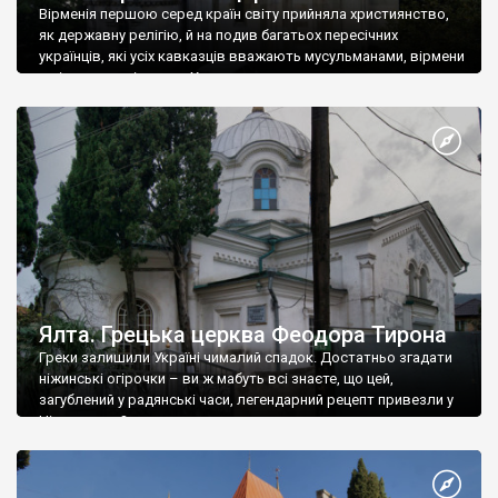
Вірменія першою серед країн світу прийняла християнство,
як державну релігію, й на подив багатьох пересічних
українців, які усіх кавказців вважають мусульманами, вірмени
є відданими вірянами Христа
Ялта. Грецька церква Феодора Тирона
Греки залишили Україні чималий спадок. Достатньо згадати
ніжинські огірочки – ви ж мабуть всі знаєте, що цей,
загублений у радянські часи, легендарний рецепт привезли у
Ніжин греки?