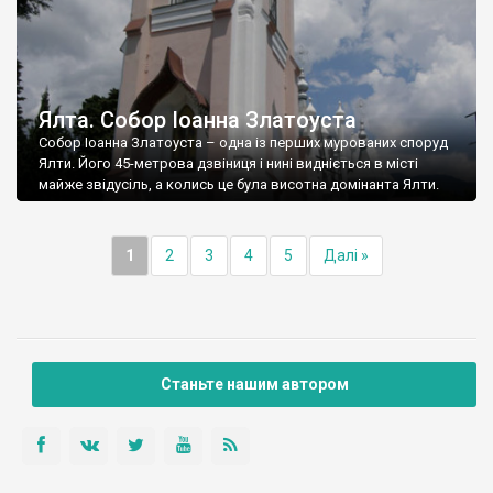
Ялта. Собор Іоанна Златоуста
Собор Іоанна Златоуста – одна із перших мурованих споруд
Ялти. Його 45-метрова дзвіниця і нині видніється в місті
майже звідусіль, а колись це була висотна домінанта Ялти.
1
2
3
4
5
Далі »
Станьте нашим автором