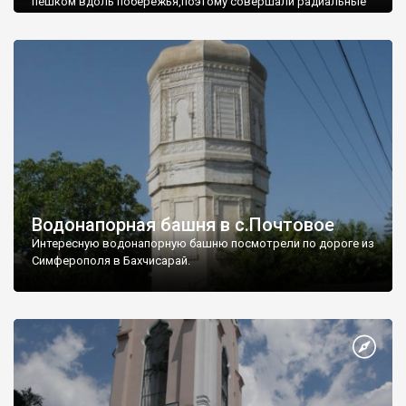
пешком вдоль побережья,поэтому совершали радиальные
вылазки из Оленевки.
Водонапорная башня в с.Почтовое
Интересную водонапорную башню посмотрели по дороге из
Симферополя в Бахчисарай.