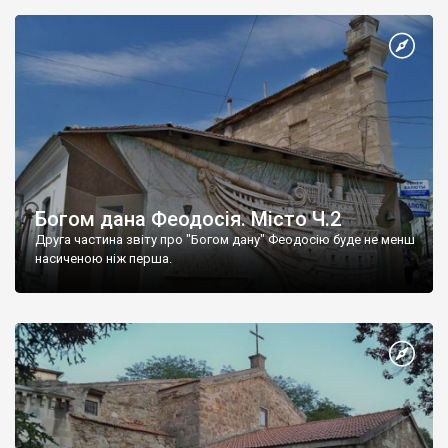
Богом дана Феодосія. Місто Ч.2
Друга частина звіту про "Богом дану" Феодосію буде не менш
насиченою ніж перша.