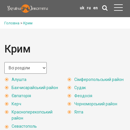
uk
ru
en
Головна
>
Крим
Крим
Алушта
Сімферопольський район
Бахчисарайський район
Судак
Євпаторія
Феодосія
Керч
Чорноморський район
Красноперекопський
Ялта
район
Севастополь