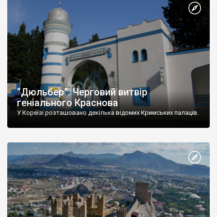
“Дюльбер”. Черговий витвір
геніального Краснова
У Кореїзі розташовано декілька відомих Кримських палаців.