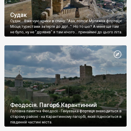
Судак
Судак... Вже чую крики в спину: "Ааа, попса! Муляжна фортеця!
Місце,туристами затерте до дір!..." Но то шо? А мене ще там
не було, ну не "дірявив" я там нічого... принаймні до цього літа.
Феодосія. Пагорб Карантинний
Головна памятка Феодосії - Генуезька фортеця знаходиться в
старому районі - на Карантинному пагорбі, який підноситься в
південній частині міста.