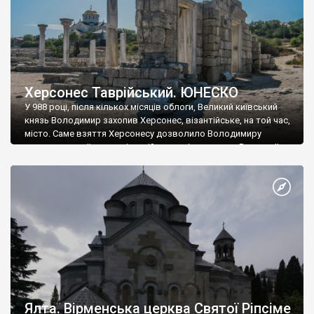
Херсонес Таврійський. ЮНЕСКО
У 988 році, після кількох місяців облоги, Великий київський
князь Володимир захопив Херсонес, візантійське, на той час,
місто. Саме взяття Херсонесу дозволило Володимиру
диктувати свої умови візантійському імператору Василю ІІ, та
одружитися з його дочкою Ганною. Цього ж року, в
Херсонесі Володимир-язичник, став Василем-християнином.
А потім було Хрещення Русі. На честь Херсонесу Таврійського
названо місто […]
Ялта. Вірменська церква Святої Ріпсіме