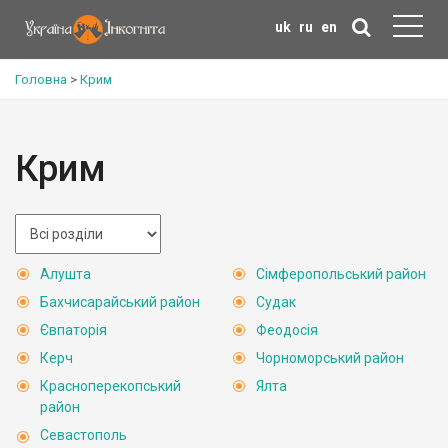
uk
ru
en
Головна
>
Крим
Крим
Алушта
Сімферопольський район
Бахчисарайський район
Судак
Євпаторія
Феодосія
Керч
Чорноморський район
Красноперекопський
Ялта
район
Севастополь