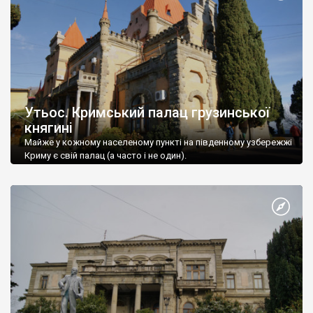
Утьос. Кримський палац грузинської
княгині
Майже у кожному населеному пункті на південному узбережжі
Криму є свій палац (а часто і не один).