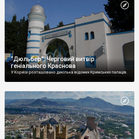
“Дюльбер”. Черговий витвір
геніального Краснова
У Кореїзі розташовано декілька відомих Кримських палаців.