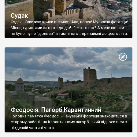
Судак
Судак... Вже чую крики в спину: "Ааа, попса! Муляжна фортеця!
Місце,туристами затерте до дір!..." Но то шо? А мене ще там
не було, ну не "дірявив" я там нічого... принаймні до цього літа.
Феодосія. Пагорб Карантинний
Головна памятка Феодосії - Генуезька фортеця знаходиться в
старому районі - на Карантинному пагорбі, який підноситься в
південній частині міста.