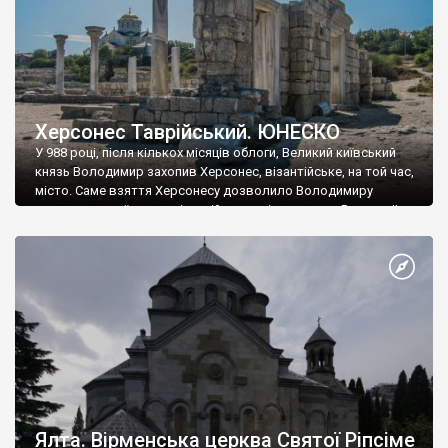
Херсонес Таврійський. ЮНЕСКО
У 988 році, після кількох місяців облоги, Великий київський
князь Володимир захопив Херсонес, візантійське, на той час,
місто. Саме взяття Херсонесу дозволило Володимиру
диктувати свої умови візантійському імператору Василю ІІ, та
одружитися з його дочкою Ганною. Цього ж року, в
Херсонесі Володимир-язичник, став Василем-християнином.
А потім було Хрещення Русі. На честь Херсонесу Таврійського
названо місто […]
Ялта. Вірменська церква Святої Ріпсіме