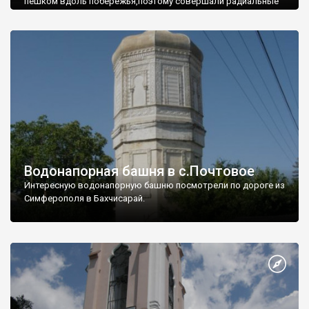
пешком вдоль побережья,поэтому совершали радиальные
вылазки из Оленевки.
Водонапорная башня в с.Почтовое
Интересную водонапорную башню посмотрели по дороге из
Симферополя в Бахчисарай.