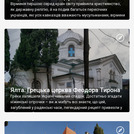
Вірменія першою серед країн світу прийняла християнство,
як державну релігію, й на подив багатьох пересічних
українців, які усіх кавказців вважають мусульманами, вірмени
є відданими вірянами Христа
Ялта. Грецька церква Феодора Тирона
Греки залишили Україні чималий спадок. Достатньо згадати
ніжинські огірочки – ви ж мабуть всі знаєте, що цей,
загублений у радянські часи, легендарний рецепт привезли у
Ніжин греки?