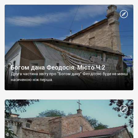
Богом дана Феодосія. Місто Ч.2
Друга частина звіту про "Богом дану" Феодосію буде не менш
насиченою ніж перша.