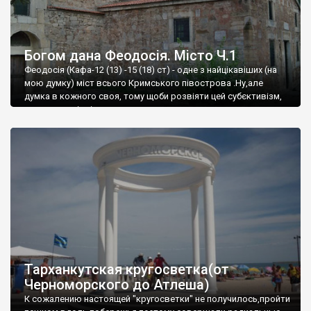
Богом дана Феодосія. Місто Ч.1
Феодосія (Кафа-12 (13) -15 (18) ст) - одне з найцікавіших (на
мою думку) міст всього Кримського півострова .Ну,але
думка в кожного своя, тому щоби розвіяти цей субєктивізм,
запрошую відвідати це
Тарханкутская кругосветка(от
Черноморского до Атлеша)
К сожалению настоящей "кругосветки" не получилось,пройти