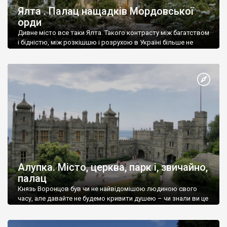
Ялта . Палац нащадків Мордовської
орди
Дивне місто все таки Ялта. Такого контрасту між багатством
і бідністю, між розкішшю і розрухою в Україні більше не
знайдеш.
Алупка. Місто, церква, парк і, звичайно,
палац
Князь Воронцов був чи не найвідомішою людиною свого
часу, але давайте не будемо кривити душею – чи знали ви це
прізвище до відвідин Алупки? Мабуть все таки ні.