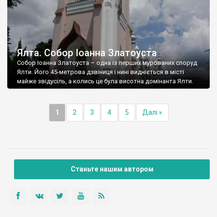
Ялта. Собор Іоанна Златоуста
Собор Іоанна Златоуста – одна із перших мурованих споруд
Ялти. Його 45-метрова дзвіниця і нині видніється в місті
майже звідусіль, а колись це була висотна домінанта Ялти.
1
2
3
4
5
Далі »
Станьте нашим автором