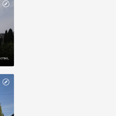
же
нство,