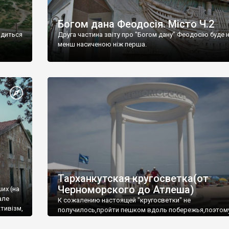
Богом дана Феодосія. Місто Ч.2
одиться
Друга частина звіту про "Богом дану" Феодосію буде 
менш насиченою ніж перша.
Тарханкутская кругосветка(от
Черноморского до Атлеша)
ших (на
але
К сожалению настоящей "кругосветки" не
тивізм,
получилось,пройти пешком вдоль побережья,поэтом
совершали радиальные вылазки из Оленевки.