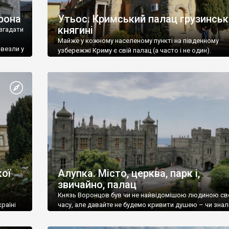
рона
Утьос. Кримський палац грузинськ
княгині
згадати
Майже у кожному населеному пункті на південному
ивезли у
узбережжі Криму є свій палац (а часто і не один).
ої
Алупка. Місто, церква, парк і,
звичайно, палац
Князь Воронцов був чи не найвідомішою людиною св
раїні
часу, але давайте не будемо кривити душею – чи знал
це прізвище до відвідин Алупки? Мабуть все таки ні.