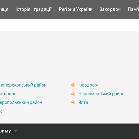
ниця
Історія і традиції
Регіони України
Закордон
Пам'
ноперекопський район
Феодосія
стополь
Чорноморський район
еропольський район
Ялта
к