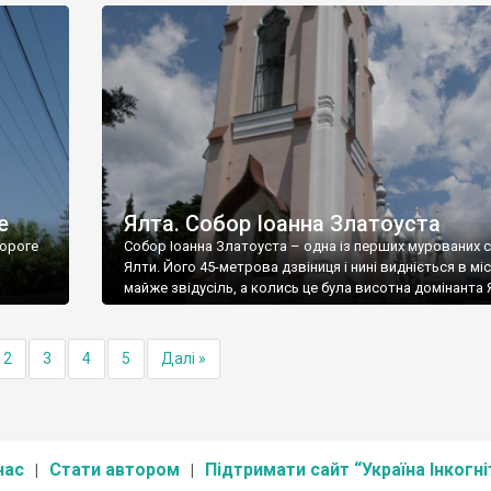
е
Ялта. Собор Іоанна Златоуста
ороге
Собор Іоанна Златоуста – одна із перших мурованих 
Ялти. Його 45-метрова дзвіниця і нині видніється в міс
майже звідусіль, а колись це була висотна домінанта 
2
3
4
5
Далі »
нас
Стати автором
Підтримати сайт “Україна Інкогні