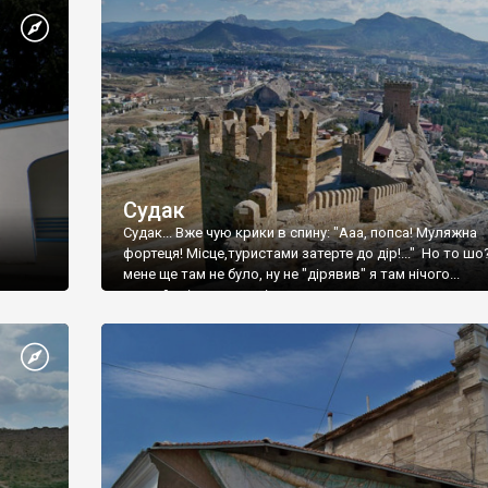
Судак
Судак... Вже чую крики в спину: "Ааа, попса! Муляжна
фортеця! Місце,туристами затерте до дір!..." Но то шо
мене ще там не було, ну не "дірявив" я там нічого...
принаймні до цього літа.