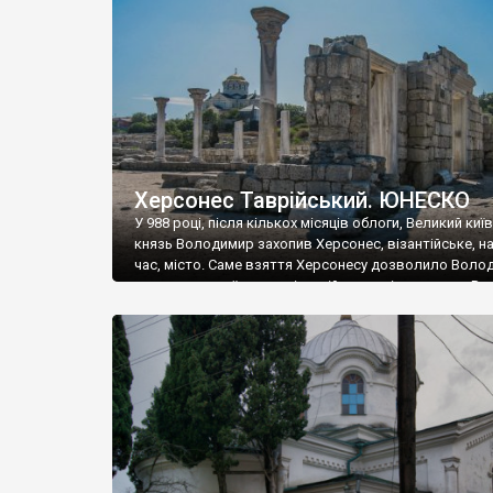
музею «Новгородський музей-заповідник» сотні арт
візантійської доби. Раритети викрадені з фондів об’
культурної спадщини ЮНЕСКО «Херсонеса Таврійсько
Офіційно – на виставку «Золото Візантії», але експер
влада в Україні вважають це лише […]
Херсонес Таврійський. ЮНЕСКО
У 988 році, після кількох місяців облоги, Великий киї
князь Володимир захопив Херсонес, візантійське, на
час, місто. Саме взяття Херсонесу дозволило Воло
диктувати свої умови візантійському імператору Вас
та одружитися з його дочкою Ганною. Цього ж року,
Херсонесі Володимир-язичник, став Василем-
християнином. А потім було Хрещення Русі. На честь
Херсонесу Таврійського названо місто […]