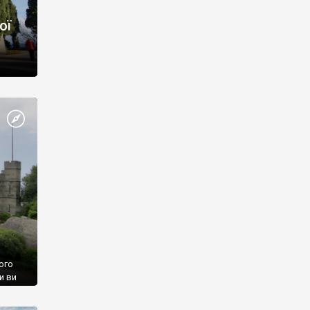
ої
ого
и ви