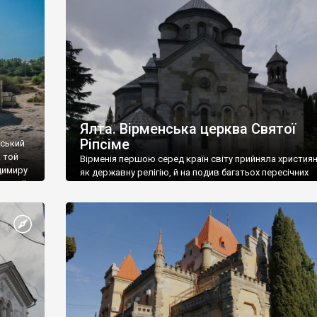
ефактів
називаються «повстяками» (postaki)…” “Вино. Крим
єкту
виробляє відмінне вино і його вдосталь: воно все ду
го».
легке біле і дуже […]
ти та
Ялта. Вірменська церква Святої
Ріпсіме
вський
 той
Вірменія першою серед країн світу прийняла христия
димиру
як державну релігію, й на подив багатьох пересічних
илю ІІ,
українців, які усіх кавказців вважають мусульманами,
 в
вірмени є відданими вірянами Христа