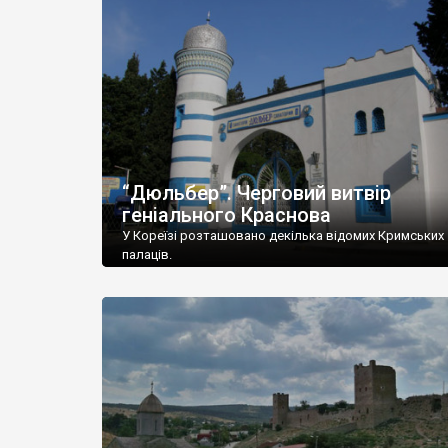
“Дюльбер”. Черговий витвір
геніального Краснова
У Кореїзі розташовано декілька відомих Кримських
палаців.