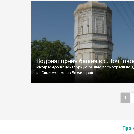
Водонапорная башня в с.Почтово
Интересную водонапорную башню посмотрели по д
из Симферополя в Бахчисарай.
1
Про 