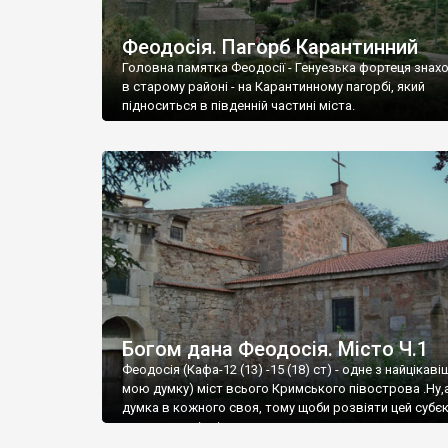
Феодосія. Пагорб Карантинний
Головна памятка Феодосії - Генуезька фортеця знах
в старому районі - на Карантинному пагорбі, який
підноситься в південній частині міста.
Богом дана Феодосія. Місто Ч.1
Феодосія (Кафа-12 (13) -15 (18) ст) - одне з найцікаві
мою думку) міст всього Кримського півострова .Ну,
думка в кожного своя, тому щоби розвіяти цей субєк
запрошую відвідати це