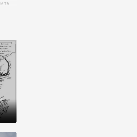
им та
ора і
є
го типу,
ей-
рний
ста:
 райони
від 2
I
і,
рукти,
 котрі