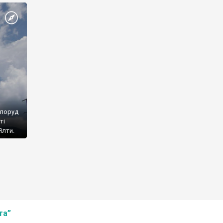
споруд
ті
Ялти.
та”