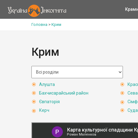
Крам
Головна
>
Крим
Крим
Алушта
Крас
Бахчисарайський район
Сева
Євпаторія
Сімф
Керч
Суда