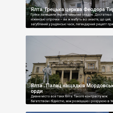
Ялта. Грецька церква Феодора Ти
Греки залишили Україні чималий спадок. Достатньо 
ніжинські огірочки – ви ж мабуть всі знаєте, що цей,
загублений у радянські часи, легендарний рецепт пр
Ніжин греки?
Ялта . Палац нащадків Мордовськ
орди
Дивне місто все таки Ялта. Такого контрасту між
багатством і бідністю, між розкішшю і розрухою в Ук
більше не знайдеш.