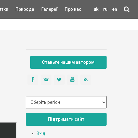
ятки
Природа
Галереї
Про нас
uk
ru
en
Станьте нашим автором
Підтримати сайт
Вхід