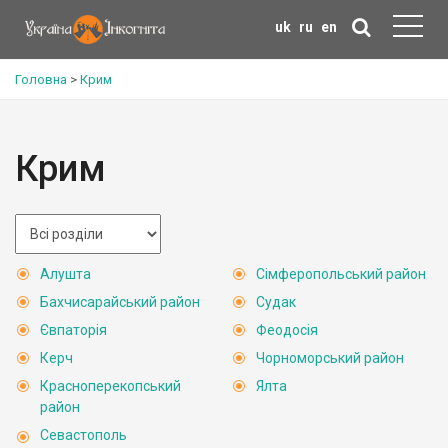
uk
ru
en
Головна
>
Крим
Крим
Алушта
Сімферопольський район
Бахчисарайський район
Судак
Євпаторія
Феодосія
Керч
Чорноморський район
Красноперекопський
Ялта
район
Севастополь