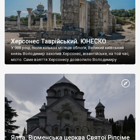
Херсонес Таврійський. ЮНЕСКО
У 988 році, після кількох місяців облоги, Великий київський
князь Володимир захопив Херсонес, візантійське, на той час,
місто. Саме взяття Херсонесу дозволило Володимиру
диктувати свої умови візантійському імператору Василю ІІ, та
одружитися з його дочкою Ганною. Цього ж року, в
Херсонесі Володимир-язичник, став Василем-християнином.
А потім було Хрещення Русі. На честь Херсонесу Таврійського
названо місто […]
Ялта. Вірменська церква Святої Ріпсіме