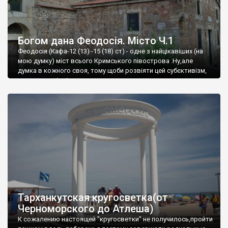
Богом дана Феодосія. Місто Ч.1
Феодосія (Кафа-12 (13) -15 (18) ст) - одне з найцікавіших (на
мою думку) міст всього Кримського півострова .Ну,але
думка в кожного своя, тому щоби розвіяти цей субєктивізм,
запрошую відвідати це
Тарханкутская кругосветка(от
Черноморского до Атлеша)
К сожалению настоящей "кругосветки" не получилось,пройти