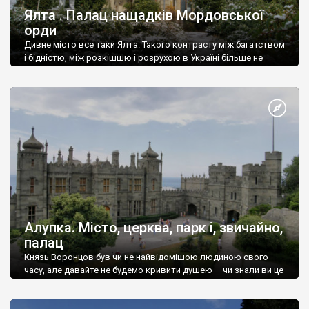
Ялта . Палац нащадків Мордовської
орди
Дивне місто все таки Ялта. Такого контрасту між багатством
і бідністю, між розкішшю і розрухою в Україні більше не
знайдеш.
Алупка. Місто, церква, парк і, звичайно,
палац
Князь Воронцов був чи не найвідомішою людиною свого
часу, але давайте не будемо кривити душею – чи знали ви це
прізвище до відвідин Алупки? Мабуть все таки ні.