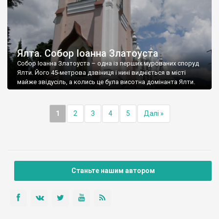
Ялта. Собор Іоанна Златоуста
Собор Іоанна Златоуста – одна із перших мурованих споруд
Ялти. Його 45-метрова дзвіниця і нині видніється в місті
майже звідусіль, а колись це була висотна домінанта Ялти.
1
2
3
4
5
Далі »
Станьте нашим автором