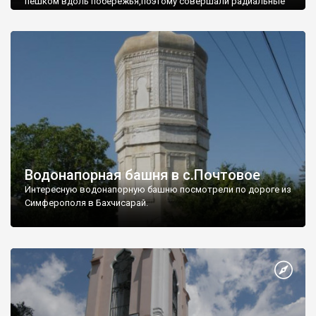
пешком вдоль побережья,поэтому совершали радиальные
вылазки из Оленевки.
Водонапорная башня в с.Почтовое
Интересную водонапорную башню посмотрели по дороге из
Симферополя в Бахчисарай.