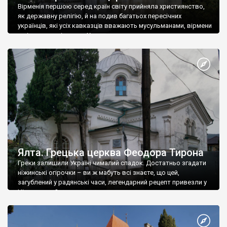
Вірменія першою серед країн світу прийняла християнство,
як державну релігію, й на подив багатьох пересічних
українців, які усіх кавказців вважають мусульманами, вірмени
є відданими вірянами Христа
Ялта. Грецька церква Феодора Тирона
Греки залишили Україні чималий спадок. Достатньо згадати
ніжинські огірочки – ви ж мабуть всі знаєте, що цей,
загублений у радянські часи, легендарний рецепт привезли у
Ніжин греки?