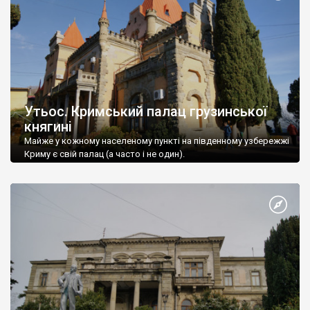
Утьос. Кримський палац грузинської
княгині
Майже у кожному населеному пункті на південному узбережжі
Криму є свій палац (а часто і не один).