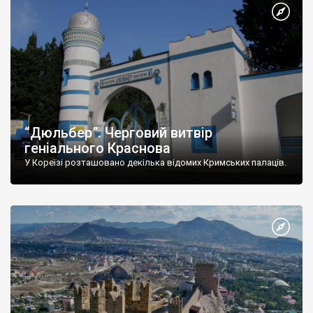
“Дюльбер”. Черговий витвір
геніального Краснова
У Кореїзі розташовано декілька відомих Кримських палаців.