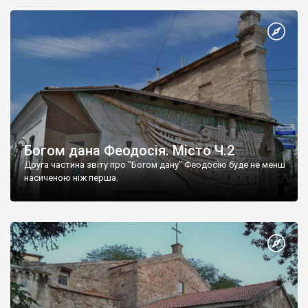
Богом дана Феодосія. Місто Ч.2
Друга частина звіту про "Богом дану" Феодосію буде не менш
насиченою ніж перша.