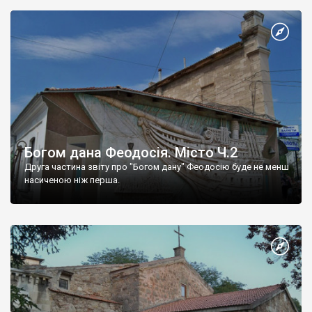
Богом дана Феодосія. Місто Ч.2
Друга частина звіту про "Богом дану" Феодосію буде не менш
насиченою ніж перша.