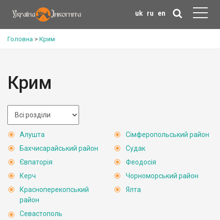
uk
ru
en
Головна
>
Крим
Крим
Алушта
Сімферопольський район
Бахчисарайський район
Судак
Євпаторія
Феодосія
Керч
Чорноморський район
Красноперекопський
Ялта
район
Севастополь