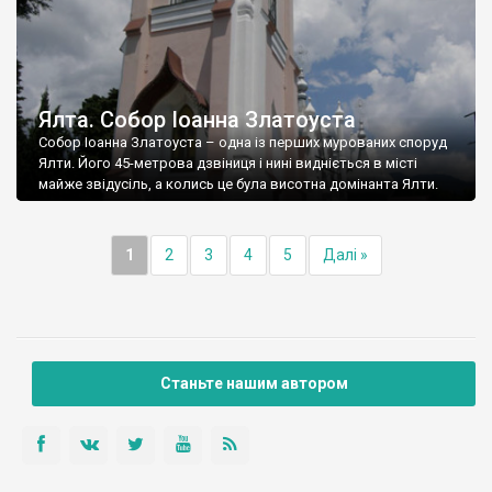
Ялта. Собор Іоанна Златоуста
Собор Іоанна Златоуста – одна із перших мурованих споруд
Ялти. Його 45-метрова дзвіниця і нині видніється в місті
майже звідусіль, а колись це була висотна домінанта Ялти.
1
2
3
4
5
Далі »
Станьте нашим автором