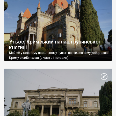
Утьос. Кримський палац грузинської
княгині
Майже у кожному населеному пункті на південному узбережжі
Криму є свій палац (а часто і не один).