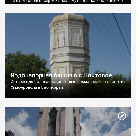
пешком вдоль побережья,поэтому совершали радиальные
вылазки из Оленевки.
Водонапорная башня в с.Почтовое
Интересную водонапорную башню посмотрели по дороге из
Симферополя в Бахчисарай.