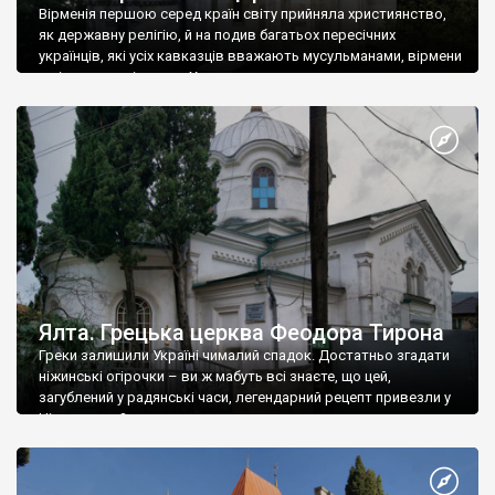
Вірменія першою серед країн світу прийняла християнство,
як державну релігію, й на подив багатьох пересічних
українців, які усіх кавказців вважають мусульманами, вірмени
є відданими вірянами Христа
Ялта. Грецька церква Феодора Тирона
Греки залишили Україні чималий спадок. Достатньо згадати
ніжинські огірочки – ви ж мабуть всі знаєте, що цей,
загублений у радянські часи, легендарний рецепт привезли у
Ніжин греки?