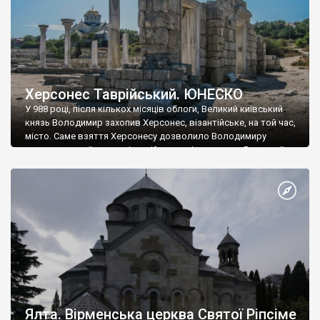
Херсонес Таврійський. ЮНЕСКО
У 988 році, після кількох місяців облоги, Великий київський
князь Володимир захопив Херсонес, візантійське, на той час,
місто. Саме взяття Херсонесу дозволило Володимиру
диктувати свої умови візантійському імператору Василю ІІ, та
одружитися з його дочкою Ганною. Цього ж року, в
Херсонесі Володимир-язичник, став Василем-християнином.
А потім було Хрещення Русі. На честь Херсонесу Таврійського
названо місто […]
Ялта. Вірменська церква Святої Ріпсіме