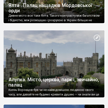
Ялта . Палац нащадків Мордовської
орди
Дивне місто все таки Ялта. Такого контрасту між багатством
і бідністю, між розкішшю і розрухою в Україні більше не
знайдеш.
Алупка. Місто, церква, парк і, звичайно,
палац
Князь Воронцов був чи не найвідомішою людиною свого
часу, але давайте не будемо кривити душею – чи знали ви це
прізвище до відвідин Алупки? Мабуть все таки ні.