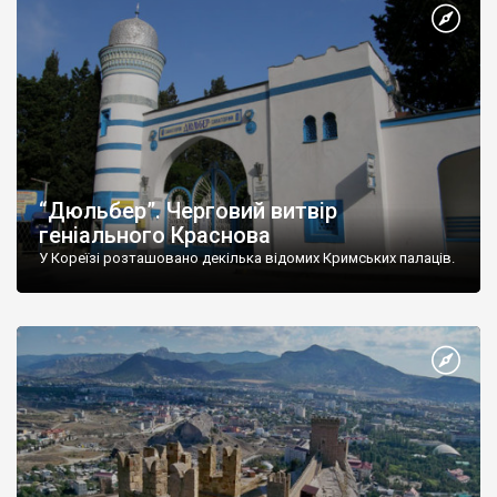
“Дюльбер”. Черговий витвір
геніального Краснова
У Кореїзі розташовано декілька відомих Кримських палаців.