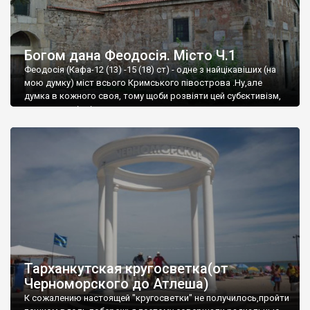
Богом дана Феодосія. Місто Ч.1
Феодосія (Кафа-12 (13) -15 (18) ст) - одне з найцікавіших (на
мою думку) міст всього Кримського півострова .Ну,але
думка в кожного своя, тому щоби розвіяти цей субєктивізм,
запрошую відвідати це
Тарханкутская кругосветка(от
Черноморского до Атлеша)
К сожалению настоящей "кругосветки" не получилось,пройти