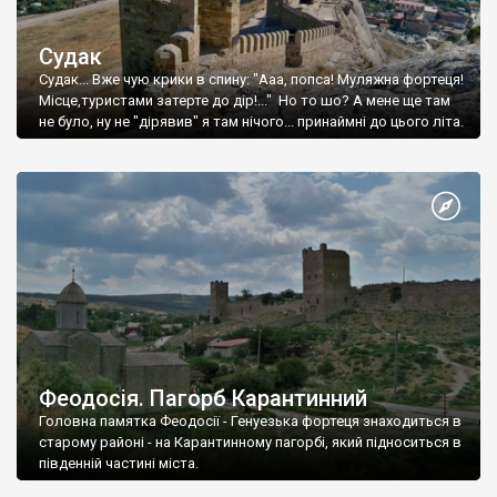
Судак
Судак... Вже чую крики в спину: "Ааа, попса! Муляжна фортеця!
Місце,туристами затерте до дір!..." Но то шо? А мене ще там
не було, ну не "дірявив" я там нічого... принаймні до цього літа.
Феодосія. Пагорб Карантинний
Головна памятка Феодосії - Генуезька фортеця знаходиться в
старому районі - на Карантинному пагорбі, який підноситься в
південній частині міста.