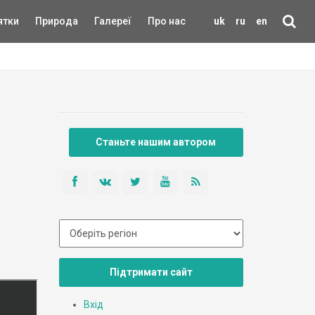
ятки
Природа
Галереї
Про нас
uk
ru
en
Станьте нашим автором
Підтримати сайт
Вхід