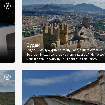
Судак
Судак... Вже чую крики в спину: "Ааа, попса! Муляжна
фортеця! Місце,туристами затерте до дір!..." Но то шо
мене ще там не було, ну не "дірявив" я там нічого...
принаймні до цього літа.