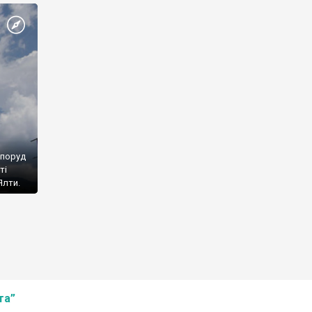
споруд
ті
Ялти.
та”