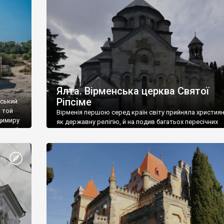
ефактів
називаються «повстяками» (postaki)…” “Вино. Крим
єкту
виробляє відмінне вино і його вдосталь: воно все ду
го».
легке біле і дуже […]
ти та
Ялта. Вірменська церква Святої
Ріпсіме
вський
 той
Вірменія першою серед країн світу прийняла христия
димиру
як державну релігію, й на подив багатьох пересічних
илю ІІ,
українців, які усіх кавказців вважають мусульманами,
 в
вірмени є відданими вірянами Христа