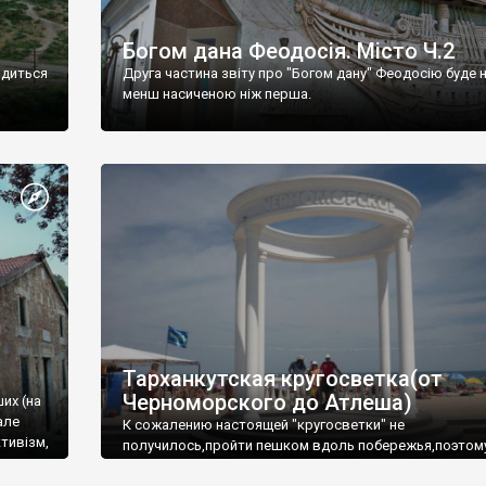
Богом дана Феодосія. Місто Ч.2
одиться
Друга частина звіту про "Богом дану" Феодосію буде 
менш насиченою ніж перша.
Тарханкутская кругосветка(от
Черноморского до Атлеша)
ших (на
але
К сожалению настоящей "кругосветки" не
тивізм,
получилось,пройти пешком вдоль побережья,поэтом
совершали радиальные вылазки из Оленевки.