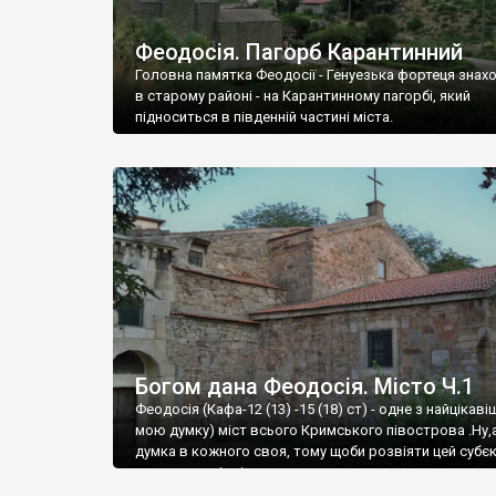
Феодосія. Пагорб Карантинний
Головна памятка Феодосії - Генуезька фортеця знах
в старому районі - на Карантинному пагорбі, який
підноситься в південній частині міста.
Богом дана Феодосія. Місто Ч.1
Феодосія (Кафа-12 (13) -15 (18) ст) - одне з найцікаві
мою думку) міст всього Кримського півострова .Ну,
думка в кожного своя, тому щоби розвіяти цей субєк
запрошую відвідати це