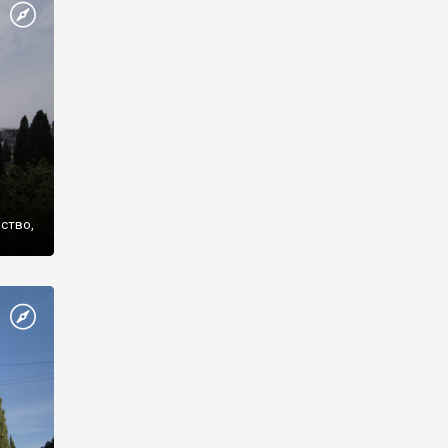
же
нство,