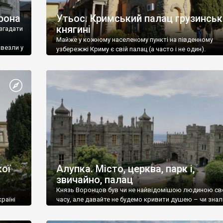
рона
Утьос. Кримський палац грузинськ
княгині
згадати
Майже у кожному населеному пункті на південному
ивезли у
узбережжі Криму є свій палац (а часто і не один).
ої
Алупка. Місто, церква, парк і,
звичайно, палац
Князь Воронцов був чи не найвідомішою людиною св
раїні
часу, але давайте не будемо кривити душею – чи знал
це прізвище до відвідин Алупки? Мабуть все таки ні.