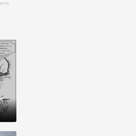
им та
ора і
є
го типу,
ей-
рний
ста:
 райони
від 2
I
і,
рукти,
 котрі