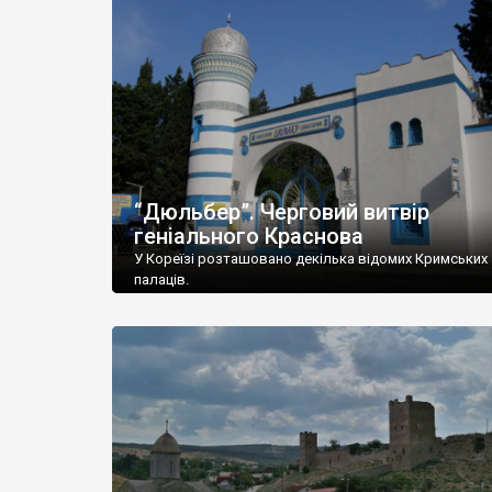
“Дюльбер”. Черговий витвір
геніального Краснова
У Кореїзі розташовано декілька відомих Кримських
палаців.