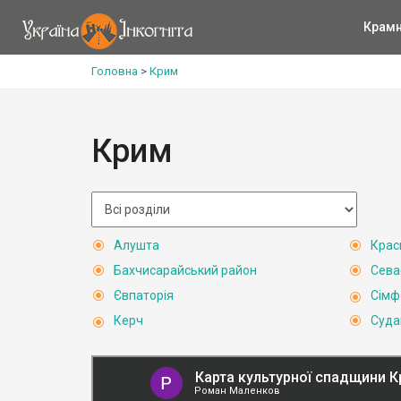
Крам
Головна
>
Крим
Крим
Алушта
Крас
Бахчисарайський район
Сева
Євпаторія
Сімф
Керч
Суда