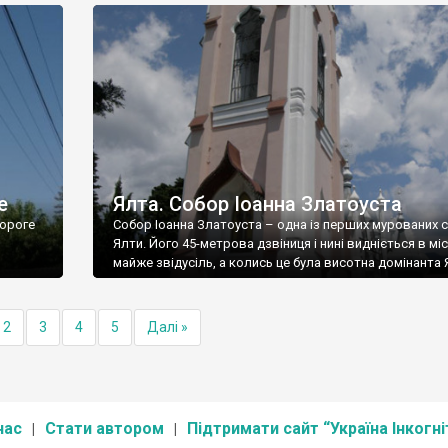
е
Ялта. Собор Іоанна Златоуста
ороге
Собор Іоанна Златоуста – одна із перших мурованих 
Ялти. Його 45-метрова дзвіниця і нині видніється в міс
майже звідусіль, а колись це була висотна домінанта 
2
3
4
5
Далі »
нас
Стати автором
Підтримати сайт “Україна Інкогні