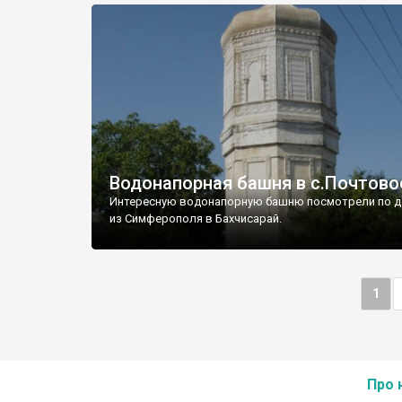
Водонапорная башня в с.Почтово
Интересную водонапорную башню посмотрели по д
из Симферополя в Бахчисарай.
1
Про 