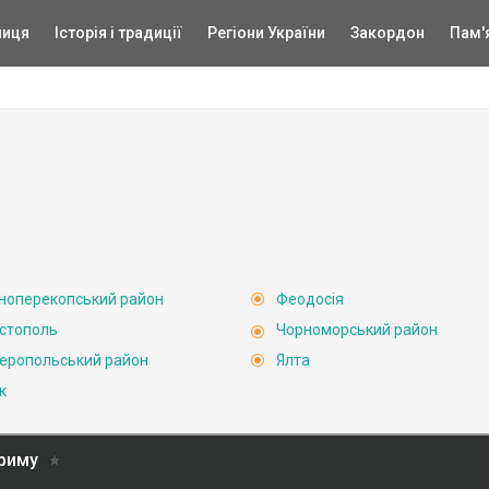
ниця
Історія і традиції
Регіони України
Закордон
Пам'
ноперекопський район
Феодосія
стополь
Чорноморський район
еропольський район
Ялта
к