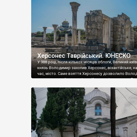
музею «Новгородський музей-заповідник» сотні арт
візантійської доби. Раритети викрадені з фондів об’
культурної спадщини ЮНЕСКО «Херсонеса Таврійсько
Офіційно – на виставку «Золото Візантії», але експер
влада в Україні вважають це лише […]
Херсонес Таврійський. ЮНЕСКО
У 988 році, після кількох місяців облоги, Великий киї
князь Володимир захопив Херсонес, візантійське, на
час, місто. Саме взяття Херсонесу дозволило Воло
диктувати свої умови візантійському імператору Вас
та одружитися з його дочкою Ганною. Цього ж року,
Херсонесі Володимир-язичник, став Василем-
християнином. А потім було Хрещення Русі. На честь
Херсонесу Таврійського названо місто […]