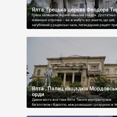
Ялта. Грецька церква Феодора Ти
Греки залишили Україні чималий спадок. Достатньо 
ніжинські огірочки – ви ж мабуть всі знаєте, що цей,
загублений у радянські часи, легендарний рецепт пр
Ніжин греки?
Ялта . Палац нащадків Мордовськ
орди
Дивне місто все таки Ялта. Такого контрасту між
багатством і бідністю, між розкішшю і розрухою в Ук
більше не знайдеш.