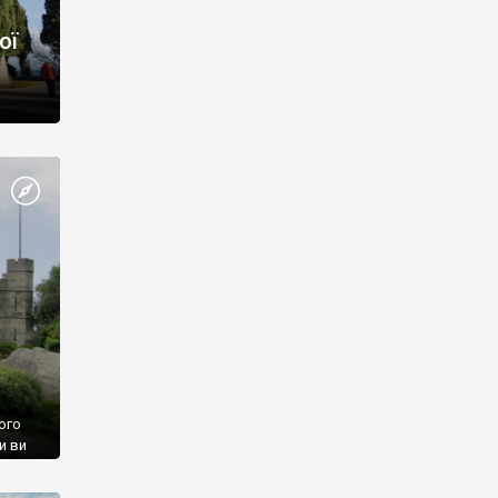
ої
ого
и ви