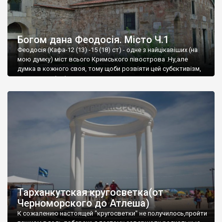
Богом дана Феодосія. Місто Ч.1
Феодосія (Кафа-12 (13) -15 (18) ст) - одне з найцікавіших (на
мою думку) міст всього Кримського півострова .Ну,але
думка в кожного своя, тому щоби розвіяти цей субєктивізм,
запрошую відвідати це
Тарханкутская кругосветка(от
Черноморского до Атлеша)
К сожалению настоящей "кругосветки" не получилось,пройти