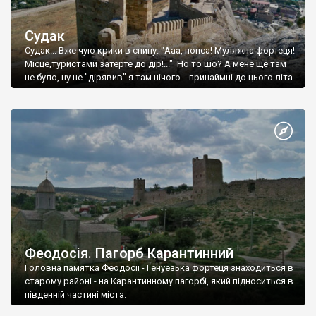
Судак
Судак... Вже чую крики в спину: "Ааа, попса! Муляжна фортеця!
Місце,туристами затерте до дір!..." Но то шо? А мене ще там
не було, ну не "дірявив" я там нічого... принаймні до цього літа.
Феодосія. Пагорб Карантинний
Головна памятка Феодосії - Генуезька фортеця знаходиться в
старому районі - на Карантинному пагорбі, який підноситься в
південній частині міста.