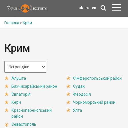
uk
ru
en
Головна
>
Крим
Крим
Алушта
Сімферопольський район
Бахчисарайський район
Судак
Євпаторія
Феодосія
Керч
Чорноморський район
Красноперекопський
Ялта
район
Севастополь