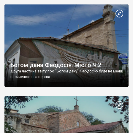
Богом дана Феодосія. Місто Ч.2
Друга частина звіту про "Богом дану" Феодосію буде не менш
насиченою ніж перша.