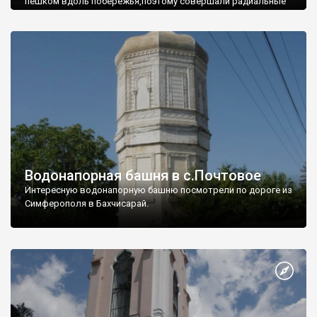
пешком вдоль побережья,поэтому совершали радиальные
вылазки из Оленевки.
Водонапорная башня в с.Почтовое
Интересную водонапорную башню посмотрели по дороге из
Симферополя в Бахчисарай.