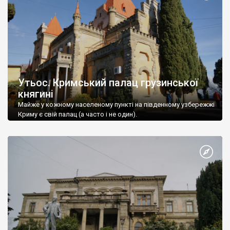
Утьос. Кримський палац грузинської
княгині
Майже у кожному населеному пункті на південному узбережжі
Криму є свій палац (а часто і не один).