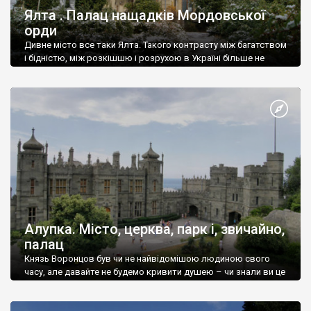
Ялта . Палац нащадків Мордовської
орди
Дивне місто все таки Ялта. Такого контрасту між багатством
і бідністю, між розкішшю і розрухою в Україні більше не
знайдеш.
Алупка. Місто, церква, парк і, звичайно,
палац
Князь Воронцов був чи не найвідомішою людиною свого
часу, але давайте не будемо кривити душею – чи знали ви це
прізвище до відвідин Алупки? Мабуть все таки ні.