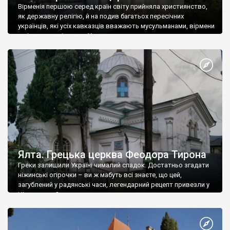
Вірменія першою серед країн світу прийняла християнство,
як державну релігію, й на подив багатьох пересічних
українців, які усіх кавказців вважають мусульманами, вірмени
є відданими вірянами Христа
Ялта. Грецька церква Феодора Тирона
Греки залишили Україні чималий спадок. Достатньо згадати
ніжинські огірочки – ви ж мабуть всі знаєте, що цей,
загублений у радянські часи, легендарний рецепт привезли у
Ніжин греки?