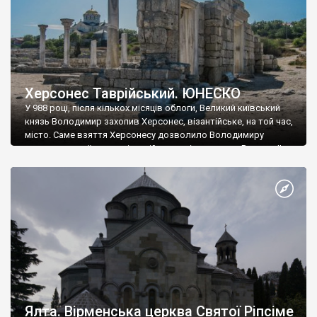
Херсонес Таврійський. ЮНЕСКО
У 988 році, після кількох місяців облоги, Великий київський
князь Володимир захопив Херсонес, візантійське, на той час,
місто. Саме взяття Херсонесу дозволило Володимиру
диктувати свої умови візантійському імператору Василю ІІ, та
одружитися з його дочкою Ганною. Цього ж року, в
Херсонесі Володимир-язичник, став Василем-християнином.
А потім було Хрещення Русі. На честь Херсонесу Таврійського
названо місто […]
Ялта. Вірменська церква Святої Ріпсіме