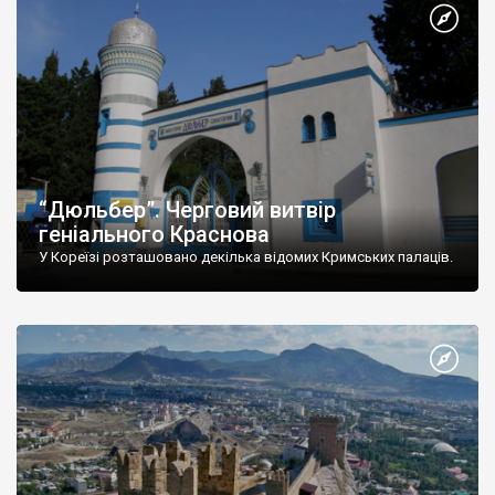
“Дюльбер”. Черговий витвір
геніального Краснова
У Кореїзі розташовано декілька відомих Кримських палаців.