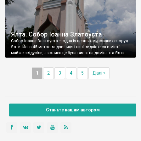
Ялта. Собор Іоанна Златоуста
Собор Іоанна Златоуста – одна із перших мурованих споруд
Ялти. Його 45-метрова дзвіниця і нині видніється в місті
майже звідусіль, а колись це була висотна домінанта Ялти.
1
2
3
4
5
Далі »
Станьте нашим автором