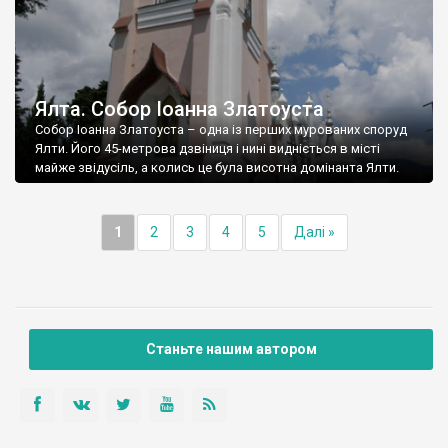
Ялта. Собор Іоанна Златоуста
Собор Іоанна Златоуста – одна із перших мурованих споруд
Ялти. Його 45-метрова дзвіниця і нині видніється в місті
майже звідусіль, а колись це була висотна домінанта Ялти.
1
2
3
4
5
Далі »
Станьте нашим автором