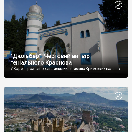
“Дюльбер”. Черговий витвір
геніального Краснова
У Кореїзі розташовано декілька відомих Кримських палаців.