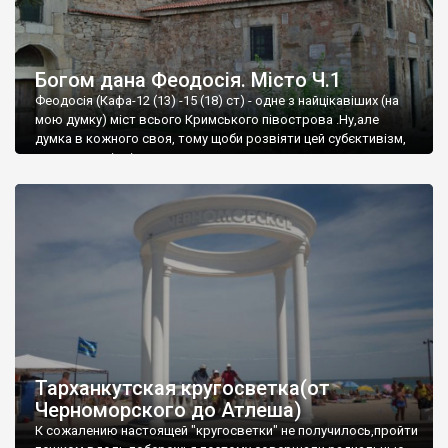
Богом дана Феодосія. Місто Ч.1
Феодосія (Кафа-12 (13) -15 (18) ст) - одне з найцікавіших (на
мою думку) міст всього Кримського півострова .Ну,але
думка в кожного своя, тому щоби розвіяти цей субєктивізм,
запрошую відвідати це
Тарханкутская кругосветка(от
Черноморского до Атлеша)
К сожалению настоящей "кругосветки" не получилось,пройти