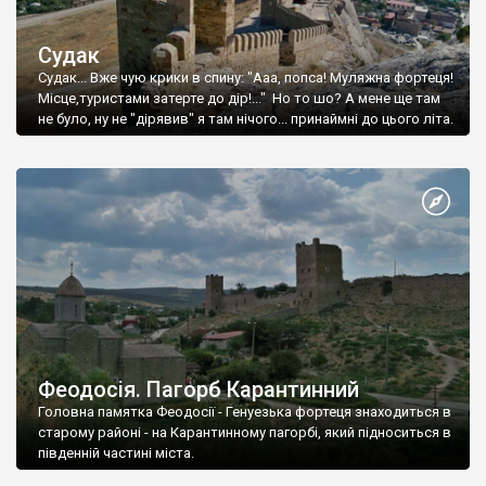
Судак
Судак... Вже чую крики в спину: "Ааа, попса! Муляжна фортеця!
Місце,туристами затерте до дір!..." Но то шо? А мене ще там
не було, ну не "дірявив" я там нічого... принаймні до цього літа.
Феодосія. Пагорб Карантинний
Головна памятка Феодосії - Генуезька фортеця знаходиться в
старому районі - на Карантинному пагорбі, який підноситься в
південній частині міста.