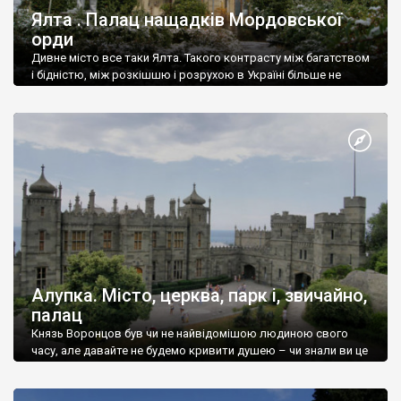
Ялта . Палац нащадків Мордовської
орди
Дивне місто все таки Ялта. Такого контрасту між багатством
і бідністю, між розкішшю і розрухою в Україні більше не
знайдеш.
Алупка. Місто, церква, парк і, звичайно,
палац
Князь Воронцов був чи не найвідомішою людиною свого
часу, але давайте не будемо кривити душею – чи знали ви це
прізвище до відвідин Алупки? Мабуть все таки ні.