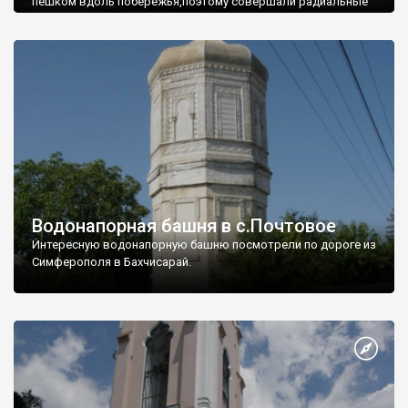
пешком вдоль побережья,поэтому совершали радиальные
вылазки из Оленевки.
Водонапорная башня в с.Почтовое
Интересную водонапорную башню посмотрели по дороге из
Симферополя в Бахчисарай.