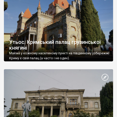
Утьос. Кримський палац грузинської
княгині
Майже у кожному населеному пункті на південному узбережжі
Криму є свій палац (а часто і не один).