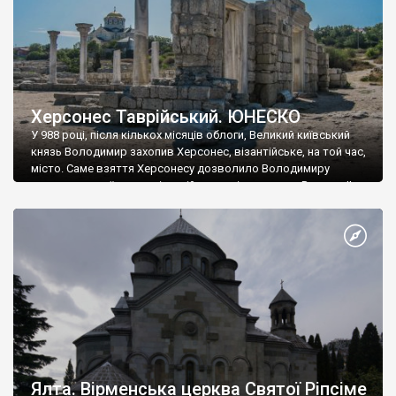
Херсонес Таврійський. ЮНЕСКО
У 988 році, після кількох місяців облоги, Великий київський
князь Володимир захопив Херсонес, візантійське, на той час,
місто. Саме взяття Херсонесу дозволило Володимиру
диктувати свої умови візантійському імператору Василю ІІ, та
одружитися з його дочкою Ганною. Цього ж року, в
Херсонесі Володимир-язичник, став Василем-християнином.
А потім було Хрещення Русі. На честь Херсонесу Таврійського
названо місто […]
Ялта. Вірменська церква Святої Ріпсіме