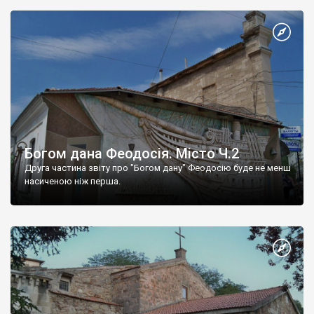
Богом дана Феодосія. Місто Ч.2
Друга частина звіту про "Богом дану" Феодосію буде не менш
насиченою ніж перша.