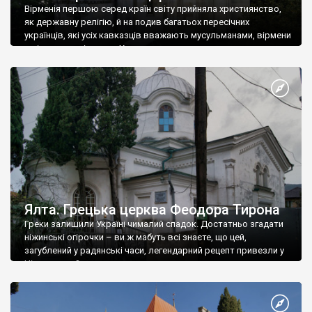
Вірменія першою серед країн світу прийняла християнство,
як державну релігію, й на подив багатьох пересічних
українців, які усіх кавказців вважають мусульманами, вірмени
є відданими вірянами Христа
Ялта. Грецька церква Феодора Тирона
Греки залишили Україні чималий спадок. Достатньо згадати
ніжинські огірочки – ви ж мабуть всі знаєте, що цей,
загублений у радянські часи, легендарний рецепт привезли у
Ніжин греки?