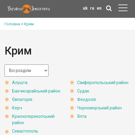
uk
ru
en
Головна
>
Крим
Крим
Алушта
Сімферопольський район
Бахчисарайський район
Судак
Євпаторія
Феодосія
Керч
Чорноморський район
Красноперекопський
Ялта
район
Севастополь