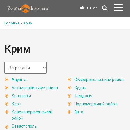
uk
ru
en
Головна
>
Крим
Крим
Алушта
Сімферопольський район
Бахчисарайський район
Судак
Євпаторія
Феодосія
Керч
Чорноморський район
Красноперекопський
Ялта
район
Севастополь