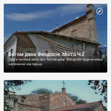
Богом дана Феодосія. Місто Ч.2
Друга частина звіту про "Богом дану" Феодосію буде не менш
насиченою ніж перша.