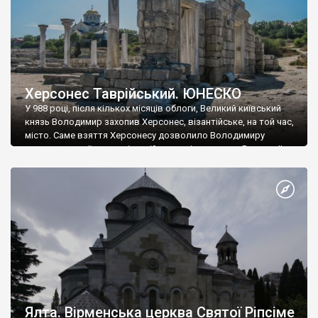
Херсонес Таврійський. ЮНЕСКО
У 988 році, після кількох місяців облоги, Великий київський
князь Володимир захопив Херсонес, візантійське, на той час,
місто. Саме взяття Херсонесу дозволило Володимиру
диктувати свої умови візантійському імператору Василю ІІ, та
одружитися з його дочкою Ганною. Цього ж року, в
Херсонесі Володимир-язичник, став Василем-християнином.
А потім було Хрещення Русі. На честь Херсонесу Таврійського
названо місто […]
Ялта. Вірменська церква Святої Ріпсіме