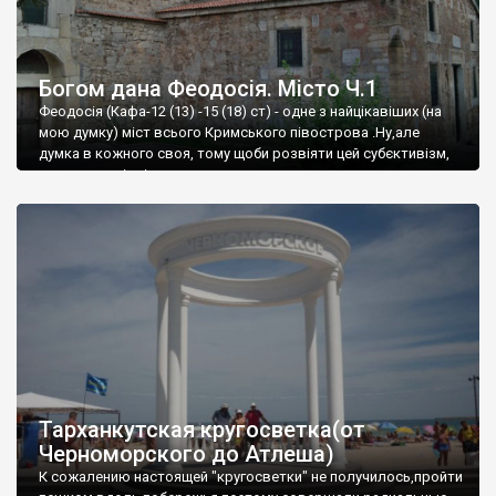
Богом дана Феодосія. Місто Ч.1
Феодосія (Кафа-12 (13) -15 (18) ст) - одне з найцікавіших (на
мою думку) міст всього Кримського півострова .Ну,але
думка в кожного своя, тому щоби розвіяти цей субєктивізм,
запрошую відвідати це
Тарханкутская кругосветка(от
Черноморского до Атлеша)
К сожалению настоящей "кругосветки" не получилось,пройти