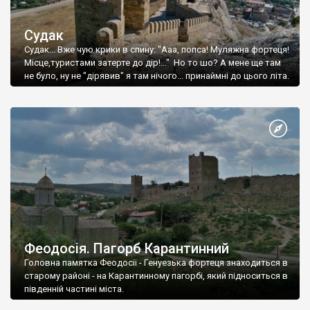
Судак
Судак... Вже чую крики в спину: "Ааа, попса! Муляжна фортеця!
Місце,туристами затерте до дір!..." Но то шо? А мене ще там
не було, ну не "дірявив" я там нічого... принаймні до цього літа.
Феодосія. Пагорб Карантинний
Головна памятка Феодосії - Генуезька фортеця знаходиться в
старому районі - на Карантинному пагорбі, який підноситься в
південній частині міста.