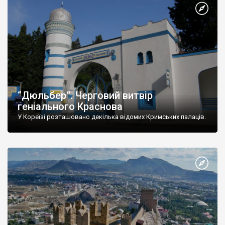
“Дюльбер”. Черговий витвір
геніального Краснова
У Кореїзі розташовано декілька відомих Кримських палаців.