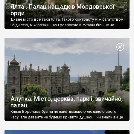
Ялта . Палац нащадків Мордовської
орди
Дивне місто все таки Ялта. Такого контрасту між багатством
і бідністю, між розкішшю і розрухою в Україні більше не
знайдеш.
Алупка. Місто, церква, парк і, звичайно,
палац
Князь Воронцов був чи не найвідомішою людиною свого
часу, але давайте не будемо кривити душею – чи знали ви це
прізвище до відвідин Алупки? Мабуть все таки ні.