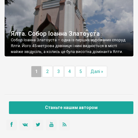
Ялта. Собор Іоанна Златоуста
Собор Іоанна Златоуста – одна із перших мурованих споруд
Ялти. Його 45-метрова дзвіниця і нині видніється в місті
майже звідусіль, а колись це була висотна домінанта Ялти.
1
2
3
4
5
Далі »
Станьте нашим автором