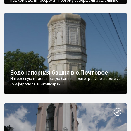
пешком вдоль побережья,поэтому совершали радиальные
вылазки из Оленевки.
Водонапорная башня в с.Почтовое
Интересную водонапорную башню посмотрели по дороге из
Симферополя в Бахчисарай.