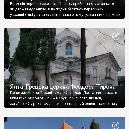
Вірменія першою серед країн світу прийняла християнство,
як державну релігію, й на подив багатьох пересічних
українців, які усіх кавказців вважають мусульманами, вірмени
є відданими вірянами Христа
Ялта. Грецька церква Феодора Тирона
Греки залишили Україні чималий спадок. Достатньо згадати
ніжинські огірочки – ви ж мабуть всі знаєте, що цей,
загублений у радянські часи, легендарний рецепт привезли у
Ніжин греки?