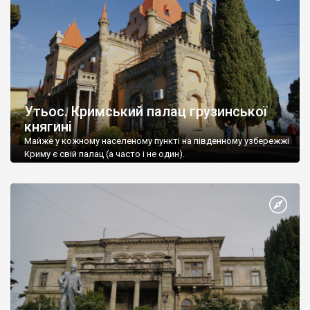
Утьос. Кримський палац грузинської
княгині
Майже у кожному населеному пункті на південному узбережжі
Криму є свій палац (а часто і не один).