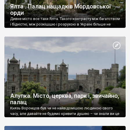
Ялта . Палац нащадків Мордовської
орди
Дивне місто все таки Ялта. Такого контрасту між багатством
і бідністю, між розкішшю і розрухою в Україні більше не
знайдеш.
Алупка. Місто, церква, парк і, звичайно,
палац
Князь Воронцов був чи не найвідомішою людиною свого
часу, але давайте не будемо кривити душею – чи знали ви це
прізвище до відвідин Алупки? Мабуть все таки ні.