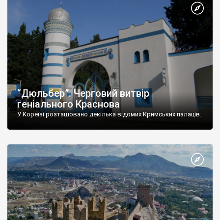
“Дюльбер”. Черговий витвір
геніального Краснова
У Кореїзі розташовано декілька відомих Кримських палаців.