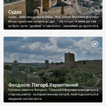
Судак
Судак... Вже чую крики в спину: "Ааа, попса! Муляжна фортеця!
Місце,туристами затерте до дір!..." Но то шо? А мене ще там
не було, ну не "дірявив" я там нічого... принаймні до цього літа.
Феодосія. Пагорб Карантинний
Головна памятка Феодосії - Генуезька фортеця знаходиться в
старому районі - на Карантинному пагорбі, який підноситься в
південній частині міста.