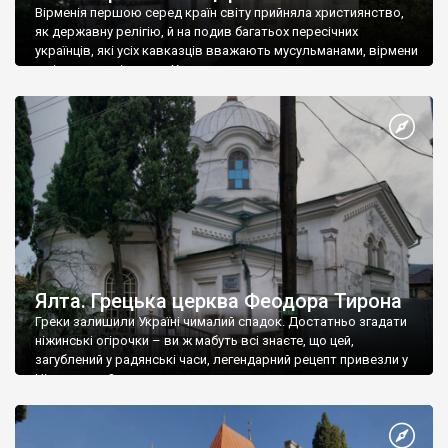
Вірменія першою серед країн світу прийняла християнство,
як державну релігію, й на подив багатьох пересічних
українців, які усіх кавказців вважають мусульманами, вірмени
є відданими вірянами Христа
Ялта. Грецька церква Феодора Тирона
Греки залишили Україні чималий спадок. Достатньо згадати
ніжинські огірочки – ви ж мабуть всі знаєте, що цей,
загублений у радянські часи, легендарний рецепт привезли у
Ніжин греки?