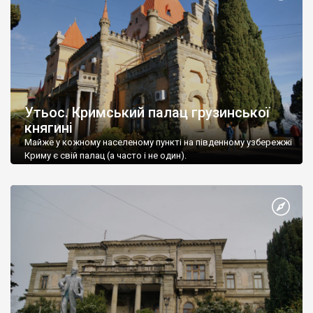
Утьос. Кримський палац грузинської
княгині
Майже у кожному населеному пункті на південному узбережжі
Криму є свій палац (а часто і не один).