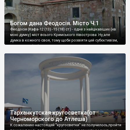
Богом дана Феодосія. Місто Ч.1
Феодосія (Кафа-12 (13) -15 (18) ст) - одне з найцікавіших (на
мою думку) міст всього Кримського півострова .Ну,але
думка в кожного своя, тому щоби розвіяти цей субєктивізм,
запрошую відвідати це
Тарханкутская кругосветка(от
Черноморского до Атлеша)
К сожалению настоящей "кругосветки" не получилось,пройти