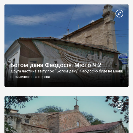
Богом дана Феодосія. Місто Ч.2
Друга частина звіту про "Богом дану" Феодосію буде не менш
насиченою ніж перша.