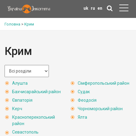
uk
ru
en
Головна
>
Крим
Крим
Алушта
Сімферопольський район
Бахчисарайський район
Судак
Євпаторія
Феодосія
Керч
Чорноморський район
Красноперекопський
Ялта
район
Севастополь