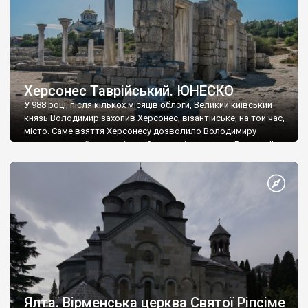
Херсонес Таврійський. ЮНЕСКО
У 988 році, після кількох місяців облоги, Великий київський
князь Володимир захопив Херсонес, візантійське, на той час,
місто. Саме взяття Херсонесу дозволило Володимиру
диктувати свої умови візантійському імператору Василю ІІ, та
одружитися з його дочкою Ганною. Цього ж року, в
Херсонесі Володимир-язичник, став Василем-християнином.
А потім було Хрещення Русі. На честь Херсонесу Таврійського
названо місто […]
Ялта. Вірменська церква Святої Ріпсіме