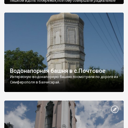
пешком вдоль побережья,поэтому совершали радиальные
вылазки из Оленевки.
Водонапорная башня в с.Почтовое
Интересную водонапорную башню посмотрели по дороге из
Симферополя в Бахчисарай.