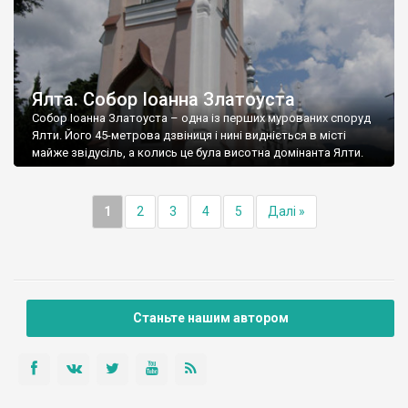
Ялта. Собор Іоанна Златоуста
Собор Іоанна Златоуста – одна із перших мурованих споруд
Ялти. Його 45-метрова дзвіниця і нині видніється в місті
майже звідусіль, а колись це була висотна домінанта Ялти.
1
2
3
4
5
Далі »
Станьте нашим автором