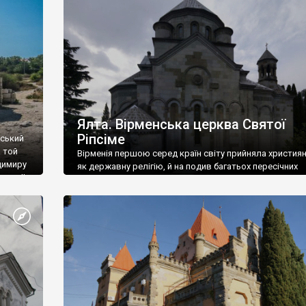
ефактів
називаються «повстяками» (postaki)…” “Вино. Крим
єкту
виробляє відмінне вино і його вдосталь: воно все ду
го».
легке біле і дуже […]
ти та
Ялта. Вірменська церква Святої
Ріпсіме
вський
 той
Вірменія першою серед країн світу прийняла христия
димиру
як державну релігію, й на подив багатьох пересічних
илю ІІ,
українців, які усіх кавказців вважають мусульманами,
 в
вірмени є відданими вірянами Христа