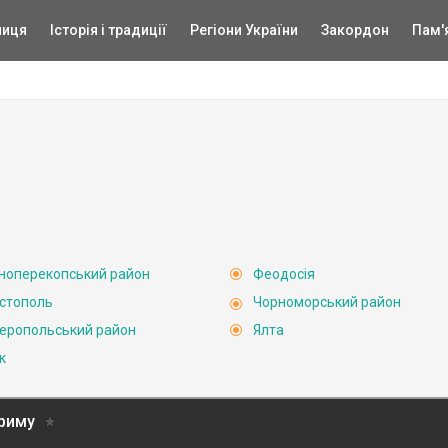
ниця
Історія і традиції
Регіони України
Закордон
Пам'
ноперекопський район
Феодосія
стополь
Чорноморський район
еропольський район
Ялта
к