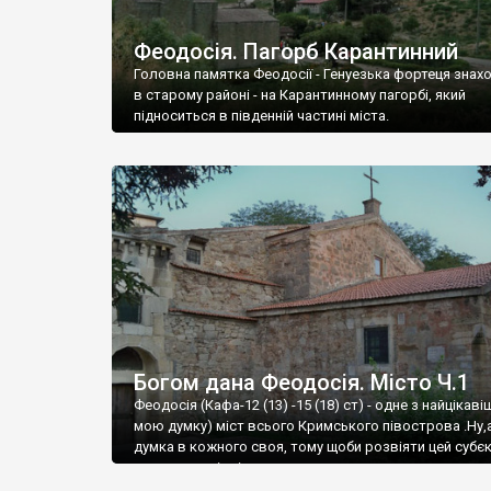
Феодосія. Пагорб Карантинний
Головна памятка Феодосії - Генуезька фортеця знах
в старому районі - на Карантинному пагорбі, який
підноситься в південній частині міста.
Богом дана Феодосія. Місто Ч.1
Феодосія (Кафа-12 (13) -15 (18) ст) - одне з найцікаві
мою думку) міст всього Кримського півострова .Ну,
думка в кожного своя, тому щоби розвіяти цей субєк
запрошую відвідати це