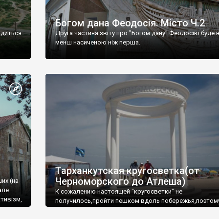
Богом дана Феодосія. Місто Ч.2
одиться
Друга частина звіту про "Богом дану" Феодосію буде 
менш насиченою ніж перша.
Тарханкутская кругосветка(от
Черноморского до Атлеша)
ших (на
але
К сожалению настоящей "кругосветки" не
тивізм,
получилось,пройти пешком вдоль побережья,поэтом
совершали радиальные вылазки из Оленевки.