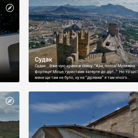
Судак
Судак... Вже чую крики в спину: "Ааа, попса! Муляжна
фортеця! Місце,туристами затерте до дір!..." Но то шо
мене ще там не було, ну не "дірявив" я там нічого...
принаймні до цього літа.