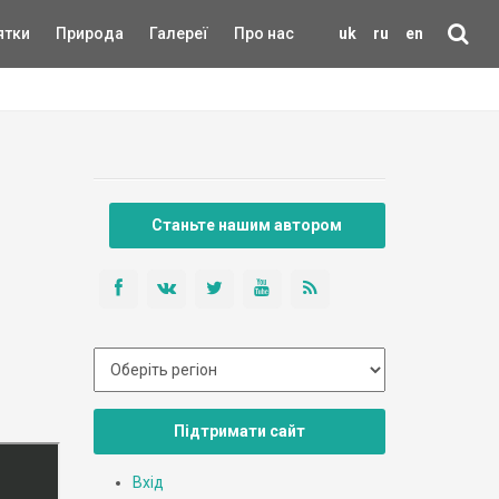
ятки
Природа
Галереї
Про нас
uk
ru
en
Станьте нашим автором
Підтримати сайт
Вхід