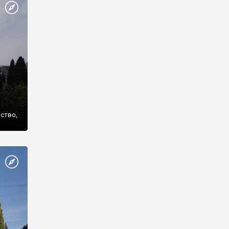
же
нство,