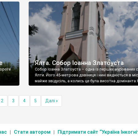
е
Ялта. Собор Іоанна Златоуста
ороге
Собор Іоанна Златоуста – одна із перших мурованих 
Ялти. Його 45-метрова дзвіниця і нині видніється в міс
майже звідусіль, а колись це була висотна домінанта 
2
3
4
5
Далі »
нас
Стати автором
Підтримати сайт “Україна Інкогні