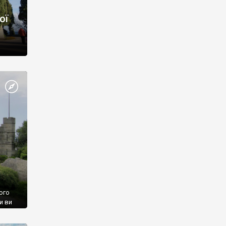
ої
ого
и ви