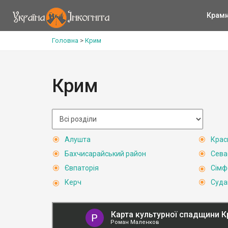
Крам
Головна
>
Крим
Крим
Алушта
Крас
Бахчисарайський район
Сева
Євпаторія
Сімф
Керч
Суда