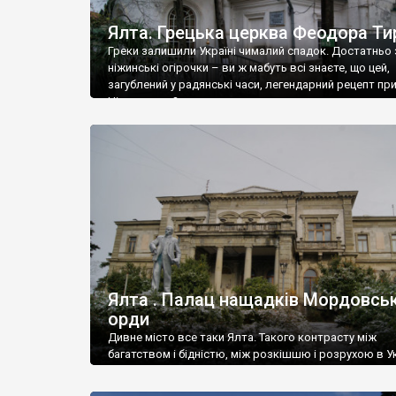
Ялта. Грецька церква Феодора Ти
Греки залишили Україні чималий спадок. Достатньо 
ніжинські огірочки – ви ж мабуть всі знаєте, що цей,
загублений у радянські часи, легендарний рецепт пр
Ніжин греки?
Ялта . Палац нащадків Мордовськ
орди
Дивне місто все таки Ялта. Такого контрасту між
багатством і бідністю, між розкішшю і розрухою в Ук
більше не знайдеш.