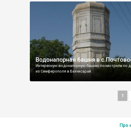
Водонапорная башня в с.Почтово
Интересную водонапорную башню посмотрели по д
из Симферополя в Бахчисарай.
1
Про 