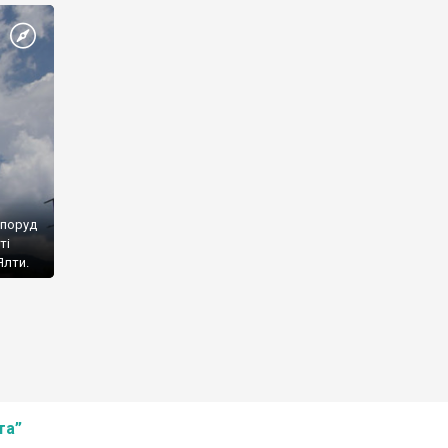
споруд
ті
Ялти.
та”