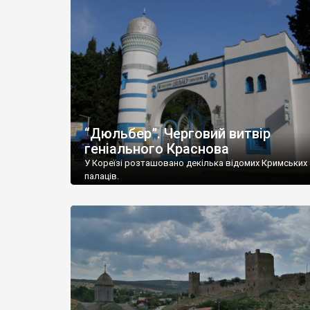
“Дюльбер”. Черговий витвір
геніального Краснова
У Кореїзі розташовано декілька відомих Кримських
палаців.