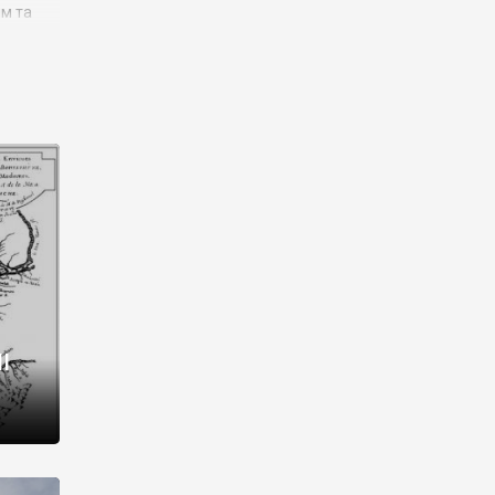
им та
ора і
є
го типу,
ей-
рний
ста:
 райони
від 2
I
і,
рукти,
 котрі