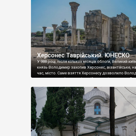
музею «Новгородський музей-заповідник» сотні арт
візантійської доби. Раритети викрадені з фондів об’
культурної спадщини ЮНЕСКО «Херсонеса Таврійсько
Офіційно – на виставку «Золото Візантії», але експер
влада в Україні вважають це лише […]
Херсонес Таврійський. ЮНЕСКО
У 988 році, після кількох місяців облоги, Великий киї
князь Володимир захопив Херсонес, візантійське, на
час, місто. Саме взяття Херсонесу дозволило Воло
диктувати свої умови візантійському імператору Вас
та одружитися з його дочкою Ганною. Цього ж року,
Херсонесі Володимир-язичник, став Василем-
християнином. А потім було Хрещення Русі. На честь
Херсонесу Таврійського названо місто […]