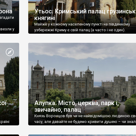
рона
Утьос. Кримський палац грузинськ
княгині
згадати
Майже у кожному населеному пункті на південному
ивезли у
узбережжі Криму є свій палац (а часто і не один).
ої
Алупка. Місто, церква, парк і,
звичайно, палац
Князь Воронцов був чи не найвідомішою людиною св
раїні
часу, але давайте не будемо кривити душею – чи знал
це прізвище до відвідин Алупки? Мабуть все таки ні.