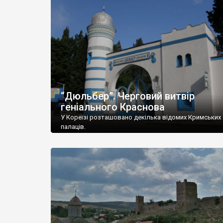
“Дюльбер”. Черговий витвір
геніального Краснова
У Кореїзі розташовано декілька відомих Кримських
палаців.