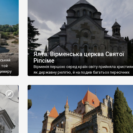
ефактів
називаються «повстяками» (postaki)…” “Вино. Крим
єкту
виробляє відмінне вино і його вдосталь: воно все ду
го».
легке біле і дуже […]
ти та
Ялта. Вірменська церква Святої
Ріпсіме
вський
 той
Вірменія першою серед країн світу прийняла христия
димиру
як державну релігію, й на подив багатьох пересічних
илю ІІ,
українців, які усіх кавказців вважають мусульманами,
 в
вірмени є відданими вірянами Христа