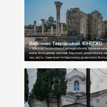
музею «Новгородський музей-заповідник» сотні арт
візантійської доби. Раритети викрадені з фондів об’
культурної спадщини ЮНЕСКО «Херсонеса Таврійсько
Офіційно – на виставку «Золото Візантії», але експер
влада в Україні вважають це лише […]
Херсонес Таврійський. ЮНЕСКО
У 988 році, після кількох місяців облоги, Великий киї
князь Володимир захопив Херсонес, візантійське, на
час, місто. Саме взяття Херсонесу дозволило Воло
диктувати свої умови візантійському імператору Вас
та одружитися з його дочкою Ганною. Цього ж року,
Херсонесі Володимир-язичник, став Василем-
християнином. А потім було Хрещення Русі. На честь
Херсонесу Таврійського названо місто […]