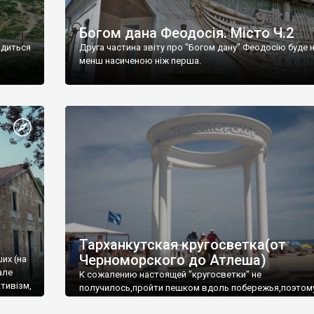
Богом дана Феодосія. Місто Ч.2
одиться
Друга частина звіту про "Богом дану" Феодосію буде 
менш насиченою ніж перша.
Тарханкутская кругосветка(от
Черноморского до Атлеша)
ших (на
але
К сожалению настоящей "кругосветки" не
тивізм,
получилось,пройти пешком вдоль побережья,поэтом
совершали радиальные вылазки из Оленевки.