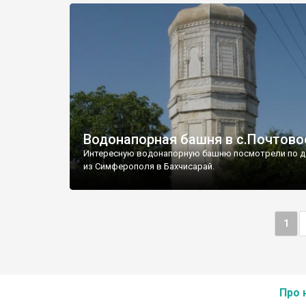
Водонапорная башня в с.Почтово
Интересную водонапорную башню посмотрели по д
из Симферополя в Бахчисарай.
1
Про 