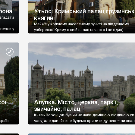
рона
Утьос. Кримський палац грузинськ
княгині
згадати
Майже у кожному населеному пункті на південному
ивезли у
узбережжі Криму є свій палац (а часто і не один).
ої
Алупка. Місто, церква, парк і,
звичайно, палац
Князь Воронцов був чи не найвідомішою людиною св
раїні
часу, але давайте не будемо кривити душею – чи знал
це прізвище до відвідин Алупки? Мабуть все таки ні.