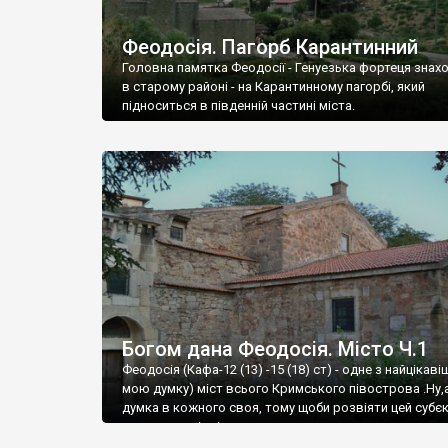
Феодосія. Пагорб Карантинний
Головна памятка Феодосії - Генуезька фортеця знах
в старому районі - на Карантинному пагорбі, який
підноситься в південній частині міста.
Богом дана Феодосія. Місто Ч.1
Феодосія (Кафа-12 (13) -15 (18) ст) - одне з найцікаві
мою думку) міст всього Кримського півострова .Ну,
думка в кожного своя, тому щоби розвіяти цей субєк
запрошую відвідати це