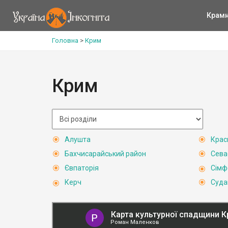
Крам
Головна
>
Крим
Крим
Алушта
Крас
Бахчисарайський район
Сева
Євпаторія
Сімф
Керч
Суда