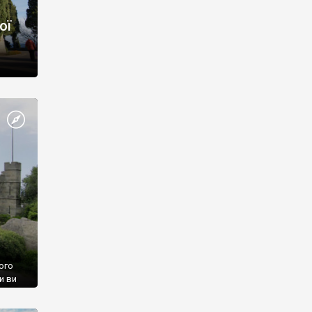
ої
ого
и ви