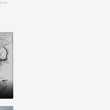
им та
ора і
є
го типу,
ей-
рний
ста:
 райони
від 2
I
і,
рукти,
 котрі