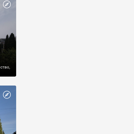
же
нство,