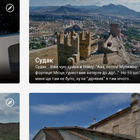
Судак
Судак... Вже чую крики в спину: "Ааа, попса! Муляжна
фортеця! Місце,туристами затерте до дір!..." Но то шо
мене ще там не було, ну не "дірявив" я там нічого...
принаймні до цього літа.