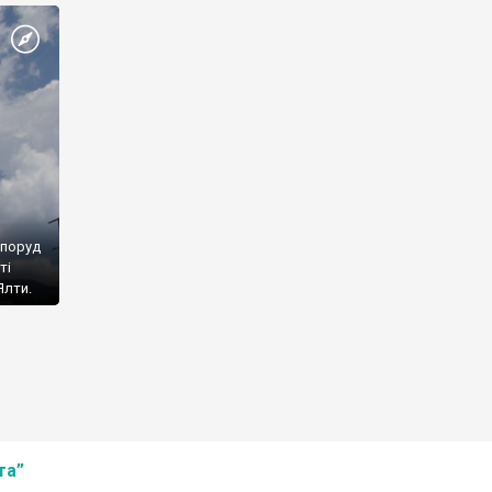
споруд
ті
Ялти.
та”