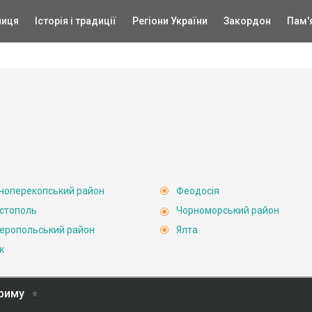
ниця
Історія і традиції
Регіони України
Закордон
Пам'
ноперекопський район
Феодосія
стополь
Чорноморський район
еропольський район
Ялта
к