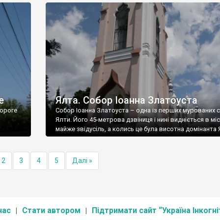
е
Ялта. Собор Іоанна Златоуста
ороге
Собор Іоанна Златоуста – одна із перших мурованих 
Ялти. Його 45-метрова дзвіниця і нині видніється в міс
майже звідусіль, а колись це була висотна домінанта 
2
3
4
5
Далі »
нас
Стати автором
Підтримати сайт “Україна Інкогні