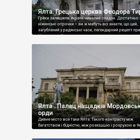
Ялта. Грецька церква Феодора Ти
Греки залишили Україні чималий спадок. Достатньо 
ніжинські огірочки – ви ж мабуть всі знаєте, що цей,
загублений у радянські часи, легендарний рецепт пр
Ніжин греки?
Ялта . Палац нащадків Мордовськ
орди
Дивне місто все таки Ялта. Такого контрасту між
багатством і бідністю, між розкішшю і розрухою в Ук
більше не знайдеш.