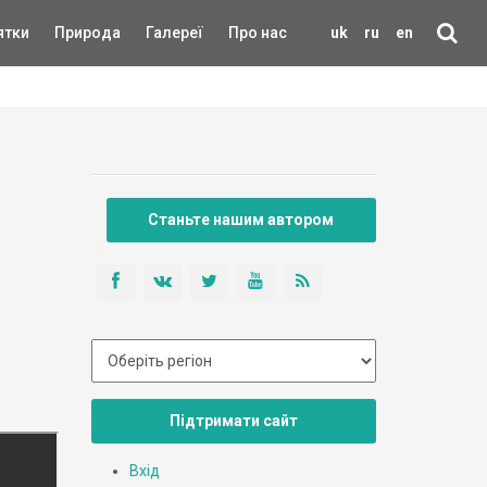
ятки
Природа
Галереї
Про нас
uk
ru
en
Станьте нашим автором
Підтримати сайт
Вхід