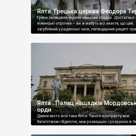
Ялта. Грецька церква Феодора Ти
Греки залишили Україні чималий спадок. Достатньо 
ніжинські огірочки – ви ж мабуть всі знаєте, що цей,
загублений у радянські часи, легендарний рецепт пр
Ніжин греки?
Ялта . Палац нащадків Мордовськ
орди
Дивне місто все таки Ялта. Такого контрасту між
багатством і бідністю, між розкішшю і розрухою в Ук
більше не знайдеш.