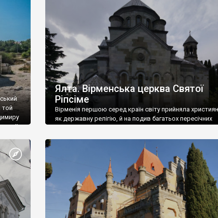
ефактів
називаються «повстяками» (postaki)…” “Вино. Крим
єкту
виробляє відмінне вино і його вдосталь: воно все ду
го».
легке біле і дуже […]
ти та
Ялта. Вірменська церква Святої
Ріпсіме
вський
 той
Вірменія першою серед країн світу прийняла христия
димиру
як державну релігію, й на подив багатьох пересічних
илю ІІ,
українців, які усіх кавказців вважають мусульманами,
 в
вірмени є відданими вірянами Христа