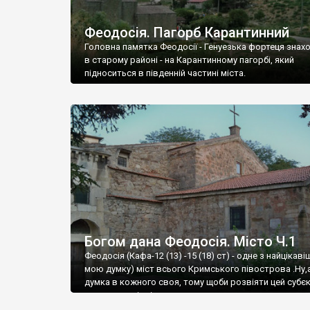
Феодосія. Пагорб Карантинний
Головна памятка Феодосії - Генуезька фортеця знах
в старому районі - на Карантинному пагорбі, який
підноситься в південній частині міста.
Богом дана Феодосія. Місто Ч.1
Феодосія (Кафа-12 (13) -15 (18) ст) - одне з найцікаві
мою думку) міст всього Кримського півострова .Ну,
думка в кожного своя, тому щоби розвіяти цей субєк
запрошую відвідати це