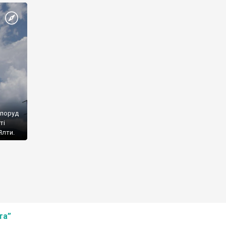
споруд
ті
Ялти.
та”