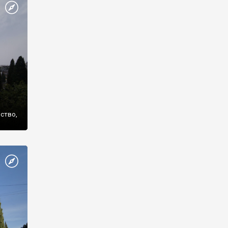
же
нство,