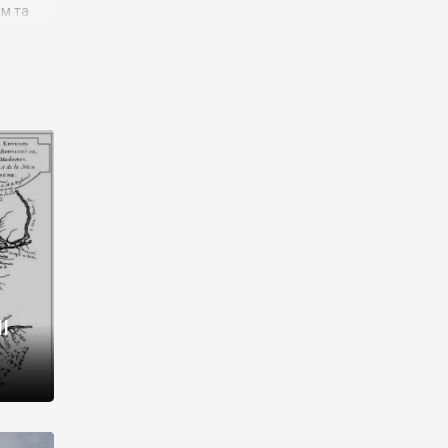
им та
ора і
є
го типу,
ей-
рний
ста:
 райони
від 2
I
і,
рукти,
 котрі