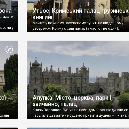
рона
Утьос. Кримський палац грузинськ
княгині
згадати
Майже у кожному населеному пункті на південному
ивезли у
узбережжі Криму є свій палац (а часто і не один).
ої
Алупка. Місто, церква, парк і,
звичайно, палац
Князь Воронцов був чи не найвідомішою людиною св
раїні
часу, але давайте не будемо кривити душею – чи знал
це прізвище до відвідин Алупки? Мабуть все таки ні.