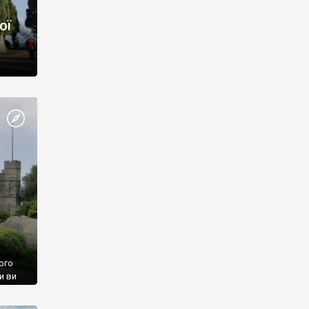
ої
ого
и ви