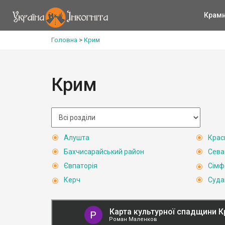
Крам
Головна
>
Крим
Крим
Алушта
Крас
Бахчисарайський район
Сева
Євпаторія
Сімф
Керч
Суда