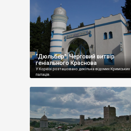
“Дюльбер”. Черговий витвір
геніального Краснова
У Кореїзі розташовано декілька відомих Кримських
палаців.