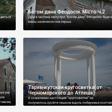
Богом дана Феодосія. Місто Ч.2
одиться
Друга частина звіту про "Богом дану" Феодосію буде 
менш насиченою ніж перша.
Тарханкутская кругосветка(от
Черноморского до Атлеша)
ших (на
але
К сожалению настоящей "кругосветки" не
тивізм,
получилось,пройти пешком вдоль побережья,поэтом
совершали радиальные вылазки из Оленевки.