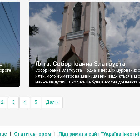
е
Ялта. Собор Іоанна Златоуста
ороге
Собор Іоанна Златоуста – одна із перших мурованих 
Ялти. Його 45-метрова дзвіниця і нині видніється в міс
майже звідусіль, а колись це була висотна домінанта 
2
3
4
5
Далі »
нас
Стати автором
Підтримати сайт “Україна Інкогні