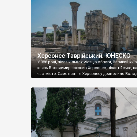
музею «Новгородський музей-заповідник» сотні арт
візантійської доби. Раритети викрадені з фондів об’
культурної спадщини ЮНЕСКО «Херсонеса Таврійсько
Офіційно – на виставку «Золото Візантії», але експер
влада в Україні вважають це лише […]
Херсонес Таврійський. ЮНЕСКО
У 988 році, після кількох місяців облоги, Великий киї
князь Володимир захопив Херсонес, візантійське, на
час, місто. Саме взяття Херсонесу дозволило Воло
диктувати свої умови візантійському імператору Вас
та одружитися з його дочкою Ганною. Цього ж року,
Херсонесі Володимир-язичник, став Василем-
християнином. А потім було Хрещення Русі. На честь
Херсонесу Таврійського названо місто […]