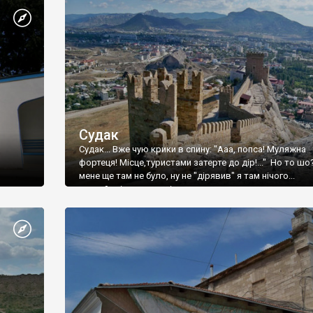
Судак
Судак... Вже чую крики в спину: "Ааа, попса! Муляжна
фортеця! Місце,туристами затерте до дір!..." Но то шо
мене ще там не було, ну не "дірявив" я там нічого...
принаймні до цього літа.