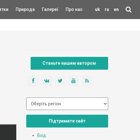
ятки
Природа
Галереї
Про нас
uk
ru
en
Станьте нашим автором
Підтримати сайт
Вхід