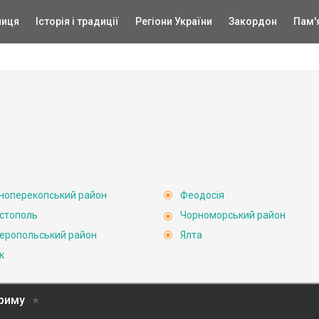
ниця
Історія і традиції
Регіони України
Закордон
Пам'
ноперекопський район
Феодосія
стополь
Чорноморський район
еропольський район
Ялта
к