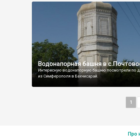
Водонапорная башня в с.Почтово
Интересную водонапорную башню посмотрели по д
из Симферополя в Бахчисарай.
1
Про 