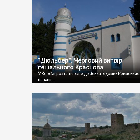
“Дюльбер”. Черговий витвір
геніального Краснова
У Кореїзі розташовано декілька відомих Кримських
палаців.