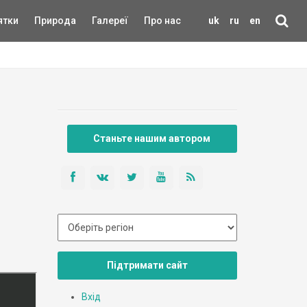
ятки
Природа
Галереї
Про нас
uk
ru
en
Станьте нашим автором
Підтримати сайт
Вхід