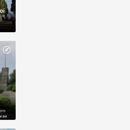
ої
ого
и ви