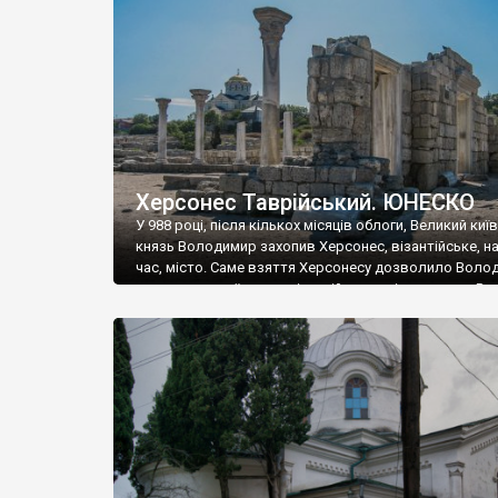
музею «Новгородський музей-заповідник» сотні арт
візантійської доби. Раритети викрадені з фондів об’
культурної спадщини ЮНЕСКО «Херсонеса Таврійсько
Офіційно – на виставку «Золото Візантії», але експер
влада в Україні вважають це лише […]
Херсонес Таврійський. ЮНЕСКО
У 988 році, після кількох місяців облоги, Великий киї
князь Володимир захопив Херсонес, візантійське, на
час, місто. Саме взяття Херсонесу дозволило Воло
диктувати свої умови візантійському імператору Вас
та одружитися з його дочкою Ганною. Цього ж року,
Херсонесі Володимир-язичник, став Василем-
християнином. А потім було Хрещення Русі. На честь
Херсонесу Таврійського названо місто […]