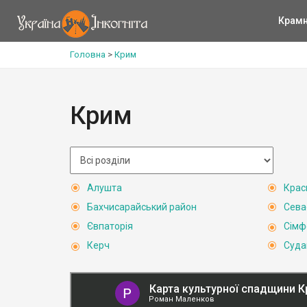
Крам
Головна
>
Крим
Крим
Алушта
Крас
Бахчисарайський район
Сева
Євпаторія
Сімф
Керч
Суда