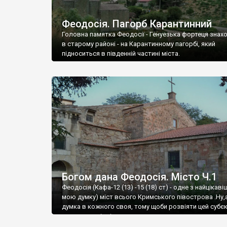
Феодосія. Пагорб Карантинний
Головна памятка Феодосії - Генуезька фортеця знах
в старому районі - на Карантинному пагорбі, який
підноситься в південній частині міста.
Богом дана Феодосія. Місто Ч.1
Феодосія (Кафа-12 (13) -15 (18) ст) - одне з найцікаві
мою думку) міст всього Кримського півострова .Ну,
думка в кожного своя, тому щоби розвіяти цей субєк
запрошую відвідати це