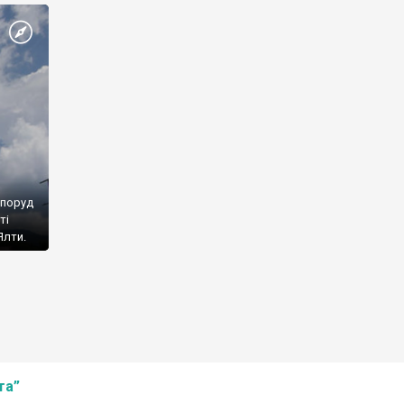
споруд
ті
Ялти.
та”