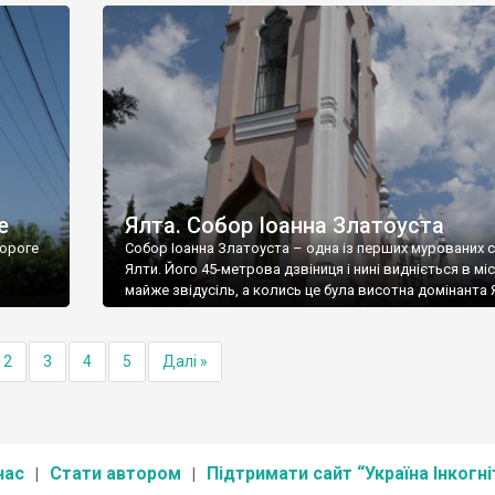
е
Ялта. Собор Іоанна Златоуста
ороге
Собор Іоанна Златоуста – одна із перших мурованих 
Ялти. Його 45-метрова дзвіниця і нині видніється в міс
майже звідусіль, а колись це була висотна домінанта 
2
3
4
5
Далі »
нас
Стати автором
Підтримати сайт “Україна Інкогні