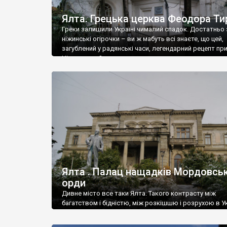
Ялта. Грецька церква Феодора Ти
Греки залишили Україні чималий спадок. Достатньо 
ніжинські огірочки – ви ж мабуть всі знаєте, що цей,
загублений у радянські часи, легендарний рецепт пр
Ніжин греки?
Ялта . Палац нащадків Мордовськ
орди
Дивне місто все таки Ялта. Такого контрасту між
багатством і бідністю, між розкішшю і розрухою в Ук
більше не знайдеш.