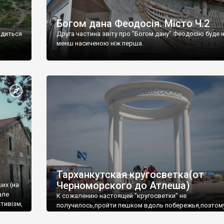
Богом дана Феодосія. Місто Ч.2
одиться
Друга частина звіту про "Богом дану" Феодосію буде 
менш насиченою ніж перша.
Тарханкутская кругосветка(от
Черноморского до Атлеша)
ших (на
але
К сожалению настоящей "кругосветки" не
тивізм,
получилось,пройти пешком вдоль побережья,поэтом
совершали радиальные вылазки из Оленевки.