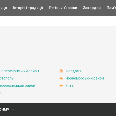
ниця
Історія і традиції
Регіони України
Закордон
Пам'
ноперекопський район
Феодосія
стополь
Чорноморський район
еропольський район
Ялта
к