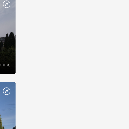
же
нство,