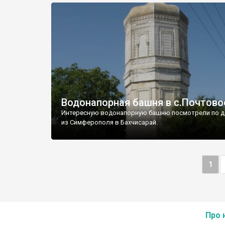
Водонапорная башня в с.Почтово
Интересную водонапорную башню посмотрели по д
из Симферополя в Бахчисарай.
1
Про 