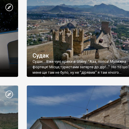
Судак
Судак... Вже чую крики в спину: "Ааа, попса! Муляжна
фортеця! Місце,туристами затерте до дір!..." Но то шо
мене ще там не було, ну не "дірявив" я там нічого...
принаймні до цього літа.