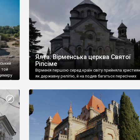
ефактів
називаються «повстяками» (postaki)…” “Вино. Крим
єкту
виробляє відмінне вино і його вдосталь: воно все ду
го».
легке біле і дуже […]
ти та
Ялта. Вірменська церква Святої
Ріпсіме
вський
 той
Вірменія першою серед країн світу прийняла христия
димиру
як державну релігію, й на подив багатьох пересічних
илю ІІ,
українців, які усіх кавказців вважають мусульманами,
 в
вірмени є відданими вірянами Христа