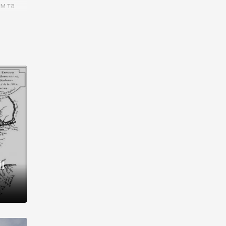
им та
ора і
є
го типу,
ей-
рний
ста:
 райони
від 2
I
і,
рукти,
 котрі