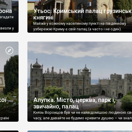
рона
Утьос. Кримський палац грузинськ
княгині
згадати
Майже у кожному населеному пункті на південному
ивезли у
узбережжі Криму є свій палац (а часто і не один).
ої
Алупка. Місто, церква, парк і,
звичайно, палац
Князь Воронцов був чи не найвідомішою людиною св
раїні
часу, але давайте не будемо кривити душею – чи знал
це прізвище до відвідин Алупки? Мабуть все таки ні.