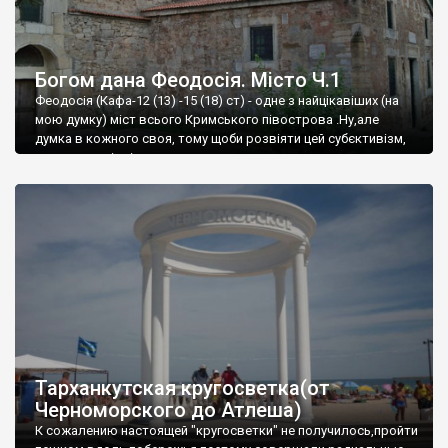
Богом дана Феодосія. Місто Ч.1
Феодосія (Кафа-12 (13) -15 (18) ст) - одне з найцікавіших (на
мою думку) міст всього Кримського півострова .Ну,але
думка в кожного своя, тому щоби розвіяти цей субєктивізм,
запрошую відвідати це
Тарханкутская кругосветка(от
Черноморского до Атлеша)
К сожалению настоящей "кругосветки" не получилось,пройти