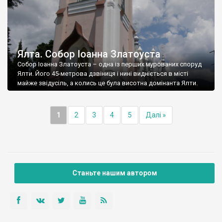
Ялта. Собор Іоанна Златоуста
Собор Іоанна Златоуста – одна із перших мурованих споруд
Ялти. Його 45-метрова дзвіниця і нині видніється в місті
майже звідусіль, а колись це була висотна домінанта Ялти.
1
2
3
4
5
Далі »
Станьте нашим автором