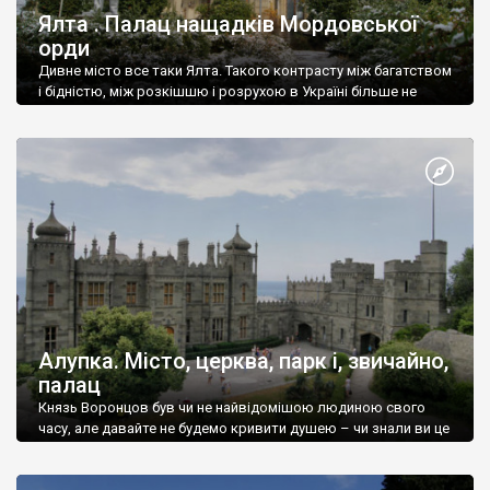
Ялта . Палац нащадків Мордовської
орди
Дивне місто все таки Ялта. Такого контрасту між багатством
і бідністю, між розкішшю і розрухою в Україні більше не
знайдеш.
Алупка. Місто, церква, парк і, звичайно,
палац
Князь Воронцов був чи не найвідомішою людиною свого
часу, але давайте не будемо кривити душею – чи знали ви це
прізвище до відвідин Алупки? Мабуть все таки ні.