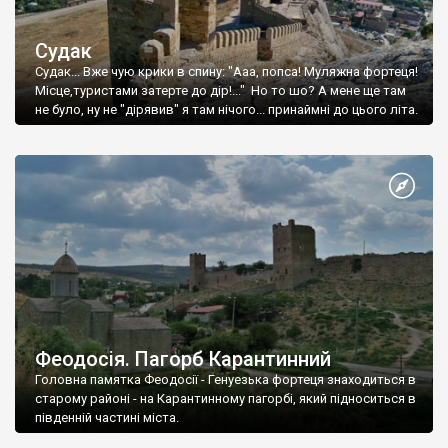
Судак
Судак... Вже чую крики в спину: "Ааа, попса! Муляжна фортеця!
Місце,туристами затерте до дір!..." Но то шо? А мене ще там
не було, ну не "дірявив" я там нічого... принаймні до цього літа.
Феодосія. Пагорб Карантинний
Головна памятка Феодосії - Генуезька фортеця знаходиться в
старому районі - на Карантинному пагорбі, який підноситься в
південній частині міста.