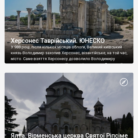
Херсонес Таврійський. ЮНЕСКО
У 988 році, після кількох місяців облоги, Великий київський
князь Володимир захопив Херсонес, візантійське, на той час,
місто. Саме взяття Херсонесу дозволило Володимиру
диктувати свої умови візантійському імператору Василю ІІ, та
одружитися з його дочкою Ганною. Цього ж року, в
Херсонесі Володимир-язичник, став Василем-християнином.
А потім було Хрещення Русі. На честь Херсонесу Таврійського
названо місто […]
Ялта. Вірменська церква Святої Ріпсіме