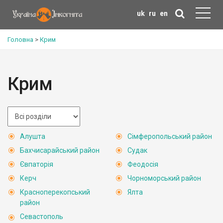
uk
ru
en
Головна
>
Крим
Крим
Алушта
Сімферопольський район
Бахчисарайський район
Судак
Євпаторія
Феодосія
Керч
Чорноморський район
Красноперекопський
Ялта
район
Севастополь