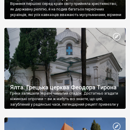
Вірменія першою серед країн світу прийняла християнство,
як державну релігію, й на подив багатьох пересічних
українців, які усіх кавказців вважають мусульманами, вірмени
є відданими вірянами Христа
Ялта. Грецька церква Феодора Тирона
Греки залишили Україні чималий спадок. Достатньо згадати
ніжинські огірочки – ви ж мабуть всі знаєте, що цей,
загублений у радянські часи, легендарний рецепт привезли у
Ніжин греки?