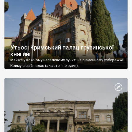
Утьос. Кримський палац грузинської
княгині
Майже у кожному населеному пункті на південному узбережжі
Криму є свій палац (а часто і не один).