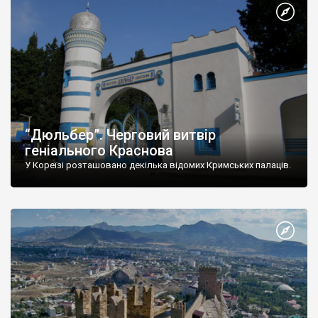
“Дюльбер”. Черговий витвір
геніального Краснова
У Кореїзі розташовано декілька відомих Кримських палаців.