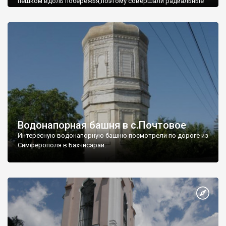
пешком вдоль побережья,поэтому совершали радиальные
вылазки из Оленевки.
Водонапорная башня в с.Почтовое
Интересную водонапорную башню посмотрели по дороге из
Симферополя в Бахчисарай.