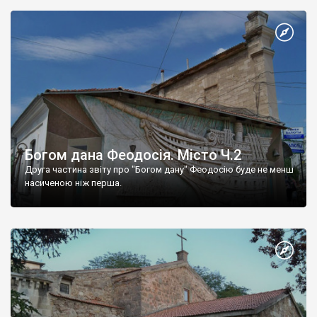
Богом дана Феодосія. Місто Ч.2
Друга частина звіту про "Богом дану" Феодосію буде не менш
насиченою ніж перша.