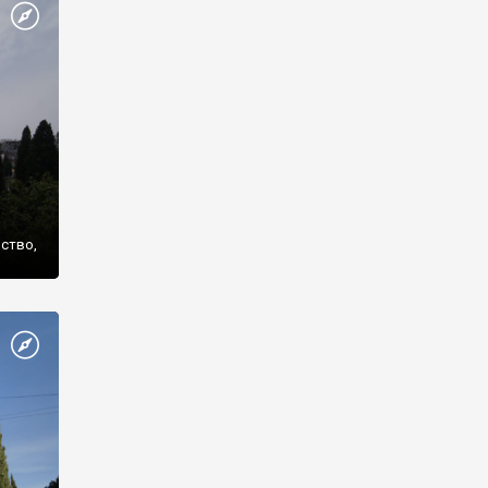
же
нство,