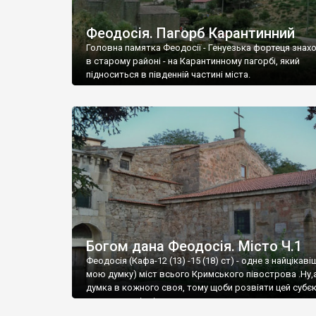
Феодосія. Пагорб Карантинний
Головна памятка Феодосії - Генуезька фортеця знах
в старому районі - на Карантинному пагорбі, який
підноситься в південній частині міста.
Богом дана Феодосія. Місто Ч.1
Феодосія (Кафа-12 (13) -15 (18) ст) - одне з найцікаві
мою думку) міст всього Кримського півострова .Ну,
думка в кожного своя, тому щоби розвіяти цей субєк
запрошую відвідати це