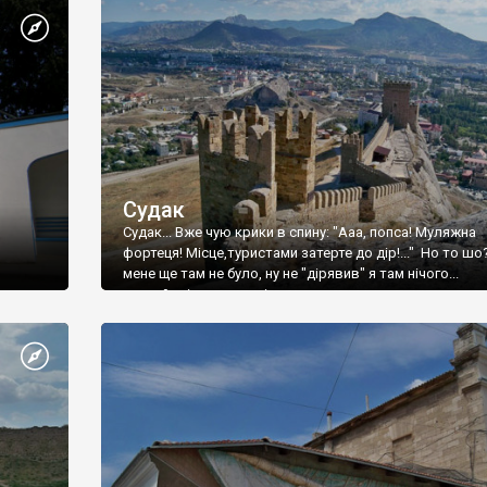
Судак
Судак... Вже чую крики в спину: "Ааа, попса! Муляжна
фортеця! Місце,туристами затерте до дір!..." Но то шо
мене ще там не було, ну не "дірявив" я там нічого...
принаймні до цього літа.