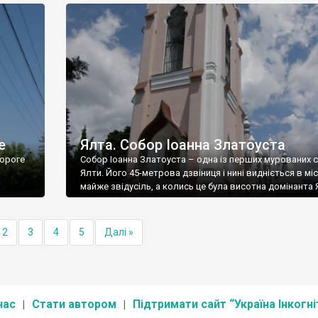
е
Ялта. Собор Іоанна Златоуста
ороге
Собор Іоанна Златоуста – одна із перших мурованих 
Ялти. Його 45-метрова дзвіниця і нині видніється в міс
майже звідусіль, а колись це була висотна домінанта 
2
3
4
5
Далі »
нас
Стати автором
Підтримати сайт “Україна Інкогні