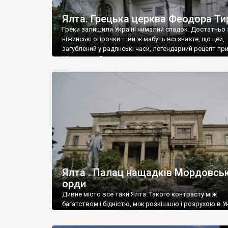
Ялта. Грецька церква Феодора Ти
Греки залишили Україні чималий спадок. Достатньо 
ніжинські огірочки – ви ж мабуть всі знаєте, що цей,
загублений у радянські часи, легендарний рецепт пр
Ніжин греки?
Ялта . Палац нащадків Мордовськ
орди
Дивне місто все таки Ялта. Такого контрасту між
багатством і бідністю, між розкішшю і розрухою в Ук
більше не знайдеш.