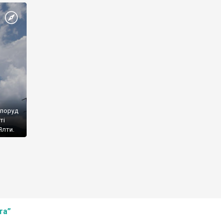
споруд
ті
Ялти.
та”