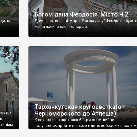
Богом дана Феодосія. Місто Ч.2
одиться
Друга частина звіту про "Богом дану" Феодосію буде 
менш насиченою ніж перша.
Тарханкутская кругосветка(от
Черноморского до Атлеша)
ших (на
але
К сожалению настоящей "кругосветки" не
тивізм,
получилось,пройти пешком вдоль побережья,поэтом
совершали радиальные вылазки из Оленевки.