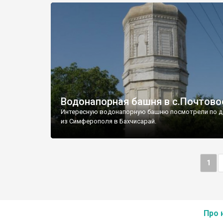
Водонапорная башня в с.Почтово
Интересную водонапорную башню посмотрели по д
из Симферополя в Бахчисарай.
1
Про 