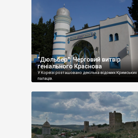
“Дюльбер”. Черговий витвір
геніального Краснова
У Кореїзі розташовано декілька відомих Кримських
палаців.