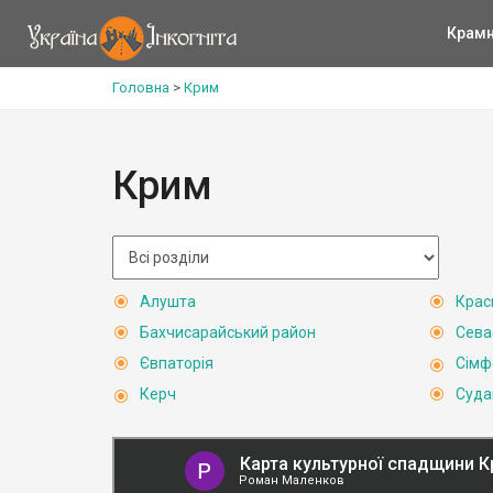
Крам
Головна
>
Крим
Крим
Алушта
Крас
Бахчисарайський район
Сева
Євпаторія
Сімф
Керч
Суда