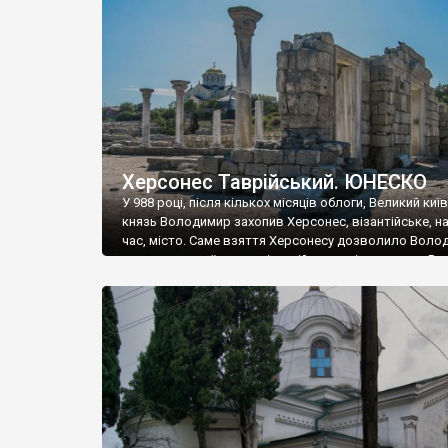
музею «Новгородський музей-заповідник» сотні арт
візантійської доби. Раритети викрадені з фондів об’
культурної спадщини ЮНЕСКО «Херсонеса Таврійсько
Офіційно – на виставку «Золото Візантії», але експер
влада в Україні вважають це лише […]
Херсонес Таврійський. ЮНЕСКО
У 988 році, після кількох місяців облоги, Великий киї
князь Володимир захопив Херсонес, візантійське, на
час, місто. Саме взяття Херсонесу дозволило Воло
диктувати свої умови візантійському імператору Вас
та одружитися з його дочкою Ганною. Цього ж року,
Херсонесі Володимир-язичник, став Василем-
християнином. А потім було Хрещення Русі. На честь
Херсонесу Таврійського названо місто […]