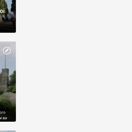
ої
ого
и ви