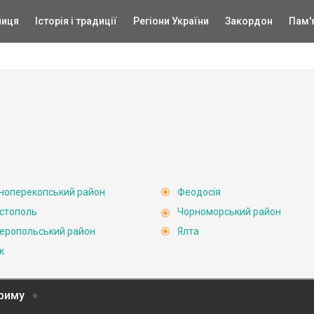
ниця
Історія і традиції
Регіони України
Закордон
Пам'
ноперекопський район
Феодосія
стополь
Чорноморський район
еропольський район
Ялта
к