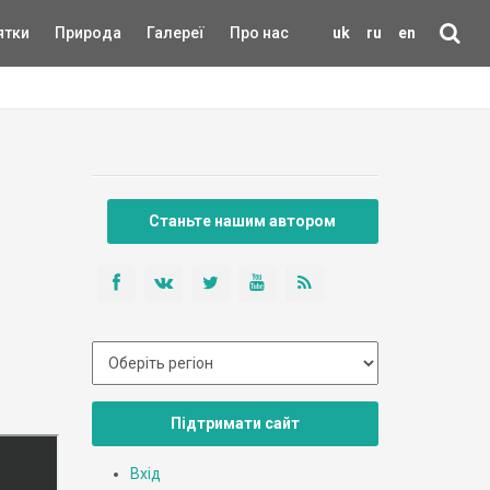
ятки
Природа
Галереї
Про нас
uk
ru
en
Станьте нашим автором
Підтримати сайт
Вхід