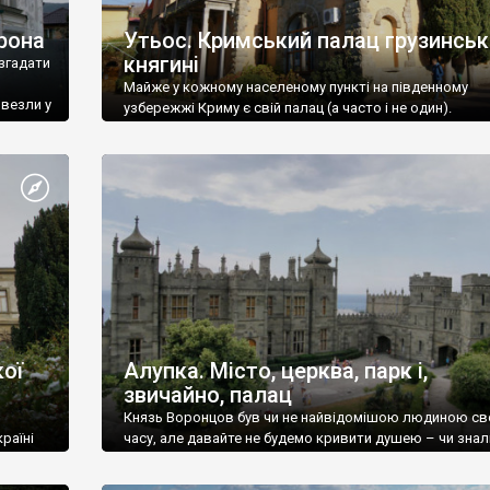
рона
Утьос. Кримський палац грузинськ
княгині
згадати
Майже у кожному населеному пункті на південному
ивезли у
узбережжі Криму є свій палац (а часто і не один).
ої
Алупка. Місто, церква, парк і,
звичайно, палац
Князь Воронцов був чи не найвідомішою людиною св
раїні
часу, але давайте не будемо кривити душею – чи знал
це прізвище до відвідин Алупки? Мабуть все таки ні.