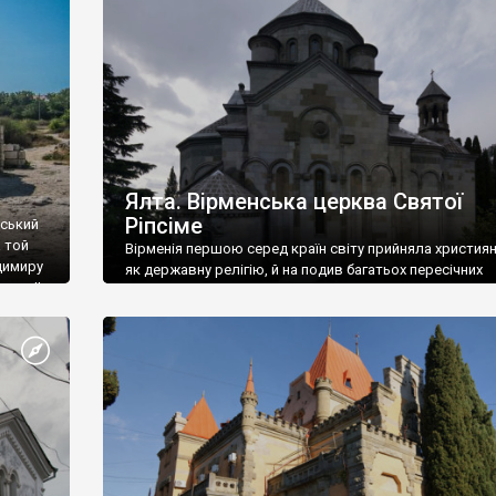
ефактів
називаються «повстяками» (postaki)…” “Вино. Крим
єкту
виробляє відмінне вино і його вдосталь: воно все ду
го».
легке біле і дуже […]
ти та
Ялта. Вірменська церква Святої
Ріпсіме
вський
 той
Вірменія першою серед країн світу прийняла христия
димиру
як державну релігію, й на подив багатьох пересічних
илю ІІ,
українців, які усіх кавказців вважають мусульманами,
 в
вірмени є відданими вірянами Христа