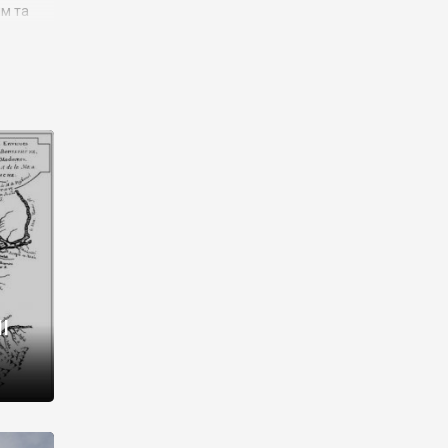
им та
ора і
є
го типу,
ей-
рний
ста:
 райони
від 2
I
і,
рукти,
 котрі