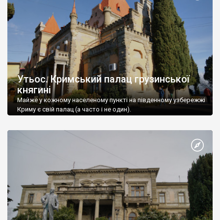
Утьос. Кримський палац грузинської
княгині
Майже у кожному населеному пункті на південному узбережжі
Криму є свій палац (а часто і не один).