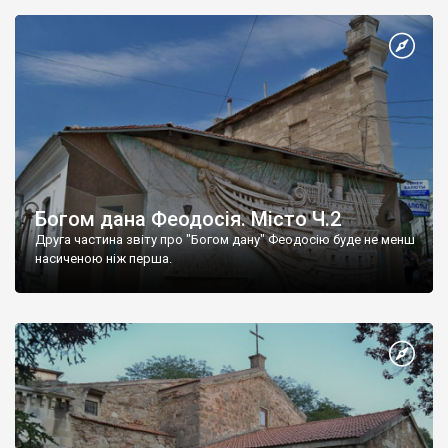
Богом дана Феодосія. Місто Ч.2
Друга частина звіту про "Богом дану" Феодосію буде не менш
насиченою ніж перша.