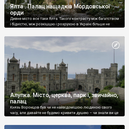
Ялта . Палац нащадків Мордовської
орди
Дивне місто все таки Ялта. Такого контрасту між багатством
і бідністю, між розкішшю і розрухою в Україні більше не
знайдеш.
Алупка. Місто, церква, парк і, звичайно,
палац
Князь Воронцов був чи не найвідомішою людиною свого
часу, але давайте не будемо кривити душею – чи знали ви це
прізвище до відвідин Алупки? Мабуть все таки ні.