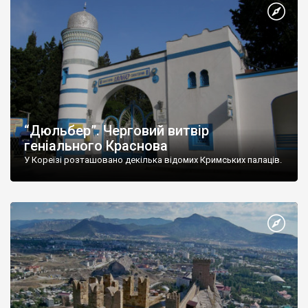
“Дюльбер”. Черговий витвір
геніального Краснова
У Кореїзі розташовано декілька відомих Кримських палаців.