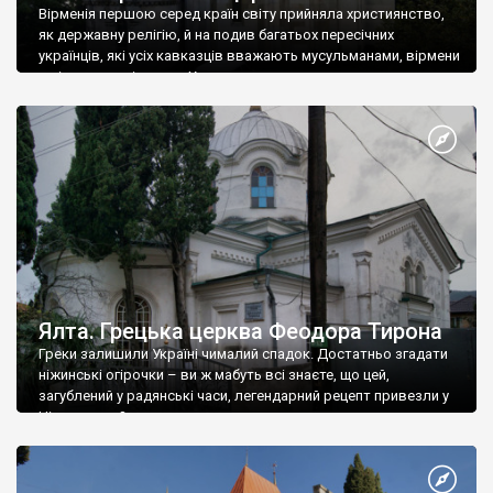
Вірменія першою серед країн світу прийняла християнство,
як державну релігію, й на подив багатьох пересічних
українців, які усіх кавказців вважають мусульманами, вірмени
є відданими вірянами Христа
Ялта. Грецька церква Феодора Тирона
Греки залишили Україні чималий спадок. Достатньо згадати
ніжинські огірочки – ви ж мабуть всі знаєте, що цей,
загублений у радянські часи, легендарний рецепт привезли у
Ніжин греки?