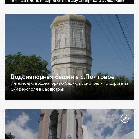
пешком вдоль побережья,поэтому совершали радиальные
вылазки из Оленевки.
Водонапорная башня в с.Почтовое
Интересную водонапорную башню посмотрели по дороге из
Симферополя в Бахчисарай.