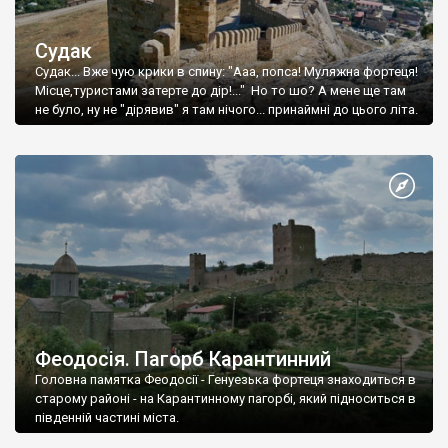
Судак
Судак... Вже чую крики в спину: "Ааа, попса! Муляжна фортеця!
Місце,туристами затерте до дір!..." Но то шо? А мене ще там
не було, ну не "дірявив" я там нічого... принаймні до цього літа.
Феодосія. Пагорб Карантинний
Головна памятка Феодосії - Генуезька фортеця знаходиться в
старому районі - на Карантинному пагорбі, який підноситься в
південній частині міста.