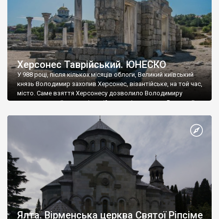
Херсонес Таврійський. ЮНЕСКО
У 988 році, після кількох місяців облоги, Великий київський
князь Володимир захопив Херсонес, візантійське, на той час,
місто. Саме взяття Херсонесу дозволило Володимиру
диктувати свої умови візантійському імператору Василю ІІ, та
одружитися з його дочкою Ганною. Цього ж року, в
Херсонесі Володимир-язичник, став Василем-християнином.
А потім було Хрещення Русі. На честь Херсонесу Таврійського
названо місто […]
Ялта. Вірменська церква Святої Ріпсіме