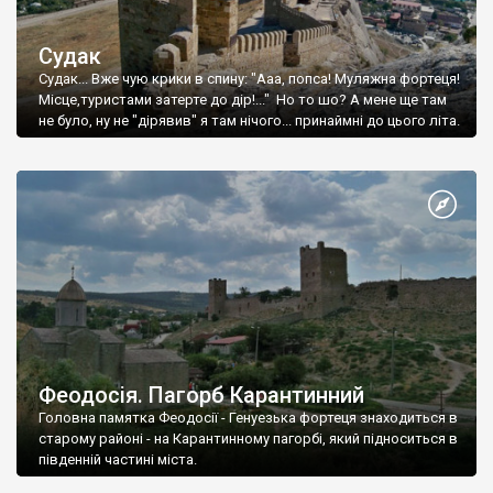
Судак
Судак... Вже чую крики в спину: "Ааа, попса! Муляжна фортеця!
Місце,туристами затерте до дір!..." Но то шо? А мене ще там
не було, ну не "дірявив" я там нічого... принаймні до цього літа.
Феодосія. Пагорб Карантинний
Головна памятка Феодосії - Генуезька фортеця знаходиться в
старому районі - на Карантинному пагорбі, який підноситься в
південній частині міста.