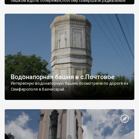
пешком вдоль побережья,поэтому совершали радиальные
вылазки из Оленевки.
Водонапорная башня в с.Почтовое
Интересную водонапорную башню посмотрели по дороге из
Симферополя в Бахчисарай.