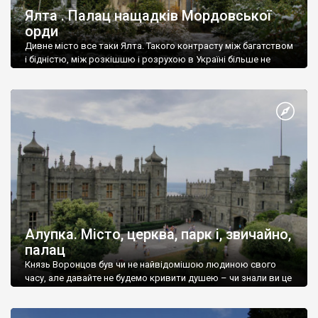
Ялта . Палац нащадків Мордовської
орди
Дивне місто все таки Ялта. Такого контрасту між багатством
і бідністю, між розкішшю і розрухою в Україні більше не
знайдеш.
Алупка. Місто, церква, парк і, звичайно,
палац
Князь Воронцов був чи не найвідомішою людиною свого
часу, але давайте не будемо кривити душею – чи знали ви це
прізвище до відвідин Алупки? Мабуть все таки ні.