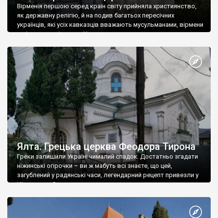
Вірменія першою серед країн світу прийняла християнство,
як державну релігію, й на подив багатьох пересічних
українців, які усіх кавказців вважають мусульманами, вірмени
є відданими вірянами Христа
Ялта. Грецька церква Феодора Тирона
Греки залишили Україні чималий спадок. Достатньо згадати
ніжинські огірочки – ви ж мабуть всі знаєте, що цей,
загублений у радянські часи, легендарний рецепт привезли у
Ніжин греки?