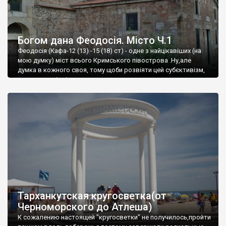
Богом дана Феодосія. Місто Ч.1
Феодосія (Кафа-12 (13) -15 (18) ст) - одне з найцікавіших (на
мою думку) міст всього Кримського півострова .Ну,але
думка в кожного своя, тому щоби розвіяти цей субєктивізм,
запрошую відвідати це
Тарханкутская кругосветка(от
Черноморского до Атлеша)
К сожалению настоящей "кругосветки" не получилось,пройти