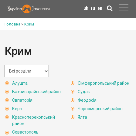
uk
ru
en
Головна
>
Крим
Крим
Алушта
Сімферопольський район
Бахчисарайський район
Судак
Євпаторія
Феодосія
Керч
Чорноморський район
Красноперекопський
Ялта
район
Севастополь