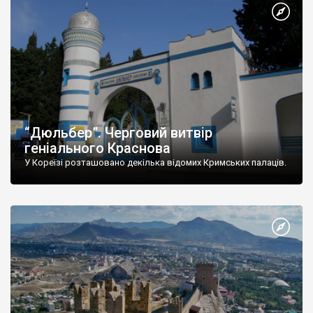
“Дюльбер”. Черговий витвір
геніального Краснова
У Кореїзі розташовано декілька відомих Кримських палаців.