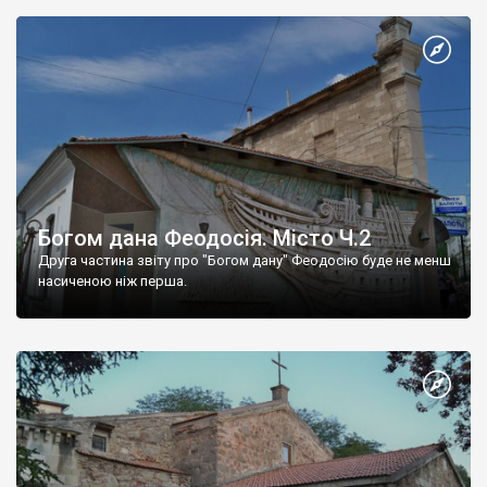
Богом дана Феодосія. Місто Ч.2
Друга частина звіту про "Богом дану" Феодосію буде не менш
насиченою ніж перша.