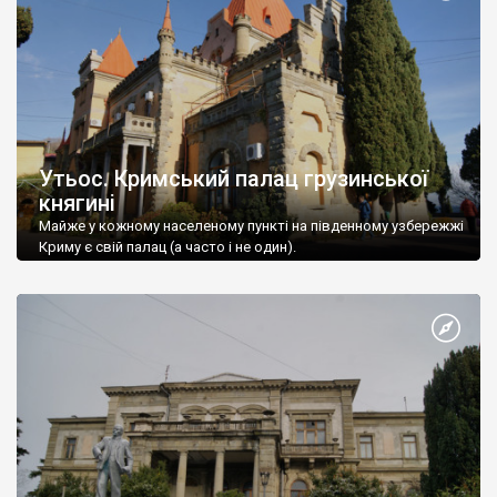
Утьос. Кримський палац грузинської
княгині
Майже у кожному населеному пункті на південному узбережжі
Криму є свій палац (а часто і не один).