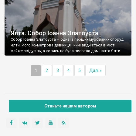
Ялта. Собор Іоанна Златоуста
Собор Іоанна Златоуста – одна із перших мурованих споруд
Ялти. Його 45-метрова дзвіниця і нині видніється в місті
майже звідусіль, а колись це була висотна домінанта Ялти.
1
2
3
4
5
Далі »
Станьте нашим автором