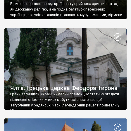
Вірменія першою серед країн світу прийняла християнство,
як державну релігію, й на подив багатьох пересічних
українців, які усіх кавказців вважають мусульманами, вірмени
є відданими вірянами Христа
Ялта. Грецька церква Феодора Тирона
Греки залишили Україні чималий спадок. Достатньо згадати
ніжинські огірочки – ви ж мабуть всі знаєте, що цей,
загублений у радянські часи, легендарний рецепт привезли у
Ніжин греки?