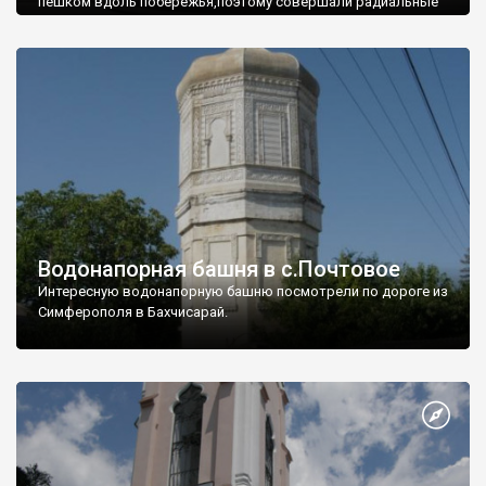
пешком вдоль побережья,поэтому совершали радиальные
вылазки из Оленевки.
Водонапорная башня в с.Почтовое
Интересную водонапорную башню посмотрели по дороге из
Симферополя в Бахчисарай.