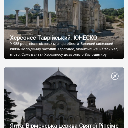
Херсонес Таврійський. ЮНЕСКО
У 988 році, після кількох місяців облоги, Великий київський
князь Володимир захопив Херсонес, візантійське, на той час,
місто. Саме взяття Херсонесу дозволило Володимиру
диктувати свої умови візантійському імператору Василю ІІ, та
одружитися з його дочкою Ганною. Цього ж року, в
Херсонесі Володимир-язичник, став Василем-християнином.
А потім було Хрещення Русі. На честь Херсонесу Таврійського
названо місто […]
Ялта. Вірменська церква Святої Ріпсіме