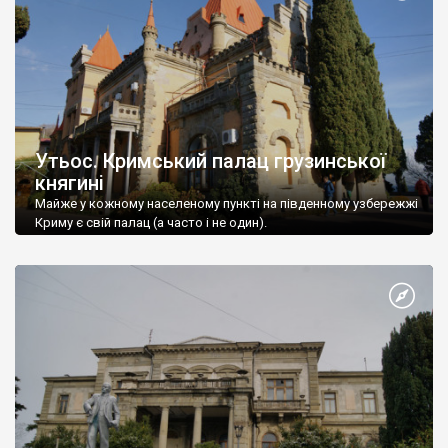
Утьос. Кримський палац грузинської
княгині
Майже у кожному населеному пункті на південному узбережжі
Криму є свій палац (а часто і не один).