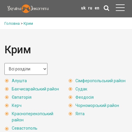
uk
ru
en
Головна
>
Крим
Крим
Алушта
Сімферопольський район
Бахчисарайський район
Судак
Євпаторія
Феодосія
Керч
Чорноморський район
Красноперекопський
Ялта
район
Севастополь