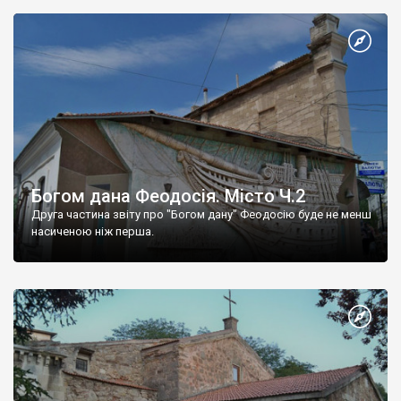
Богом дана Феодосія. Місто Ч.2
Друга частина звіту про "Богом дану" Феодосію буде не менш
насиченою ніж перша.