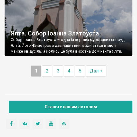
Ялта. Собор Іоанна Златоуста
Собор Іоанна Златоуста – одна із перших мурованих споруд
Ялти. Його 45-метрова дзвіниця і нині видніється в місті
майже звідусіль, а колись це була висотна домінанта Ялти.
1
2
3
4
5
Далі »
Станьте нашим автором