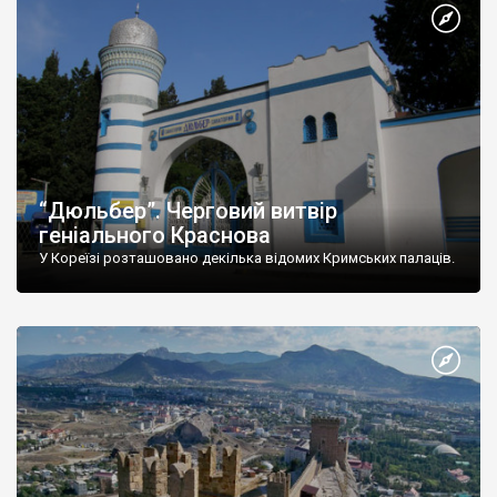
“Дюльбер”. Черговий витвір
геніального Краснова
У Кореїзі розташовано декілька відомих Кримських палаців.