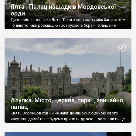
Ялта . Палац нащадків Мордовської
орди
Дивне місто все таки Ялта. Такого контрасту між багатством
і бідністю, між розкішшю і розрухою в Україні більше не
знайдеш.
Алупка. Місто, церква, парк і, звичайно,
палац
Князь Воронцов був чи не найвідомішою людиною свого
часу, але давайте не будемо кривити душею – чи знали ви це
прізвище до відвідин Алупки? Мабуть все таки ні.