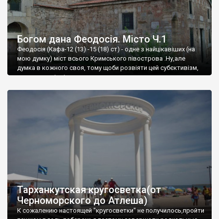
Богом дана Феодосія. Місто Ч.1
Феодосія (Кафа-12 (13) -15 (18) ст) - одне з найцікавіших (на
мою думку) міст всього Кримського півострова .Ну,але
думка в кожного своя, тому щоби розвіяти цей субєктивізм,
запрошую відвідати це
Тарханкутская кругосветка(от
Черноморского до Атлеша)
К сожалению настоящей "кругосветки" не получилось,пройти