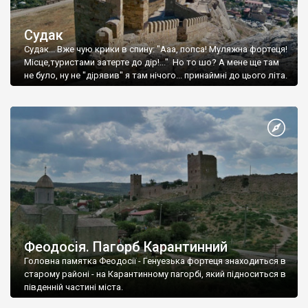
Судак
Судак... Вже чую крики в спину: "Ааа, попса! Муляжна фортеця!
Місце,туристами затерте до дір!..." Но то шо? А мене ще там
не було, ну не "дірявив" я там нічого... принаймні до цього літа.
Феодосія. Пагорб Карантинний
Головна памятка Феодосії - Генуезька фортеця знаходиться в
старому районі - на Карантинному пагорбі, який підноситься в
південній частині міста.