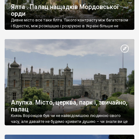
Ялта . Палац нащадків Мордовської
орди
Дивне місто все таки Ялта. Такого контрасту між багатством
і бідністю, між розкішшю і розрухою в Україні більше не
знайдеш.
Алупка. Місто, церква, парк і, звичайно,
палац
Князь Воронцов був чи не найвідомішою людиною свого
часу, але давайте не будемо кривити душею – чи знали ви це
прізвище до відвідин Алупки? Мабуть все таки ні.