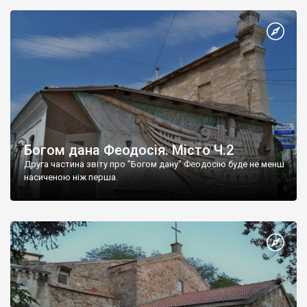
Богом дана Феодосія. Місто Ч.2
Друга частина звіту про "Богом дану" Феодосію буде не менш
насиченою ніж перша.