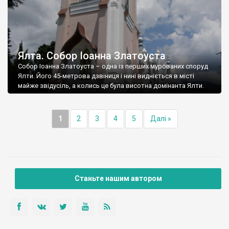
Ялта. Собор Іоанна Златоуста
Собор Іоанна Златоуста – одна із перших мурованих споруд
Ялти. Його 45-метрова дзвіниця і нині видніється в місті
майже звідусіль, а колись це була висотна домінанта Ялти.
1
2
3
4
5
Далі »
Станьте нашим автором