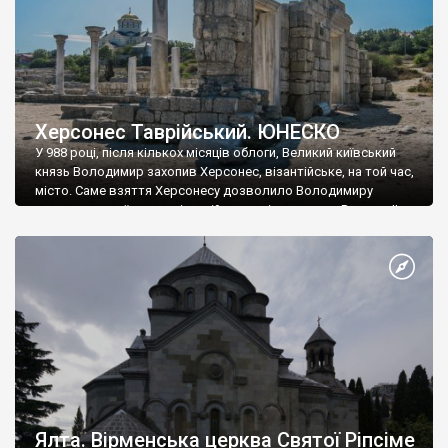
Херсонес Таврійський. ЮНЕСКО
У 988 році, після кількох місяців облоги, Великий київський
князь Володимир захопив Херсонес, візантійське, на той час,
місто. Саме взяття Херсонесу дозволило Володимиру
диктувати свої умови візантійському імператору Василю ІІ, та
одружитися з його дочкою Ганною. Цього ж року, в
Херсонесі Володимир-язичник, став Василем-християнином.
А потім було Хрещення Русі. На честь Херсонесу Таврійського
названо місто […]
Ялта. Вірменська церква Святої Ріпсіме