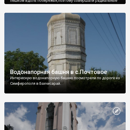
пешком вдоль побережья,поэтому совершали радиальные
вылазки из Оленевки.
Водонапорная башня в с.Почтовое
Интересную водонапорную башню посмотрели по дороге из
Симферополя в Бахчисарай.