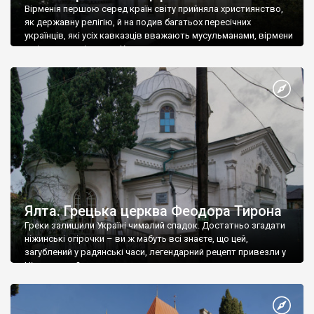
Вірменія першою серед країн світу прийняла християнство,
як державну релігію, й на подив багатьох пересічних
українців, які усіх кавказців вважають мусульманами, вірмени
є відданими вірянами Христа
Ялта. Грецька церква Феодора Тирона
Греки залишили Україні чималий спадок. Достатньо згадати
ніжинські огірочки – ви ж мабуть всі знаєте, що цей,
загублений у радянські часи, легендарний рецепт привезли у
Ніжин греки?