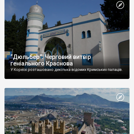
“Дюльбер”. Черговий витвір
геніального Краснова
У Кореїзі розташовано декілька відомих Кримських палаців.