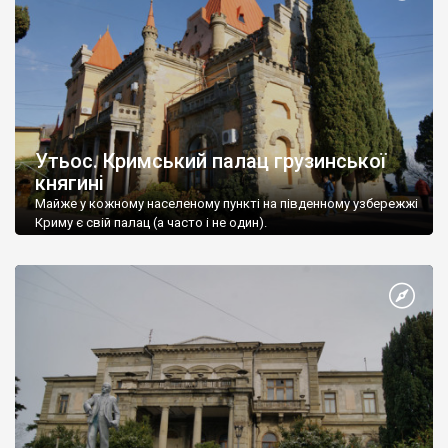
Утьос. Кримський палац грузинської
княгині
Майже у кожному населеному пункті на південному узбережжі
Криму є свій палац (а часто і не один).