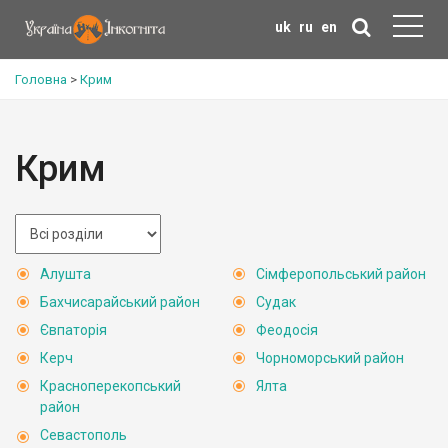
uk
ru
en
Головна
>
Крим
Крим
Алушта
Сімферопольський район
Бахчисарайський район
Судак
Євпаторія
Феодосія
Керч
Чорноморський район
Красноперекопський
Ялта
район
Севастополь