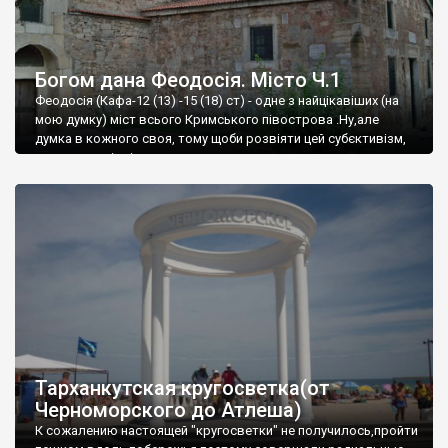
Богом дана Феодосія. Місто Ч.1
Феодосія (Кафа-12 (13) -15 (18) ст) - одне з найцікавіших (на
мою думку) міст всього Кримського півострова .Ну,але
думка в кожного своя, тому щоби розвіяти цей субєктивізм,
запрошую відвідати це
Тарханкутская кругосветка(от
Черноморского до Атлеша)
К сожалению настоящей "кругосветки" не получилось,пройти