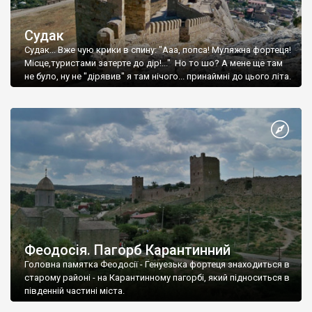
Судак
Судак... Вже чую крики в спину: "Ааа, попса! Муляжна фортеця!
Місце,туристами затерте до дір!..." Но то шо? А мене ще там
не було, ну не "дірявив" я там нічого... принаймні до цього літа.
Феодосія. Пагорб Карантинний
Головна памятка Феодосії - Генуезька фортеця знаходиться в
старому районі - на Карантинному пагорбі, який підноситься в
південній частині міста.